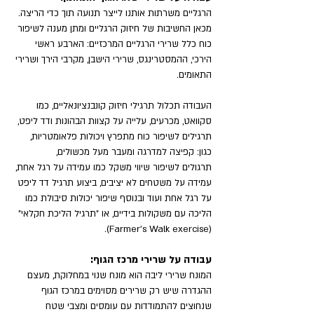
הרגליים משרתות אותנו לייצר תנועה תוך כדי הריצה. 
מכאן החשיבות של חיזוק הרגליים ומתן מענה לשיפור 
כוח כלל שרירי הרגליים המרכזיים: הארבע ראשי 
הירכי, ההמסטרינגס, שרירי הישבן, מקרבי הירך ושרירי 
התאומים. 
העבודה תכלול תרגילי חיזוק קונבנציונאליים, כמו 
סקוואט, מכרעים, עלייה על קצוות הבהונות ודד ליפט, 
תרגילים לשיפור כוח מתפרץ ויכולות פלאומטריות, 
כגון: קפיצה למדרגה ומעבר מעל מכשולים, 
תרגולים לשיפור שיווי משקל כמו עמידה על רגל אחת, 
עמידה על משטחים לא יציבים, ביצוע תרגיל דד ליפט 
על רגל אחת ועוד ובנוסף שיפור יכולות סיבולת כמו 
הליכה עם משקולות בידיים, או "תרגיל הליכת חקלאי" 
(Farmer's Walk exercise).
עבודה על שרירי מרכז הגוף: 
המונח שרירי ליבה הוא מונח שנוי במחלוקת, מעצם 
ההגדרה שיש רק שרירים מסוימים במרכז הגוף 
שנחוצים להתמודדות עם עומסים ומצבי שטח 