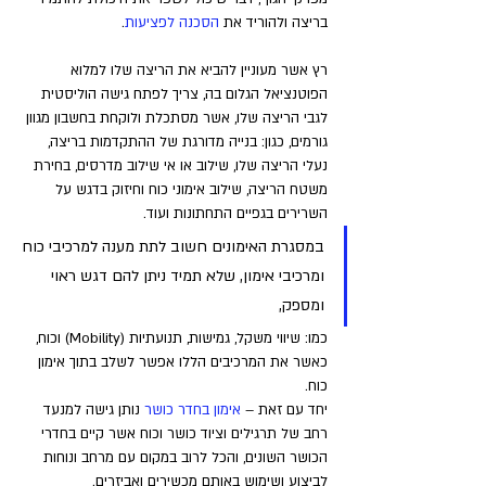
בריצה ולהוריד את 
הסכנה לפציעות
.
רץ אשר מעוניין להביא את הריצה שלו למלוא 
הפוטנציאל הגלום בה, צריך לפתח גישה הוליסטית 
לגבי הריצה שלו, אשר מסתכלת ולוקחת בחשבון מגוון 
גורמים, כגון: בנייה מדורגת של ההתקדמות בריצה, 
נעלי הריצה שלו, שילוב או אי שילוב מדרסים, בחירת 
משטח הריצה, שילוב אימוני כוח וחיזוק בדגש על 
השרירים בגפיים התחתונות ועוד.
במסגרת האימונים חשוב לתת מענה למרכיבי כוח 
ומרכיבי אימון, שלא תמיד ניתן להם דגש ראוי 
ומספק, 
כמו: שיווי משקל, גמישות, תנועתיות (Mobility) וכוח, 
כאשר את המרכיבים הללו אפשר לשלב בתוך אימון 
כוח.
יחד עם זאת – 
אימון בחדר כושר
 נותן גישה למנעד 
רחב של תרגילים וציוד כושר וכוח אשר קיים בחדרי 
הכושר השונים, והכל לרוב במקום עם מרחב ונוחות 
לביצוע ושימוש באותם מכשירים ואביזרים.