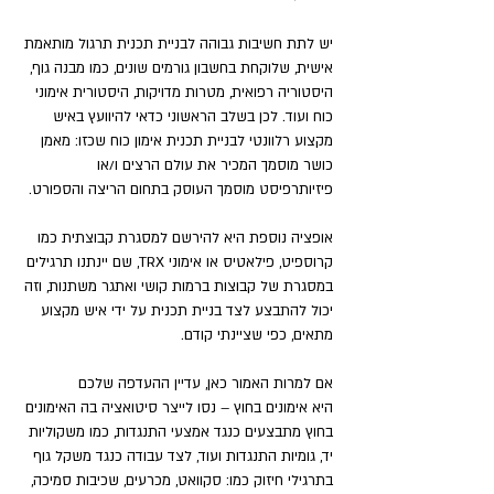
יש לתת חשיבות גבוהה לבניית תכנית תרגול מותאמת 
אישית, שלוקחת בחשבון גורמים שונים, כמו מבנה גוף, 
היסטוריה רפואית, מטרות מדויקות, היסטורית אימוני 
כוח ועוד. לכן בשלב הראשוני כדאי להיוועץ באיש 
מקצוע רלוונטי לבניית תכנית אימון כוח שכזו: מאמן 
כושר מוסמך המכיר את עולם הרצים ו/או 
פיזיותרפיסט מוסמך העוסק בתחום הריצה והספורט.
אופציה נוספת היא להירשם למסגרת קבוצתית כמו 
קרוספיט, פילאטיס או אימוני TRX, שם יינתנו תרגילים 
במסגרת של קבוצות ברמות קושי ואתגר משתנות, וזה 
יכול להתבצע לצד בניית תכנית על ידי איש מקצוע 
מתאים, כפי שציינתי קודם.
אם למרות האמור כאן, עדיין ההעדפה שלכם 
היא אימונים בחוץ – נסו לייצר סיטואציה בה האימונים 
בחוץ מתבצעים כנגד אמצעי התנגדות, כמו משקוליות 
יד, גומיות התנגדות ועוד, לצד עבודה כנגד משקל גוף 
בתרגילי חיזוק כמו: סקוואט, מכרעים, שכיבות סמיכה, 