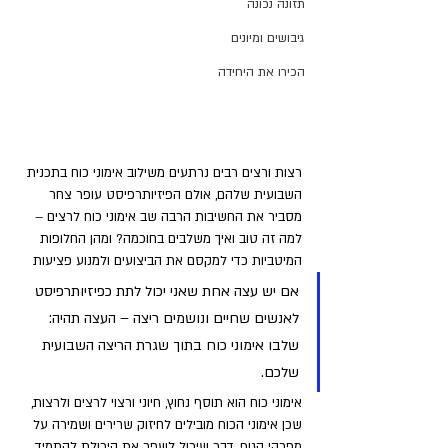
תזונה נכונה
גיבושים ומיונים
הכירו את היחידה
רצות ורצים רבים נרתעים משילוב אימוני כוח בתכנית 
השבועית שלהם, אולם הפיזיותרפיסט עופר צחר 
מסביר את החשיבות הרבה שב אימוני כוח לרצים – 
למה זה טוב ואיך משלבים בחוכמה? ומהן החלופות 
המיטביות כדי למקסם את הביצועים ולמנוע פציעות
אם יש עצה אחת שאני יכול לתת כפיזיותרפיסט 
לאנשים שחיים ונושמים ריצה – העצה תהיה: 
שלבו אימוני כוח בתוך שגרת הריצה השבועית 
שלכם. 
אימוני כוח הוא תוסף נחוץ, חיוני ורצוי לרצים ולרצות, 
שכן אימוני הכוח מובילים לחיזוק שרירים ושמירה על 
מפרקי הגוף, דבר שיכול לשפר את היכולת להתמיד 