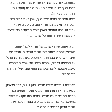
משתנים. יחד עם זאת, אין עוררין על חשיבות חיזוק 
מרכז הגוף לשם שיפור תנועות בגפיים (העליונות 
והתחתונות כאחד). 
ריצה מצריכה בסיס יציב בגוף, שכן בעת ריצה קיר 
הבטן הקדמי כמו גם שרירי הגב שעוטפים את אזור 
עמוד השדרה המותני והאגן, צריכים לעבוד כדי לייצב 
את עמוד השדרה ואת כל מרכז הגוף.
חיזוק אותם שרירי מרכז, או "שרירי ליבה" יאפשר 
בעקיפין לפתח ולחזק את שרירי הרגליים. מרכז גוף 
יציב וחזק יסייע בבלימת האימפקט בעת נחיתת הרגל 
על הרצפה בריצה, ויפחית פיצוי של שרירים אחרים 
לייצוב ויאפשר להם הניע את הגוף טוב ויעיל יותר תוך 
כדי הריצה. 
תרגילים שכאלה יכללו תרגילי בטן שונים, כמו: פלאנק, 
פלאנק צידי, הרמות אגן, תרגילי אנטי-רוטציה כנגד 
גומיית התנגדות וגם תרגילי בסיס כמו סקוואט, אשר 
במשקל מאתגר ומתאים מגייסים בצורה טובה את 
שרירי הבטן כמייצבים בתרגיל.