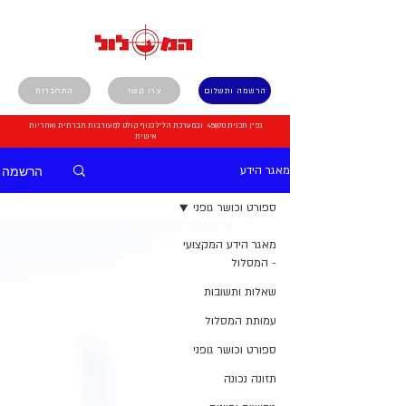
הרשמה ותשלום
צרו קשר
התחברות
גפ"ן תכנית 45870 ובמערכת הל"ל כגוף קולט למעורבות חברתית ואחריות
אישית
הרשמה
מאגר הידע
ספורט וכושר גופני
מאגר הידע המקצועי
- המסלול
שאלות ותשובות
עמותת המסלול
ספורט וכושר גופני
תזונה נכונה