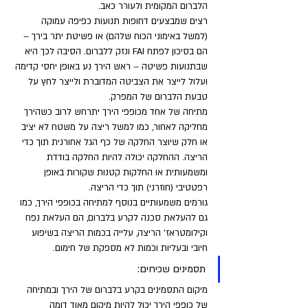
הלברום המקומית ולעורר כאב. 
רצים שמבצעים דחופות תנועות כפיפה עמוקה 
(למשל באימוני הכוח שלהם) או פשיטת יתר בירך – 
הם בסיכון לפתח FAI ונזק ללברום. הסיבה לכך היא 
שבתנועות פשיטה – ראש הירך נע באופן יחסי קדימה 
ועלול לייצר את הצביטה המדוברת ולייצר לחץ על 
טבעת הלברום של המפרק.
מתיחה של אחד מכופפי הירך יתרחש לרוב כשהירך 
מחליקה לאחור, כמו למשל ריצה על משטח לא יציב 
או חלק שיוצר החלקה של כף הגל אחורנית תוך כדי 
הריצה. ההחלקה יכולה להיות החלקה בודדת 
ומשמעותית או החלקות קטנות שקורות באופן 
רפטטיבי (חוזרני) תוך כדי הריצה. 
גורמים משמעותיים בנוסף למתיחה בכופפי הירך, כמו 
גם להעלאת סכנה לקרע בלברום, הם העלאת נפח 
וקילומטראז' הריצה, עלייה בכמות הריצה בשיפוע 
חיובי ובעליות וכמות לא מספקת של חימום.
תסמינים שכיחים: 
מיקום התסמינים בקרע בלברום של הירך ובמתיחה 
של כופפי הירך יכול להיות מיקום מאוד דומה 