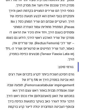
עומק, ייצוב והתאמה מפרקית טובה יותר אל מול ראש 
מפרק הירך שנכנס אליו ויוצר את מפרק הירך.
כופפי הירך הם שרירים המצויים בקדמת האגן והירך 
ותפקידם בגוף האדם הוא לבצע תנועת כפיפה של 
הירך. העיקריים שבהם הם שריר המותן כסל (Ilio 
Psoas), המתחיל מחוליות עמוד השדרה המותני 
ומסתיים בעצם הירך, ויחד איתו נזכיר את הראש דו 
מפרקי של שריר הארבע ראשי הירכי, הידוע גם כשמו 
– ישר ירכי (Rectus Femoris). שני שרירים אלו, 
כאמור, לצד שריר החייטים או סרטוריוס ושריר ה-TFL 
(או Tensor Fascia Lata) מבצעים כפיפה במפרק 
הירך.
גורמי סיכון: 
גורם הסיכון השכיח ביותר לקרע בלברום אצל רצים 
הוא צביטה במפרק הירך או FAI (ר"ת של 
Femoroacetabular impingement), תופעה שבה 
ישנה אנומליה מבנית באזור ראש עצם הירך ו/או 
במכתש של האגן (האצטבולום) אליו נכנס ראש הירך. 
הדבר עלול לעורר כאב בעיקר בתנועות כפיפה בירך 
ובנוסף הצביטה המדוברת יכולה לייצר קרע ברקמת 