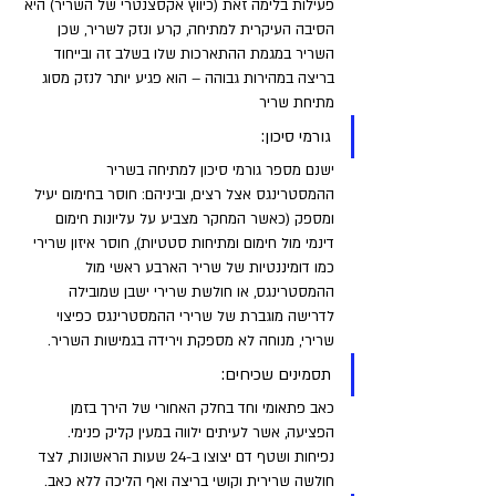
פעילות בלימה זאת (כיווץ אקסצנטרי של השריר) היא 
הסיבה העיקרית למתיחה, קרע ונזק לשריר, שכן 
השריר במגמת ההתארכות שלו בשלב זה ובייחוד 
בריצה במהירות גבוהה – הוא פגיע יותר לנזק מסוג 
מתיחת שריר
גורמי סיכון: 
ישנם מספר גורמי סיכון למתיחה בשריר 
ההמסטרינגס אצל רצים, וביניהם: חוסר בחימום יעיל 
ומספק (כאשר המחקר מצביע על עליונות חימום 
דינמי מול חימום ומתיחות סטטיות), חוסר איזון שרירי 
כמו דומיננטיות של שריר הארבע ראשי מול 
ההמסטרינגס, או חולשת שרירי ישבן שמובילה 
לדרישה מוגברת של שרירי ההמסטרינגס כפיצוי 
שרירי, מנוחה לא מספקת וירידה בגמישות השריר.
תסמינים שכיחים: 
כאב פתאומי וחד בחלק האחורי של הירך בזמן 
הפציעה, אשר לעיתים ילווה במעין קליק פנימי. 
נפיחות ושטף דם יצוצו ב-24 שעות הראשונות, לצד 
חולשה שרירית וקושי בריצה ואף הליכה ללא כאב.