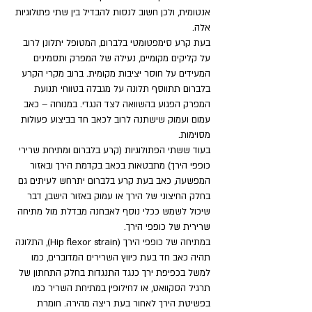
אנטומית, ולכן חשוב לנסות להבדיל בין שתי פתולוגיות 
אלה. 
בעת קרע סימפטומטי בלברום, המטופל יתלונן לרוב 
על קליקים מקומיים, נעילה של המפרק ותסמינים 
המעידים על חוסר יציבות מקומית. ברוב מקרי הקרע 
בלברום תתווסף תלונה על מגבלה בטווחי תנועת 
המפרק הפגוע בהשוואה לצד הנגדי. במנוחה – כאב 
עמום ועמוק שישתנה לרוב לכאב חד בביצוע פעולות 
מסוימות.
בעוד ששתי הפתולוגיות (קרע בלברום ומתיחת שרירי 
כופפי הירך) מתבטאות בכאב בקדמת הירך ובאזור 
המפשעה, כאב בעת קרע בלברום יתרחש לעיתים גם 
בחלק החיצוני של הירך או עמוק באזור הישבן, דבר 
שיכול לשמש ככלי נוסף לאבחנה מבדלת מול מתיחה 
שרירית של כופפי הירך. 
במתיחה של כופפי הירך (Hip flexor strain), התלונה 
תהיה כאב חד בעת כיווץ השרירים המדוברים, כמו 
למשל בכפיפת ירך כנגד התנגדות בחלק התחתון של 
תרגיל הסקוואט, או לחילופין במתיחת השריר כמו 
בפשיטת הירך לאחור בעת ריצה מהירה. חומרת 