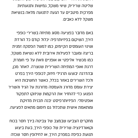
שליטה שרירית, שיווי משקל, גמישות ותנועתיות 
מפרקית מיטביים עד הגעה לתנועה מלאה בנשיאת 
משקל ללא כאבים.
באם מדובר בפציעה מסוג מתיחה בשרירי כופפי 
הירך, השיקום בפיזיותרפיה יכלול קודם כל הורדת 
ושינוי העומסים הקיימים, כמו למשל הפסקה זמנית 
בריצה ומעבר לפעילות אירובית ללא נשיאת משקל, 
כמו מכשיר אליפטי או אופניים וזאת על פי חומרת, 
דרגת ואופי המתיחה השרירית שנוצרה. לאחר מכן, 
ובהדרגה יבוצעו תרגילי חיזוק לכופפי הירך בפרט 
ולכל השרירים באזור בכלל, כאשר החשיבות היא 
יצירת עומס מדורג והעמסה מדורגת על הגיד והשריר 
הפגוע כדי להחזיר את הרקמות שניזוקו לתפקוד 
אופטימלי. הפיזיותרפיסט יבנה תכנית מדויקת 
ומותאמת אישית שתכלול גם חימום מתאים לפציעה.
מחקרים הצביעו שבמצב של צביטה בירך חסר בכוח 
וקואורדינציה שרירית של כופפי הירך, בעת ביצוע 
תנועת כפיפה במפרק הירך, או לחילופין חסר שכזה 