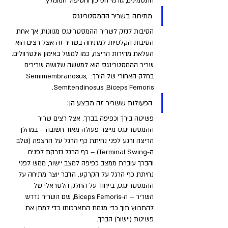
התסמינים, גורמי הסיכון והטיפול המומלץ.
מתיחה בשריר ההמסטרינגס
הסיבות לנזק לשריר ההמסטרינגס מגוונות, אך אחת 
הסיבות הקלסיות למתיחה בשריר זה אצל רצים הוא 
העלאת מהירות הריצה, כמו למשל באימון אינטרוולים. 
שריר ההמסטרינגס הוא למעשה שלושה שרירים 
בחלק האחורי של הירך: Semimembranosus, 
Semitendinosus ,Biceps Femoris.
הפעולות ששריר זה מבצע הן: 
פשיטה בירך וכפיפה בברך. אצל רצים שריר 
ההמסטרינגס מייצר פעולה מאוד חשובה – במהלך 
הריצה ורגע לפני נחיתת כף הרגל על הרצפה (שלב 
ה-Terminal Swing) – כף הרגל נזרקת לפנים 
והברך עוברת ממצב כפיפה למצב יישור, ממש לפני 
נחיתת כף הרגל על הקרקע. הדבר יוצר מתיחה על 
ההמסטרינגס, בייחוד על החלק הלטראלי של 
השריר – ה-Biceps Femoris, שם השריר נדרש 
להתכווץ תוך כדי מגמת התארכותו כדי למתן את 
פשיטת (יישור) הברך. 