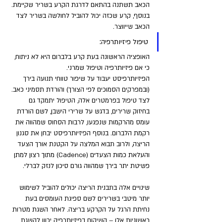
הכאב תשתנה בהתאם לדרגת הקרע בשריר שקיימת. 
בנוסף, קרע שכזה יכול להוביל לחולשה בשריר לצד 
הכאב שייווצר.
טיפול פיזיותרפיה: 
האופציה הראשונה בעת קרע בלברום היא לא ניתוח, 
כי אם פיזיותרפיה וטיפול שמרני.
הפיזיותרפיסט יעבוד על שיפור טווחי תנועה בירך 
(ובמפרקים הסמוכים לפי הצורך) והורדת תסמיני כאב. 
לצד טיפול בפרמטרים אלה, הטיפול יתמקד גם 
בחיזוק שרירים, בדגש על שרירי הישבן, לשם הורדת 
עומס מהרקמות שנפגעו, לרבות הסחוס שמהווה את 
רקמת הלברום. בנוסף הפיזיותרפיסט יבחן את סגנון 
הריצה, ולרוב תבוא המלצה על הקטנת אורך הצעד 
והעלאת כמות הצעדים (Cadence) מתוך רצון למתן 
פשיטת יתר בירך שמהווה גורם סיכון לנזק לברלי. 
שינויים אלה בתבנית הריצה יכולים להוביל לשימוש 
יותר מיטבי בשרירים לשם ספיגת העומסים בעת 
נחיתת הרגל על הקרקע בריצה. לאחר השגת מטרות 
ראשוניות אלו – השיקום בפיזיותרפיה יכוון להשגת 