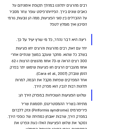
רבים מהרצים יתלוננו במהלך תקופת אימוניהם על 
כאבים שונים בירך. הפיזיותרפיסט עופר צחר מסביר 
על ההבדלים בין סוגי הפציעות, ממה הן נובעות, גורמי 
הסיכון ואיך מומלץ לטפל
ריצה היא דבר נהדר, כל מי שרץ יעיד על כך. 
יחד עם זאת, רבים מהרצות והרצים יחוו פציעות 
בשלב כל שהוא. מחקר שעקב במשך שנתיים אחרי 
300 רצים הראה ש-73 אחוז מהנשים הרצות ו-62 
אחוז מהגברים הרצים חוו פציעות שימוש יתר בפרק 
הזמן שנבדק (Cara et al., 2007).
אחד המפרקים שפחות מקבל את הבמה, למרות 
תלונות רבות לגביו, הוא מפרק הירך. 
שלוש הפציעות השכיחות במפרק הירך הן: 
מתיחה בשריר ההמסטרינגס, תסמונת שריר 
פיריפורמיס (Piriformis syndrome) ונזק ללברום 
במפרק הירך, שרבות יאובחן כמתיחה של כופפי הירך. 
נסקור את שלוש הפציעות האלו כעת ונפרט את 