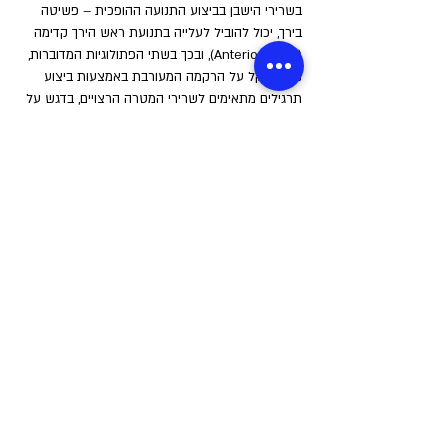
בשרירי הישבן בביצוע התנועה ההופכית – פשיטה 
בירך, יכול להוביל לעלייה בתנועת ראש הירך קדימה 
(Anterior Glide), ובכך בשתי הפתולוגיות המדוברות, 
ניתן להקל על הרקמה המעורבת באמצעות ביצוע 
תרגילים מתאימים לשרירי המטרה הרצויים, בדגש על 
גיוס כופפי ופושטי הירך.
בנוסף, 
תהליך השיקום לשתי הבעיות הללו במסגרת 
הפיזיותרפיה, יכלול שימוש בטכניקות מנואליות 
(ידניות) להקלה על כאב, לצד טכניקות סימפטומטיות 
נוספות לניהול הרקמות באזור, כמו דיקור יבש, טייפינג, 
גירויים חשמליים ועוד, וזאת כדי לזרז חזרה בטוחה 
ורצויה לנפחי ועצימות הריצה הנדרשים. החזרה 
לריצה תתבצע בסרגל מאמצים הגיוני, אשר בו 
תתבצע חשיפה לנפחי, מהירות ותדירות הריצה תוך 
התייחסות לפרמטרים השדונים של הריצה.
לסיכום
ישנן סיבות רבות לכאבים במפרקי הירך שלנו בעת 
ריצה. אבחון מוקדם ומתן טיפול ותרגילים מתאימים 