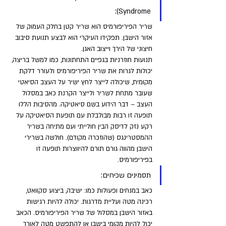
Syndrome):
שריר הפיריפורמיס הוא שריר קטן בחלק העמוק של 
אזור הישבן. תפקידו העיקרי הוא לבצע תנועת סיבוב 
חיצוני של הירך וייצוב האגן. 
תנועות חוזרניות בגפיים התחתונות, כמו למשל בריצה, 
יכולות לגרות את שריר הפיריפורמיס ולעורר דלקת 
מקומית, שיכולה לייצר לחץ ישיר על העצב הסיאטי 
שעובר מתחת לשריר ולייצר הקרנת כאב במסלול 
העצב – דבר הידוע בשם סיאטיקה. מהסיבות הללו 
תופעה זו רבות מבולבלת עם תופעת הסיאטיקה על 
רקע נזק לדיסק הבין חולייתי ועם מתיחה בשריר 
ההמסטרינגס (שהוזכרה מקודם). חולשה בשרירי 
הישבן מהווה גורם תורם להיווצרות תופעה זו 
בפיריפורמיס.
תסמינים שכיחים: 
כאב במנחים ופעולות כמו: ישיבה, ביצוע סקוואט, 
רכינה מטה ועליית מדרגות. יכולה להיות רגישות 
באזור הישבן במסלול של שריר הפיריפורמיס. הכאב 
יכול להיות מקומי בישבן או להתפשט מטה לאורך 