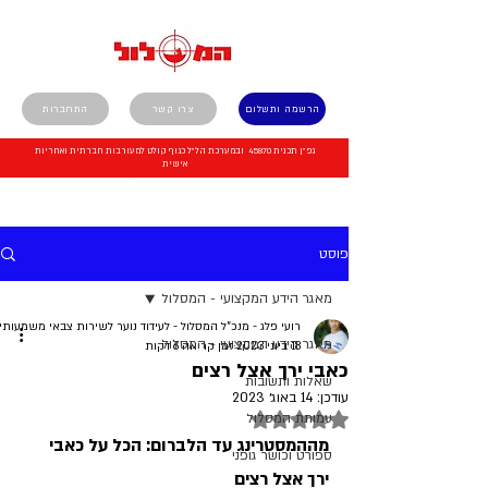
הרשמה ותשלום
צרו קשר
התחברות
גפ"ן תכנית 45870 ובמערכת הל"ל כגוף קולט למעורבות חברתית ואחריות
אישית
פוסט
מאגר הידע המקצועי - המסלול
רועי פלג - מנכ"ל המסלול - לעידוד נוער לשירות צבאי משמעותי
מאגר הידע המקצועי - המסלול
18 ביוני 2023
זמן קריאה 6 דקות
כאבי ירך אצל רצים
שאלות ותשובות
עודכן:
14 באוג׳ 2023
דירוג של NaN מתוך 5 כוכבים
עמותת המסלול
מההמסטרינג עד הלברום: הכל על כאבי 
ספורט וכושר גופני
ירך אצל רצים