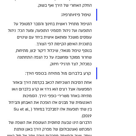
החלק האחורי של הירך ואף בשוק.
טיפול פיזיותרפיה: 
הטיפול מתחיל ראשית בחינוך והסבר למטופל על 
התופעה ועל ניהול תסמיני התופעה, ומעל הכל: ניהול 
עומסים מושכל ומותאם אישית ביחד עם שינויים 
בתוכנית האימון הקיימת לפי הצורך. 
בנוסף טיפול מנואלי, שיכלול דיקור יבש, מתיחות, 
שחרור ממוקד ומחשבה על כל הגפה התחתונה 
כמכלול, לצד תרגילי חיזוק.
קרע בלברום מול מתיחה בכופפי הירך:
אחת הסיבות השכיחות לכאב בקדמת הירך ובאזור 
המפשעה אצל רצים הוא גירוי או קרע בלברום ו/או 
מתיחה באחד משרירי כופפי הירך. הסמיכות 
האנטומית של מבנים אלו הופכת את האבחון והבידול 
בין שתי תופעות אלו למבלבל במיוחד (Su et al., 
2019).
הלברום הינו טבעת סחוסית העוטפת את השפה של 
המכתש (אצטבולום) של מפרק הירך באגן ונותנת 