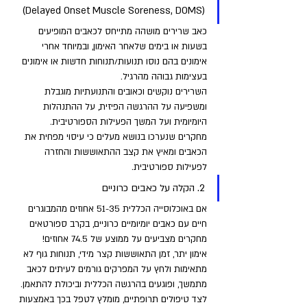
(Delayed Onset Muscle Soreness, DOMS)
כאב שרירים מושהה מתייחס לכאבים המופיעים 
בשעות או בימים שלאחר האימון, ובמיוחד אחרי 
אימונים בהם נוסו תנועות/תנוחות חדשות או אימונים 
בעצימות גבוהה מהרגיל. 
השרירים נוקשים וכאובים והתנועתיות מוגבלת 
ומשפיעה על ההרגשה הפיזית, על ההתנהלות 
היומיומית ועל המשך הפעילות הספורטיבית. 
מחקרים שנערכו בנושא מעלים כי עיסוי מפחית את 
הכאבים ומאיץ את קצב ההתאוששות והחזרה 
לפעילות ספורטיבית.
2. הקלה על כאבים כרוניים
אם באוכלוסייה הכללית 51-35 אחוזים מהמבוגרים 
חיים עם כאבים יומיומיים כרוניים, בקרב ספורטאים 
מחקרים מצביעים על ממוצע של 74.5 אחוזים! 
אימון יתר, זמן התאוששות קצר מידי, תנוחות גוף לא 
מתאימות ולחץ על המפרקים גורמים לעיתים לכאב 
מתמשך, ופוגעים בהרגשה הכללית וביכולת להתאמן. 
לצד טיפולים תרופתיים, מומלץ לטפל בכך באמצעות 