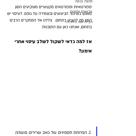
תזונה נכונה
ספורטאיות וספורטאים מקצועיים משקיעים המון 
גיבושים ומיונים
מאמץ בשיפור הביצועים ובשמירה על גופם. לעיסוי יש 
המון מה להציע בתחום.  צללנו אל המחקרים הרבים 
הכירו את היחידה
בתחום, ואנחנו כאן עם התובנות 
אז למה כדאי לשקול לשלב עיסוי אחרי 
אימון?
1. הפחתת תסמינים של כאב שרירים מושהה 