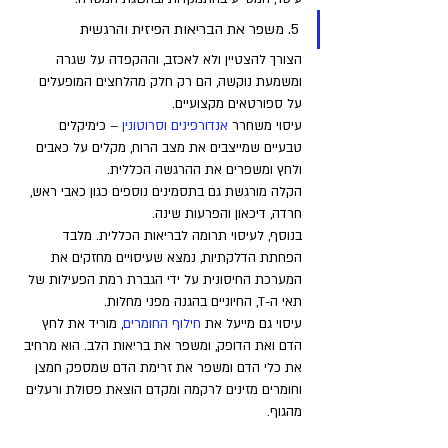
5. משפר את הבריאות הפיזית והרגשית
הצורך להצטיין ולא לאכזב, וההקפדה על שגרה 
ומשמעת נוקשה, הם רק חלק מהלחצים המופעלים 
על ספורטאים מקצועיים. 
עיסוי משחרר 
אנדורפינים וסרוטונין
 – כימיקלים 
טבעיים שמייצבים את מצב הרוח, מקלים על כאבים 
ולחץ ומשפרים את ההרגשה הכללית. 
הקלה מורגשת גם בתסמינים נוספים כגון כאבי ראש, 
חרדה, דיכאון והפרעות שינה. 
בנוסף, לעיסוי תרומה לבריאות הכללית. מלבד 
הפחתת הדלקתיות, נמצא שעיסויים מחזקים את 
המערכת החיסונית על ידי הגברת רמת הפעילות של 
תאי ה-T, החיוניים בהגנה מפני מחלות. 
עיסוי גם מייעל את 
חילוף החומרים
, מוריד את לחץ 
הדם ואת הדופק, ומשפר את בריאות הלב. הוא מרחיב 
את כלי הדם ומשפר את זרימת הדם שמספק חמצן 
וחומרים מזינים לרקמה ומקדם הוצאת פסולת ורעלים 
מהגוף.