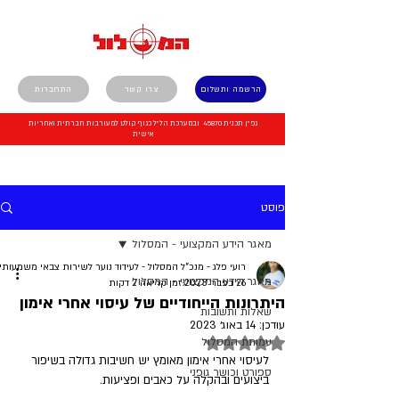
הרשמה ותשלום
צרו קשר
התחברות
גפ"ן תכנית 45870 ובמערכת הל"ל כגוף קולט למעורבות חברתית ואחריות
אישית
פוסט
מאגר הידע המקצועי - המסלול
רועי פלג - מנכ"ל המסלול - לעידוד נוער לשירות צבאי משמעותי
מאגר הידע המקצועי - המסלול
26 בפבר׳ 2023
זמן קריאה 2 דקות
היתרונות הייחודיים של עיסוי אחרי אימון
שאלות ותשובות
עודכן:
14 באוג׳ 2023
דירוג של NaN מתוך 5 כוכבים
עמותת המסלול
לעיסוי אחרי אימון מאומץ יש חשיבות גדולה בשיפור 
ספורט וכושר גופני
ביצועים ובהקלה על כאבים ופציעות. 