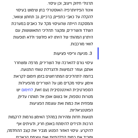
תרגולי חיזוק וייצוב, וכן עיסוי. 
איגוד הפיזיותרפיה האוסטרלי בחן שימוש בעיסוי 
להקלה על כאבי כתפיים, ברכיים, גב תחתון וצוואר, 
והמסקנה הייתה שהעיסוי מקל על כאבים במערכת 
השלד והשרירים, ומקצר תהליכי התאוששות, עם 
היתרון המהותי של היותו לא פולשני וללא תופעות 
לוואי מורכבות.
3. מניעה וריפוי פציעות
עיסוי גורם להארכה של השרירים, מרפה ומשחרר 
אותם, ועוזר לגמישות ולהגדלת טווחי התנועה. 
בדומה לתהליכים המתרחשים בזמן חימום לקראת 
אימון, עיסוי מקדים מגן על השרירים מהפעילות 
הספורטיבית האינטנסיבית (עם זאת, 
לחימום 
יש 
מטרות נוספות, אז בשום אופן אל תוותרו עליו!), 
ומפחית את כמות ואת עוצמת הפציעות 
הפוטנציאליות.
תנועות חדות ומהירות במהלך האימון גורמות לרקמות 
הרכות ולגידים להימתח באופן חריג, ולעיתים אף 
להיקרע. עיסוי האזור הפגוע מגביר את קצב ההחלמה, 
ומוריד את רמות הדלקתיות ואת עוצמת הכאבים. 