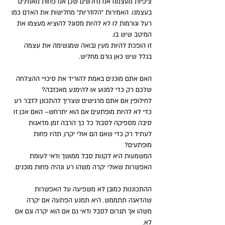
ציפיות מעצמנו אנו נחלשים שכן אנו פחות מאמינים 
בעצמנו. האמירות "הלוזריות" מחלישות את האדם כמו 
רעל וגורמות לו לא להיות מסוגל להוציא מעצמו את 
המיטב שיש בו.
זו הופכת להיות מעין נבואה שמגשימה את עצמה 
בגלל שיש כאן גורם מחליש. 
האם אתם מוכנים באמת להוריד את סיכויי ההצלחה 
שלכם רק כדי למנוע או להימנע מאכזבה? 
לחילופין אם אתם מרגישים שצריך להתכונן לדבר רע 
כדי לא להיות מופתעים אם הוא יתרחש– האם אכן זו 
סיבה מספיקה לסבול כל כך הרבה זמן מדאגות 
לעתיד רק כדי שאם הם אולי יקרו, תהיו פחות 
מופתעים? 
המשמעות היא לקנות סבל ממושך ודאי לעומת 
האפשרות שאולי יקרה משהו רע ונהיה פחות מוכנים.
ההתכוננות כמובן לא משפיעה על האפשרות 
שהדאגה תתממש. היא תמנע הפתעה אם יקרה 
משהו אך תגרום לסבל ודאי גם אם הוא יקרה וגם אם 
לא. 