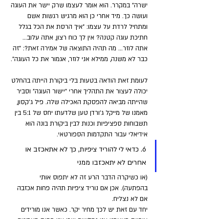
ישרה" במקרר. הוא אומר לעצמו שרק יישר את העוגה 
ועושה כך. מיד אחרי כן הוא מרגיש רגשות אשם 
ומתחיל לרדת על עצמו: "איך הרסת את הכל בגלל 
חתיכת עוגה קטנה? אין לך כוח רצון, אתה עלוב…
אתה לוזר… מה תהיה התוצאה של אמירה זאת?: "זה 
כבר לא משנה, ממילא אני לוזר, אגמור את כל העוגה".
לעומת זאת הודאה בטעות בלי ביקורת הייתה בהחלט 
יכולה לעצור את התהליך אחרי "יישור העוגה" וסביר 
שהייתה מביאה להפסקת האכילה שלה. פיל ג'קסון, 
מאמנו של מייקל ג'ורדן טען שלדעתו יחס של 5:1 בין 
תשבוחות ספציפיות וכנות לבין ביקורת בונה הוא 
אידיאלי עבור התקדמות הספורטאי.
6. כדאי לי להוריד ציפיות, כך לא אתאכזב או 
אחרים לא יתאכזבו ממני 
(או כשיקרה הדבר הרע זה לא יתפוס אותי 
בהפתעה). אכן אם נוריד ציפיות תהיה פחות אכזבה 
אם לא נצליח. 
יחד עם זאת יש לכך מחיר יקר. כאשר אנו מורידים 