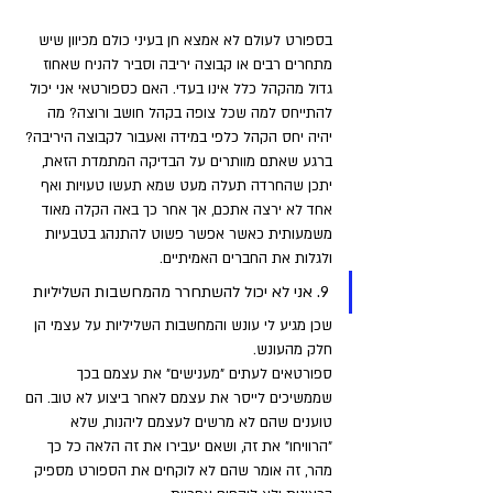
בספורט לעולם לא אמצא חן בעיני כולם מכיוון שיש 
מתחרים רבים או קבוצה יריבה וסביר להניח שאחוז 
גדול מהקהל כלל אינו בעדי. האם כספורטאי אני יכול 
להתייחס למה שכל צופה בקהל חושב ורוצה? מה 
יהיה יחס הקהל כלפי במידה ואעבור לקבוצה היריבה? 
ברגע שאתם מוותרים על הבדיקה המתמדת הזאת, 
יתכן שהחרדה תעלה מעט שמא תעשו טעויות ואף 
אחד לא ירצה אתכם, אך אחר כך באה הקלה מאוד 
משמעותית כאשר אפשר פשוט להתנהג בטבעיות 
ולגלות את החברים האמיתיים.
9. אני לא יכול להשתחרר מהמחשבות השליליות 
שכן מגיע לי עונש והמחשבות השליליות על עצמי הן 
חלק מהעונש. 
ספורטאים לעתים "מענישים" את עצמם בכך 
שממשיכים לייסר את עצמם לאחר ביצוע לא טוב. הם 
טוענים שהם לא מרשים לעצמם ליהנות, שלא 
"הרוויחו" את זה, ושאם יעבירו את זה הלאה כל כך 
מהר, זה אומר שהם לא לוקחים את הספורט מספיק 