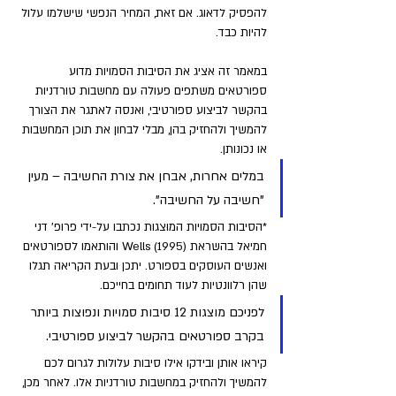
להפסיק לדאוג. אם זאת, המחיר הנפשי שישלמו עלול 
להיות כבד.
במאמר זה אציג את הסיבות הסמויות מדוע 
ספורטאים משתפים פעולה עם מחשבות טורדניות 
בהקשר לביצוע ספורטיבי, ואנסה לאתגר את הצורך 
להמשיך ולהחזיק בהן, מבלי לבחון את תוכן המחשבות 
או נכונותן. 
במלים אחרות, אבחן את צורת החשיבה – מעין 
"חשיבה על החשיבה".
*הסיבות הסמויות המוצגות נכתבו על-ידי פרופ' דני 
חמיאל בהשראת (Wells (1995 והותאמו לספורטאים 
ואנשים העוסקים בספורט. יתכן ובעת הקריאה תגלו 
שהן רלוונטיות לעוד תחומים בחייכם.
לפניכם מוצגות 12 סיבות סמויות ונפוצות ביותר 
בקרב ספורטאים בהקשר לביצוע ספורטיבי. 
קיראו אותן ובידקו אילו סיבות עלולות לגרום לכם 
להמשיך ולהחזיק במחשבות טורדניות אלו. לאחר מכן, 