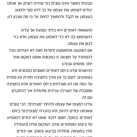
טבעית כאשר איננו טובים כפי שהיינו רוצים, אך אנחנו 
יכולים לשפוט את עצמנו על כך ללא סוף ולפגוע 
בעצמנו, או לקבל ולהמשיך לחיות על פי מה שנכון לנו. 
ההשוואה לאחרים היא בלתי נמנעת אך עלינו 
להשתמש בה לא כדי לשפוט את עצמנו, אלא כדי 
לכוון את עצמנו. 
אם השקענו והתאמצנו ולמרות זאת לא הצלחנו נוכל 
להסתכל על תוצאה זו כמכוונת אותנו למקום אחר 
יותר מתאים עבורנו.
ההישגים שלנו ביחס לאחרים חשובים כמכוונים ולא 
כשופטים. לשם כך אין צורך בחשיבה חוזרת אין סופית 
על כמה אנו לא מוצלחים ביחס לאחרים אלא בחשיבה 
ממוקדת של הערכה עניינית ומלמדת איך להתקדם 
עם זה. 
עלינו למצות את עצמנו ולהיות "מצויינים", הכי טובים 
שאנחנו יכולים להיות, ולא בהכרח "מצטיינים" ביחס 
לאחרים. בנוסף, חשוב לזכור שאנו לא יכולים להשפיע 
על ביצוע המתחרים שלנו. המיקום שלנו (העתידי) 
תלוי בתוצאה, שתלויה בביצוע (הווה). אנו יכולים 