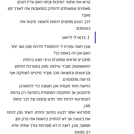
קראו את אתגור הסיבות ובחנו האם עדיין הנכם 
מאמינים שמשתלם להחזיק במחשבות אלו לאורך זמן. 
מעבר 
לכך, הנכם מוזמנים לנסות ולאתגר סיבות אלו 
בעצמכם:
1. כדאי לי לדאוג 
שכן דאגה עוזרת לי להתמודד ולהיות מוכן טוב יותר. 
האם אכן זה באמת כך? 
מחקרים מראים שסטרס כרוני פוגע ביכולת 
התאוששות, מגביר עייפות, פוגע במערכת החיסון 
ובביצועים וכתוצאה מכך מגביר סיכויים לשחיקה ואף 
פרישה מהספורט. 
הדאגה החד פעמית אכן חשובה כדי להתארגן 
ולהתכונן אך החזקתה המתמדת בתודעה רק גורמת 
לספורטאי להיות יותר חלש ובסופו של דבר פחות 
מוכן. 
ספורטאי אמור לבצע כמיטב יכולתו. לאחר מכן, לנתח 
את ביצועיו, אך לא להחזיק בדאגות אלו פרק זמן 
ממושך, שכן, דאגה זו לא משרתת צורך אמיתי אלא 
רק פוגעת.