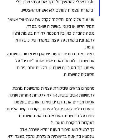
5. כדאי לי להמשיך ולבקר את עצמי שכן בלי 
ביקורת עצמית לעולם לא אשתנה/אצטיין. 
אני עוד עלול "חס וחלילה" לקבל את עצמי ואז אשאר 
תמיד חלש או בינוני ובאשליה שאני בסדר. 
ננסה להבדיל כאן בין הסכמה להודות בטעות ורצון 
לתקן, ובין ביקורת על עצמי במקרה של כישלון או 
טעות. 
כאשר אנחנו מודים בטעות יש אכן סיכוי טוב שנשתנה 
או נשתפר. לעומת זאת כאשר אנחנו "יורדים" על 
עצמנו, רוב הסיכויים שנרגיש חלשים יותר ופחות 
מסוגלים להשתנות.
מחקרים מראים שביקורת עצמית מתמשכת גורמת 
לתחושות אשם ובושה, אך לא ללקיחת אחריות ושינוי. 
אנחנו מכירים את הדברים שאיננו אוהבים בעצמנו 
ושאנו רגילים להעביר על עצמנו ביקורת בקשר אליהם 
שנים על גבי שנים. האם אנחנו באמת משתנים 
בעקבות הביקורת הזאת…? 
כך למשל הוא סיפור העוגה "הלא ישרה". אדם 
שנמצא בדיאטה בריאותית מוצלחת, נתקל בעוגה "לא 