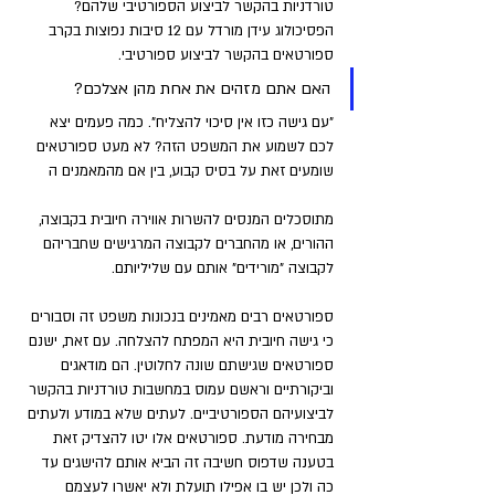
טורדניות בהקשר לביצוע הספורטיבי שלהם? 
הפסיכולוג עידן מורדל עם 12 סיבות נפוצות בקרב 
ספורטאים בהקשר לביצוע ספורטיבי. 
האם אתם מזהים את אחת מהן אצלכם?
"עם גישה כזו אין סיכוי להצליח". כמה פעמים יצא 
לכם לשמוע את המשפט הזה? לא מעט ספורטאים 
שומעים זאת על בסיס קבוע, בין אם מהמאמנים ה
מתוסכלים המנסים להשרות אווירה חיובית בקבוצה, 
ההורים, או מהחברים לקבוצה המרגישים שחבריהם 
לקבוצה "מורידים" אותם עם שליליותם. 
ספורטאים רבים מאמינים בנכונות משפט זה וסבורים 
כי גישה חיובית היא המפתח להצלחה. עם זאת, ישנם 
ספורטאים שגישתם שונה לחלוטין. הם מודאגים 
וביקורתיים וראשם עמוס במחשבות טורדניות בהקשר 
לביצועיהם הספורטיביים. לעתים שלא במודע ולעתים 
מבחירה מודעת. ספורטאים אלו יטו להצדיק זאת 
בטענה שדפוס חשיבה זה הביא אותם להישגים עד 
כה ולכן יש בו אפילו תועלת ולא יאשרו לעצמם 