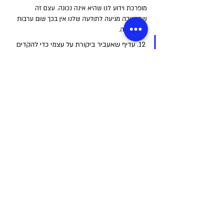
מופרכת וידוע לנו שהיא אינה נכונה. עצם זה 
שמחשבה מגיעה לתודעה שלנו אין בכך שום ערבות 
לאמיתותה.
12. עדיף שאעביר ביקורת על עצמי כדי להקדים 
תרופה למכה
לפני שיעבירו עלי ביקורת ויביישו אותי או כדי שאהיה 
מוכן לביקורת זאת. 
ישנם ספורטאים עם נטייה לבקר את עצמם לעיתים 
בהצדקה ולעיתים שלא, ולהכריז שביצעו גרוע עוד 
לפני שקיבלו פידבק מהמאמן. 
במידה מסוימת חשוב כמובן שנדע להעביר ביקורת על 
עצמנו עוד לפני שאחרים מעבירים עלינו ביקורת. גם 
התכוננות מסוימת כדי לא להיות מופתעים יש בה 
הגיון. 
יחד עם זאת אין הרבה תועלת בלהמשיך ולחשוב את 
זה שוב ושוב. המשך ההתעסקות בכך מעבר 
להתעסקות העניינית מחליש אותנו ולא יאפשר לנו 
בסופו של דבר להתמודד נכון בעתיד עם ביקורת 
עניינית או לא עניינית. 