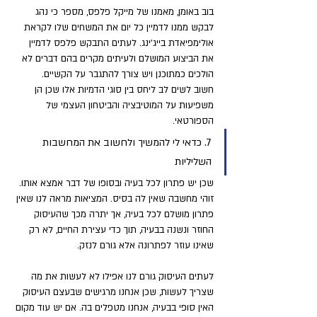
בוב באומן, מאמנו של מייקל פלפס, מספר כי נהג 
לבקש ממנו לדמיין כל יום את המשחים שלו לקראת 
אולימפיאדת בייג'ינג. לעתים התבקש פלפס לדמיין 
את הביצוע המושלם ולעיתים מקרים בהם דברים לא 
הולכים כמתוכנן ויש צורך להתגבר על הקשיים. 
חשוב לשים לב ליחס בין סוגי הדמיות אלו שכן הן 
משפיעות על המוטיבציה והביטחון העצמי של 
הספורטאי.
7. כדאי לי להמשיך ולחשוב את המחשבות 
השליליות 
שכן יש פתרון לכל בעיה ובסופו של דבר אמצא אותו. 
זוהי מחשבה שאין לה בסיס. המציאות מראה לנו שאין 
פתרון מושלם לכל בעיה, אך יתרה מכך שהעיסוק 
החוזר ונשנה בבעיה, תוך כדי עצירת החיים, לא רק 
שאינו עוזר לפתרונה אלא גורם לנזק. 
לעתים העיסוק גורם לנו אפילו לא לעשות את מה 
שצריך לעשות, שכן אנחנו מרגישים שבעצם העיסוק 
האין סופי בבעיה, אנחנו מטפלים בה. אם יש עוד מקום 