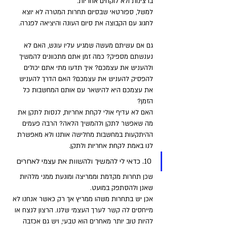
ברצינות ולא לוקחים אחריות.
למשל, ספורטאי שבסיום תחרות המטרה לא יוצא 
לחגוג עם הקבוצה את סיום העונה והיציאה לפגרה. 
גם אם עשיתם מעשה שמגיע עליו עונש, האם לא 
נענשתם מספיק? כמה זמן אתם מתכוונים להמשיך 
ולהעניש את עצמכם? איך תדעו מתי אתם יכולים 
להפסיק להעניש את עצמכם? האם הדרך להעניש 
את עצמכם היא להישאר עם אותם המחשבות כל 
הזמן? 
האם לא עדיף אולי לקחת אחריות, לנסות לתקן את 
מה שאפשר לתקן ולהמשיך הלאה? הרבה פעמים 
ההיתקעות במחשבות מחלישה אותנו ולא מאפשרת 
לנו באמת לקחת אחריות ולתקן.
10. כדאי לי להמשיך ולהשוות את עצמי לאחרים 
שכן תחרות מקדמת וממריצה ומונעת ממני מלהיות 
שאנן ולהסתפק במועט. 
אכן יש בתחרות משהו ממריץ אך רק כאשר אנחנו לא 
מייחסים לה קשר לערך העצמי שלנו. הרצון לנצח או 
להיות טוב יותר מאחרים הוא טבעי, ויש גם אכזבה 