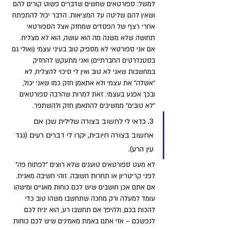
למשל: ספורטאים שחשים שדברים פשוט קורים להם 
ושאין להם שליטה על המציאות. הדבר יכול להתפתח 
אחרי רצף של הפסדים שמחזק אצל הספורטאי 
תחושה שלא משנה מה הוא עושה, הוא לא מצליח. 
אם אני ספורטאי לא מספיק טוב בעיני עצמי (ואולי גם 
בסטנדרטים החברתיים) ואני מתעקש להחזיק 
במחשבות שאני לא טוב ואין לי סיכוי להצליח, לא 
"אשלה" את עצמי ולא אתאמן חזק כמו שאני יכול, 
ובכך אפגע בעצמי. זאת למרות שהרבה ספורטאים 
"לא טובים" ממשיכים להתאמן חזק ולהשתפר.
3. כדאי לי לחשוב בצורה שלילית שכן אם 
אחשוב בצורה חיובית, יקרו לי דברים רעים (נגד 
עין הרע). 
לא מעט ספורטאים טוענים שלא רוצים "לפתוח פה" 
לפני קריטריון או תחרות חשובה. זוהי חשיבה מאגית. 
אם אתם אכן חושבים שיש לכם כוחות מאגיים ומישהו 
עומד למעלה ורק מחכה שתחשבו משהו טוב כדי 
להכות בכם, ולהיפך אם תחשבו רע, הוא יניח לכם 
לנפשכם – אזי אתם באמת מאמינים שיש לכם כוחות 