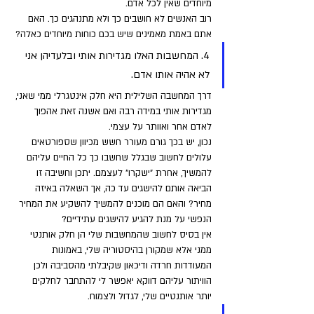
מיוחדים שאין לכל אדם. 
רוב האנשים לא חושבים כך ולא מתנהגים כך. האם 
אתם באמת מאמינים שיש בכם כוחות מיוחדים כאלה?
4. המחשבות האלו מגדירות אותי ובלעדיהן אני 
לא אהיה אותו אדם. 
דרך המחשבה השלילית היא חלק אינטגרלי ממי שאני, 
מגדירות אותי במידה רבה ואם אשנה זאת אהפוך 
לאדם אחר ואוותר על עצמי. 
נכון, יש בכך גורם מעורר חשש מכיוון שספורטאים 
עלולים לחשוב שבגלל שחשבו כך כל החיים עליהם 
להמשיך, אחרת "ישקרו" לעצמם. יתכן וחשיבה זו 
הביאה אותם להישגים עד כה, אך השאלה באיזה 
מחיר? והאם הם מוכנים להמשיך להשקיע את המחיר 
הנפשי על מנת להגיע להישגים עתידיים? 
אין בסיס לחשוב שהמחשבות שלי הן חלק אותנטי 
ממני אלא שמקורן בהיסטוריה שלי, באמונות 
המעודדות חרדה ודיכאון שקיבלתי מהסביבה ולכן 
הוויתור עליהם דווקא יאפשר לי להתחבר לחלקים 
יותר אותנטיים שלי, לגדול ולצמוח.