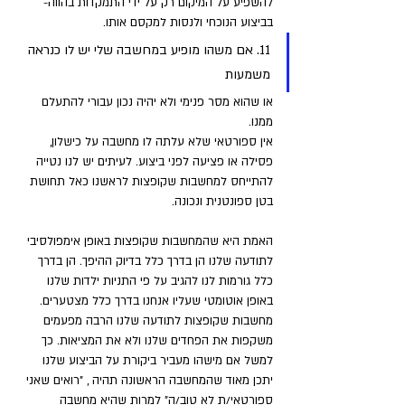
להשפיע על המיקום רק על ידי התמקדות בהווה- 
בביצוע הנוכחי ולנסות למקסם אותו.
11. אם משהו מופיע במחשבה שלי יש לו כנראה 
משמעות 
או שהוא מסר פנימי ולא יהיה נכון עבורי להתעלם 
ממנו. 
אין ספורטאי שלא עלתה לו מחשבה על כישלון, 
פסילה או פציעה לפני ביצוע. לעיתים יש לנו נטייה 
להתייחס למחשבות שקופצות לראשנו כאל תחושת 
בטן ספונטנית ונכונה. 
האמת היא שהמחשבות שקופצות באופן אימפולסיבי 
לתודעה שלנו הן בדרך כלל בדיוק ההיפך. הן בדרך 
כלל גורמות לנו להגיב על פי התניות ילדות שלנו 
באופן אוטומטי שעליו אנחנו בדרך כלל מצטערים. 
מחשבות שקופצות לתודעה שלנו הרבה מפעמים 
משקפות את הפחדים שלנו ולא את המציאות. כך 
למשל אם מישהו מעביר ביקורת על הביצוע שלנו 
יתכן מאוד שהמחשבה הראשונה תהיה , "רואים שאני 
ספורטאי/ת לא טוב/ה" למרות שהיא מחשבה 