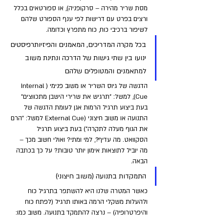
מסת שריר מהירה – סרקופניה), או ספורטאים בכלל 
ורצים בפרט עם דרישות לפי ענף הספורט שלהם 
לשיפור ברכיבי כוח, כוח מתפרץ וכדומה. 
בכל מקרה המדריכים, המאמנים והפיזיותרפיסטים 
ינועו בין שתי גישות של הדרכה ונתינת משוב 
למתאמנים והמטופלים שלהם 
הדגשה של גיוס השריר או משוב פנימי (Internal 
Cue), למשל: "תרגיש את שרירי הישבן מתכווצים" 
בעת ביצוע תרגיל הרמות אגן לעומת הדגשה של 
התנועה או משוב חיצוני (External Cue למשל: "הרם 
את הגוף מעלה לתקרה") בעת ביצוע תרגיל 
הסקוואט. מה עדיף?, למי ומתי? ואולי חשוב מכך – 
מה יוביל לתוצאות אימון יותר טובות? על כך בכתבה 
הבאה.
התמקדות בתנועה (משוב חיצוני)
כאשר המטרה שלנו היא להשתפר בתרגיל כוח 
ולהעלות משקלי הרמה באותו תרגיל (לפתח כוח 
והיפרטרופיה) – נרצה להתמקד בתנועה. משוב כמו: 