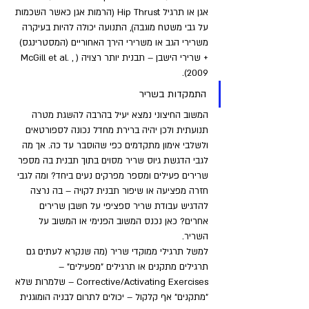
אגן או תרגיל Hip Thrust (הרמות אגן כאשר השכמות 
על גבי משטח מוגבה), התנועה יכולה להיות בעיקרה 
משרירי הגב או משרירי הירך האחוריים (המסטרינגס) 
+ שרירי הישבן – תבנית יותר רצויה (McGill et al. , 
2009).
התמקדות בשריר
המשוב החיצוני נמצא יעיל בהרבה להשגת מטרה 
תנועתית ולכן יהיה ברירת מחדל נכונה לספורטאים 
ולשלבי אימון מתקדמים כפי שהוסבר עד כה. אך מה 
לגבי הדגשת גיוס שריר מסוים בתוך תבנית בה מספר 
שרירים פעילים ומספר מפרקים נעים ביחד? ומה לגבי 
חזרה מפציעה או שיפור תבנית לקויה – בה נרצה 
להדגיש עבודת שריר ספציפי על חשבן שרירים 
אחרים? כאן נכנס המשוב הפנימי או המשוב על 
השריר. 
למשל תרגילי ממוקדי שריר (מה שנקרא לעתים גם 
תרגילים מתקנים או תרגילים "מפעילים" – 
Corrective/Activating Exercises – שלמרות שלא 
"מתקנים" אף קלקול – יכולים לתרום לבניה הומוגנית 