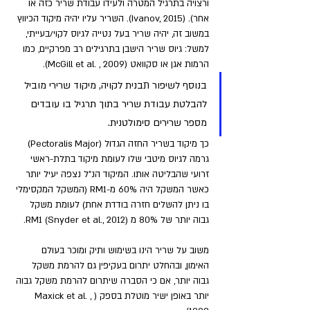
ורצויה בתרגיל המטרה ולעידו עבודת שריר כזה או 
אחר). (Ivanov, 2015). השריר עליו יהיה מיקוד הכיווץ 
במשוב זה, יהיה שריר בעל נטייה לגיוס לקוי/בעייתי, 
למשל: גיוס שריר הישבן בתרגילים רב מפרקיים, כמו 
הרמות אגן או סקוואט (McGill et al. , 2009).
בנוסף לשיפור תבנית לקויה, מיקוד שרירי מוביל 
להבלטת עבודת שריר בתוך תרגיל בו עובדים 
מספר שרירים סימולטנית. 
כך מיקוד בשריר החזה הגדול (Pectoralis Major) 
גרמה לגיוס מיטבי שלו לעומת מיקוד בתלת-ראשי 
זרועי שהבליטה אותו. המיקוד הנ"ל נצפה יעיל יותר 
כאשר המשקל היה 60% מ-RM1 (המשקל המקסימלי 
בו ניתן להשלים חזרה בודדת אחת) לעומת משקל 
גבוה יותר של 80% מ RM1 (Snyder et al., 2012).
משוב על שריר הינו בשימוש ותיק ומוכר בעולם 
האימון, ובהחלט יתרום בעקיפין גם להרמת משקל 
גבוה יותר, אם כי הסברה שיתרום להרמת משקל גבוה 
יותר באופן ישיר מוטלת בספק (Maxick et al. , 