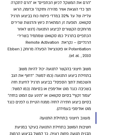
"הרם את המשקל לכיוון הכתפיים" או "הרם לתקרה 
תוך כדי הוצאת אוויר מהירה וחזקה" וכדומה, הראו 
עלייה של עד 32% במדדי פיתוח כוח בביצוע תרגיל 
סקוואט. תופעה זו, המתארת כיווץ והדגשת שרירים 
מרוחקים הקשורים לביצוע התנועה (דגש לאזור 
הכתפיים בתרגיל כמו סקוואט שמתמיד בשרירי 
הרגליים) – נקראת Remote Activation 
Potentiation או פוטנציאל הפעלה מרוחק (Ebben 
et al. , 2010). 
משוב חיצוני בהקשר לתנועה יכול להיות משוב 
בתחילת ביצוע התנועה (כמו למשל: "דחוף את הגב 
והשכמות לתוך הספסל" בביצוע תרגיל לחיצת חזה 
בשכיבה כנגד מוט אולימפי) או בסיומה (כמו למשל: 
"עמוד זקוף" בסיום סקוואט או "תיגע עם המוט בחזה" 
בסיום ביצוע חתירה לחזה ממנח הטיית גו לפנים כנגד 
מוט אולימפי בעמידה).
משוב חיצוני בתחילת התנועה
חשיבות המושב בתחילת התנועה בעיקר במניעת 
תבנית תנועה פחות רצויה. כך למשל בביצוע הרמות 