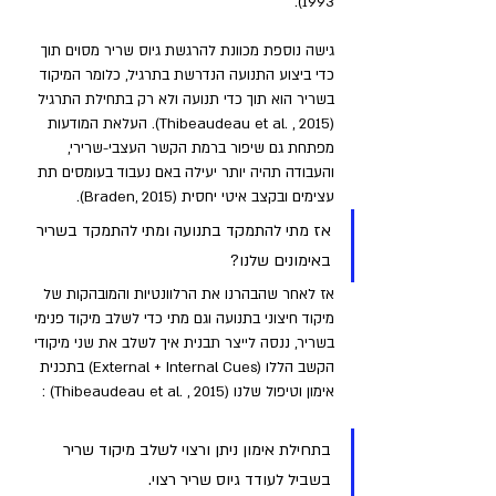
1993). 
גישה נוספת מכוונת להרגשת גיוס שריר מסוים תוך 
כדי ביצוע התנועה הנדרשת בתרגיל, כלומר המיקוד 
בשריר הוא תוך כדי תנועה ולא רק בתחילת התרגיל 
(Thibeaudeau et al. , 2015). העלאת המודעות 
מפתחת גם שיפור ברמת הקשר העצבי-שרירי, 
והעבודה תהיה יותר יעילה באם נעבוד בעומסים תת 
עצימים ובקצב איטי יחסית (Braden, 2015).
אז מתי להתמקד בתנועה ומתי להתמקד בשריר 
באימונים שלנו?
אז לאחר שהבהרנו את הרלוונטיות והמובהקות של 
מיקוד חיצוני בתנועה וגם מתי כדי לשלב מיקוד פנימי 
בשריר, ננסה לייצר תבנית איך לשלב את שני מיקודי 
הקשב הללו (External + Internal Cues) בתכנית 
אימון וטיפול שלנו (Thibeaudeau et al. , 2015) :
בתחילת אימון ניתן ורצוי לשלב מיקוד שריר 
בשביל לעודד גיוס שריר רצוי. 