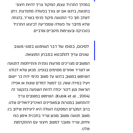
במהלך התרגיל עצמו, המיקוד צריך להיות חיצוני 
בתנועה, בדגש אם יש צורך בפעולה מתפרצת. ניתן 
לשלב תוך כדי התנועה מיקוד פנימי בשריר, בהנחה 
שלא מדובר על פעולה שמפריעה לביצוע התרגיל 
בטכניקה ובעצימות מיטביים ומרביים.
לסיכום, בסופו של דבר השימוש בסוגי משוב 
שונים צריך להתבטא במבחן התוצאה. 
המשובים מצריכים מודעות גופנית והתייחסות לתנועה 
או לשריר ואזורים מסוימים בגופינו. מכאן שלא לכולנו 
השימוש במשוב, בדגש על משוב פנימי יהיה בר יישום 
ויעיל במידה שווה, כך למשל למלים שונות או אפילו 
הוראות וטון דיבור יכולה להיות השפעה בהקשר זה 
(Kubik et al. , 2004). השימוש במשובים צריך 
להתחשב במטרות ובמאפיינים האינדיבידואליים שלנו. 
ברוב המקרים המסקנה העולה היא ליעילות שילוב בין 
משוב תנועה ומשוב מוכוון שריר בתכנית אימון כוח 
וחיזוק שריר ומעבר למשוב חיצוני עם ההתקדמות 
שלנו.