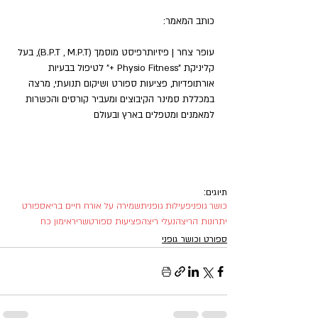
כותב המאמר:
עופר צחר | פיזיותרפיסט מוסמך (B.P.T , M.P.T), בעל 
קליניקת "Physio Fitness +" לטיפול בבעיות 
אורתופדיות, פציעות ספורט ושיקום תנועתי, מרצה 
במכללת סמינר הקיבוצים ומעביר קורסים והכשרות 
למאמנים ומטפלים בארץ ובעולם
תיוגים:
כושר גופני
פעילות גופנית
שמירה על אורח חיים בריא
ספורט
יתרונות הריצה
נעלי ריצה
פציעות ספורט
שריר
אימון כח
ספורט וכושר גופני