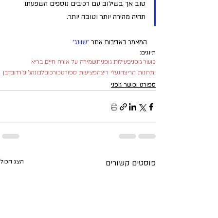
טוב אך בשילוב עם רכיבים נוספים השפעתו 
תהיה מהירה יותר וטובה יותר.
המאמר באדיבות אתר 
"שוונג"
תיוגים:
כושר גופני
פעילות גופנית
שמירה על אורח חיים בריא
יתרונות הריצה
נעלי ריצה
פציעות ספורט
כורכום
לבונה
ג'ינג'ר
דובדבן
ספורט וכושר גופני
פוסטים קשורים
הצג הכול