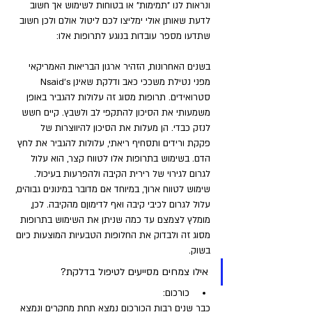
ונראות לנו "תמימות" או בטוחות לשימוש אך חשוב 
לדעת שאותן אולי ימליצו לכם ליטול אולם ולכן חשוב 
שתדעו מספר עובדות בנוגע לתרופות אלו:
בשנים האחרונות, הזהיר ארגון הבריאות האמריקאי 
מפני נטילת משככי כאב ודלקת שאינן Nsaid's 
סטרואידים. תרופות מסוג זה עלולות להגביר באופן 
משמעותי את הסיכון להתקפי לב ולשבץ. קיים חשש 
לנזק כבדי. הן מעלות את הסיכון להיווצרות של 
פקקת ורידים ותסחיף ריאתי, עלולות להגביר את לחץ 
הדם. בשימוש בתרופות אלו לטווח קצר, הוא עלול 
לגרום לגירוי של רירית הקיבה ולהפרעות בעיכול. 
שימוש לטווח ארוך, במיוחד אם מדובר במינונים גבוהים, 
עלול לגרום לכיבי קיבה ואף לדימוןם מהקיבה. לכן, 
מומלץ לצמצם עד כמה שניתן את השימוש בתרופות 
מסוג זה ולבדוק את החלופות הטבעיות המוצעות כיום 
בשוק. 
אילו צמחים מסייעים לטיפול בדלקת?
כורכום: 
כבר שנים רבות הכורכום נמצא תחת מחקרים ונמצא 