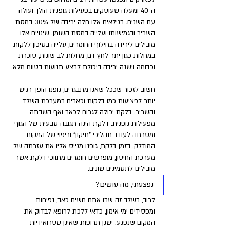
ה-40 ומעלה שעוסקים בפעילות גופנית הולך ועולה 
עם השנים. בגילאים אלו חלה ירידה של 30% במסת 
השריר ובגמישותו ועלייה במסת השומן. שינויים אלו 
מובילים לירידה בחילוף החומרים, עלייה בסיכון ללקות 
במחלות כגון יתר לחץ דם, מחלות לב שונות, סוכרת 
וכדומה וישנה ירידה ביכולת לבצע תנועות בטווח מלא.
חשוב לזכור שככל שאנו מתבגרים, גופנו הופך רגיש 
יותר לפציעות כמו דלקות וכאבים במערכת השלד 
והשריר. דלקת יכולה לגרום לכאב ואף השבתה 
מפעילות גופנית. דלקת הינה תגובה טבעית של הגוף 
ומטרתה לעודד תהליכי "תיקון" וריפוי של המקום 
המודלק. בזמן דלקת, גופנו מגייס אליו את עזרתה של 
מערכת החיסון, מופרשים חומרים מתווכי דלקת אשר 
מובילים לתסמינים שונים.
נפצעתי, מה עושים?
לרוב, בשלב זה שבו אתם חשים כאב, נפיחות 
ומפסידים ימי אימון, כדאי ללכת לרופא לבדוק את 
המקום שנפגע. ישנן תרופות שאינן סטרואידיות 