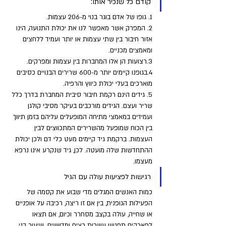
קודם כל שנכיר אותו:
1. גופו של אדם בוגר בנוי מ-206 עצמות.
2. המפרק אשר מאפשר לנו את יכולת התנועה, הינו 
אזור חיבור בין שתי עצמות או יותר ועמיד ללחצים 
ומאמצים מכניים.
3.רצועות הן אלו המחברות בין עצמות ומפרקים.
4.בגופנו קיימים יותר מ-600 שרירים הבנויים כסיבים 
מוארכים בעלי יכולת כיווץ והרפיה.
5. גידים הינם רקמת חיבור סיבית המחברת בדרך כלל 
שריר ועצם. הגידים מורכבים בעיקר מסיבי קולגן 
ועמידים במאמצי מתיחה המופעלים עליהם בזמן תיווך 
בין הכוח שמופעל מהשרירים המתכווצים לבין 
העצמות. ברקמת גיד קיימים מעט כלי דם ולכן יכולת 
ההתחדשות שלה מועטה. לכן, גיד שנקרע אינו נרפא 
מעצמו.
רגישות לפציעות עולה עם הגיל
כמות האנשים המגלים מדי שבוע את קסמה של 
הפעילות הגופנית, בין אם זו ריצה, רכיבה על אופניים 
או שחייה, עולה בקצב מסחרר וכיום, אם תצאו 
לפארקים תפגשו עשרות רצים ומדוושים. שיעור בני 