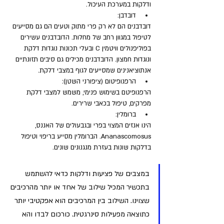
ודלקות במערכת העיכול.
דובדבן: 
דובדבנים הם לא רק פרי מתוק וטעים הם גם מסייעים 
לטיפול במגוון רחב של מחלות. הדובדבנים עשירים 
בפוליפנולים וויטמין C ובעלי תכונות נוגדות דלקת 
ונוגדות חמצון. הדובדבנים מכילים גם סיבים תזונתיים 
אנתוציאנינים שמסייעים לגוף במצבי דלקת.
הרפגופיטום (ציפורני השטן): 
הרפגופיטם בשימוש פנימי, משמש למצבי דלקת 
מפרקים, טיפול בכאבי שרירים.
ברומלין: 
הינו אנזים המצוי בפרי ובגבעולים של האננס, 
Ananascomosus. הברומלין מסייע בריפוי וטיפול 
בדלקות שונות בעזרת מנגנונים שונים.
במצבים של פציעות ודלקות כדאי להשתמש 
בתכשיר המכיל שילוב של אחד או יותר מהרכיבים 
שצוינו. השילוב בין המרכיבים הוא אפקטיבי יותר 
כתוצאה מפעילות סינרגטית. כורכום לבדו והא 