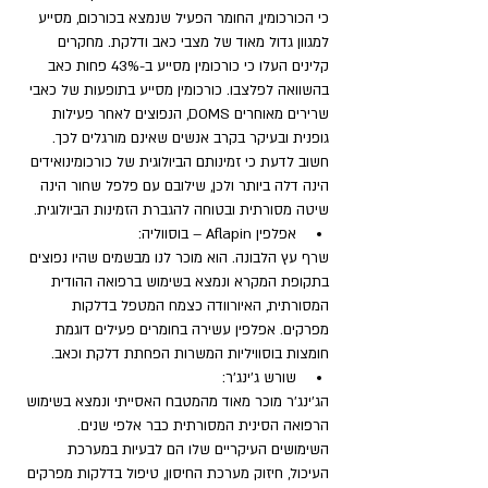
כי הכורכומין, החומר הפעיל שנמצא בכורכום, מסייע 
למגוון גדול מאוד של מצבי כאב ודלקת. מחקרים 
קלינים העלו כי כורכומין מסייע ב-43% פחות כאב 
בהשוואה לפלצבו. כורכומין מסייע בתופעות של כאבי 
שרירים מאוחרים DOMS, הנפוצים לאחר פעילות 
גופנית ובעיקר בקרב אנשים שאינם מורגלים לכך.
חשוב לדעת כי זמינותם הביולוגית של כורכומינואידים 
הינה דלה ביותר ולכן, שילובם עם פלפל שחור הינה 
שיטה מסורתית ובטוחה להגברת הזמינות הביולוגית.
אפלפין Aflapin – בוסווליה: 
שרף עץ הלבונה. הוא מוכר לנו מבשמים שהיו נפוצים 
בתקופת המקרא ונמצא בשימוש ברפואה ההודית 
המסורתית, האיורוודה כצמח המטפל בדלקות 
מפרקים. אפלפין עשירה בחומרים פעילים דוגמת 
חומצות בוסוויליות המשרות הפחתת דלקת וכאב.
שורש ג'ינג'ר: 
הג'ינג'ר מוכר מאוד מהמטבח האסייתי ונמצא בשימוש 
הרפואה הסינית המסורתית כבר אלפי שנים. 
השימושים העיקריים שלו הם לבעיות במערכת 
העיכול, חיזוק מערכת החיסון, טיפול בדלקות מפרקים 