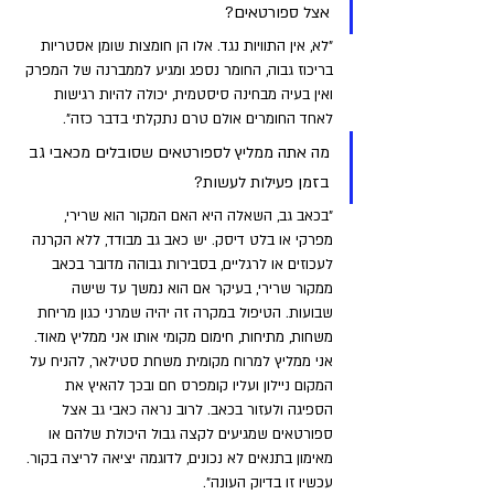
אצל ספורטאים?
"לא, אין התוויות נגד. אלו הן חומצות שומן אסטריות 
בריכוז גבוה, החומר נספג ומגיע לממברנה של המפרק 
ואין בעיה מבחינה סיסטמית, יכולה להיות רגישות 
לאחד החומרים אולם טרם נתקלתי בדבר כזה".
מה אתה ממליץ לספורטאים שסובלים מכאבי גב 
בזמן פעילות לעשות?
"בכאב גב, השאלה היא האם המקור הוא שרירי, 
מפרקי או בלט דיסק. יש כאב גב מבודד, ללא הקרנה 
לעכוזים או לרגליים, בסבירות גבוהה מדובר בכאב 
ממקור שרירי, בעיקר אם הוא נמשך עד שישה 
שבועות. הטיפול במקרה זה יהיה שמרני כגון מריחת 
משחות, מתיחות, חימום מקומי אותו אני ממליץ מאוד. 
אני ממליץ למרוח מקומית משחת סטילאר, להניח על 
המקום ניילון ועליו קומפרס חם ובכך להאיץ את 
הספיגה ולעזור בכאב. לרוב נראה כאבי גב אצל 
ספורטאים שמגיעים לקצה גבול היכולת שלהם או 
מאימון בתנאים לא נכונים, לדוגמה יציאה לריצה בקור. 
עכשיו זו בדיוק העונה".