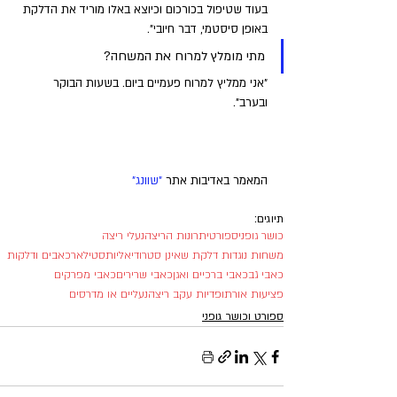
בעוד שטיפול בכורכום וכיוצא באלו מוריד את הדלקת 
באופן סיסטמי, דבר חיובי".
מתי מומלץ למרוח את המשחה?
"אני ממליץ למרוח פעמיים ביום. בשעות הבוקר 
ובערב".
המאמר באדיבות אתר 
"שוונג"
תיוגים:
כושר גופני
ספורט
יתרונות הריצה
נעלי ריצה
משחות נוגדות דלקת שאינן סטרודיאליות
סטילאר
כאבים ודלקות
כאבי גב
כאבי ברכיים ואגן
כאבי שרירים
כאבי מפרקים
פציעות אורתופדיות עקב ריצה
נעליים או מדרסים
ספורט וכושר גופני