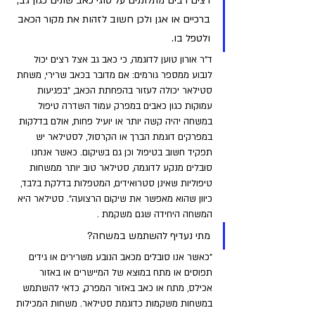
רצים רבים מתלוננים על סוגי כאב שונים כגון גב, 
ברכיים או אגן ולכן חשוב לזהות את מקור הכאב 
ולטפל בו. 
ד"ר אורון טוען לדוגמה, כי כאב גב אצל רצים יכול 
לנבוע ממספר גורמים: אם מדובר בכאב שרירי, משחת 
סטילאר יכולה לעזור בהפחתת הכאב, "בפגיעות 
עמוקות כגון כאבים במפרק עמוד השדרה טיפול 
במשחה יהיה קשה יותר או יועיל פחות, אולם בדלקות 
במפרקים דוגמת הברך או הקרסול, לסטילאר יש 
תפקיד חשוב בטיפול וכן גם בשיקום. כאשר אנחנו 
סובלים מנקע לדוגמה, סטילאר טוב יותר ממשחות 
טיפוליות שאינן סטרואידים, המטפלות בדלקת בלבד, 
כיוון שהוא מאפשר את שיקום הרצועה". סטילאר היא 
המשחה היחידה שגם משקמת .
מתי נעדיף להשתמש במשחה?
"כאשר אנו סובלים מכאב הנובע משרירים או גידים 
תפוסים או מתח במוצא של המיישרים או באזור 
אכילס, מתח או כאב באזור המפרק, כדאי להשתמש 
במשחות משקמות כדוגמת סטילאר. משחות המכילות 