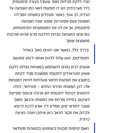
נוגדי דלקת מכילות חומר שעובד בצורה סיסטמית, 
כלל מערכתית, ויש לו תופעות לוואי כמו השפעה על 
הכליה, לב ועוד. כאשר מטפלים במשחה המכילה 
חומצות שומן אסטריות, אמנם ישנה השפעה 
סיסטמית, אך אין לה את המשמעויות הסיסטמיות, 
כמו שיש למשחות נוגדות הדלקת מכיון שהיא מורכבת 
מחומצות שומן".
בדרך כלל, כאשר אנו חווים כאב באחד 
המפרקים, הוא עלול ללוות אותנו לזמן ממושך. 
אנשים רבים נוטים להשתמש במשחות נוגדות דלקת 
שאינן סטרואידים לתקופה ממושכת מבלי לקחת 
בחשבון את תופעות הלוואי שעלולות להיות למשחות 
אלו. לכן, המשחה מהדור החדש – סטילאר, יכולה 
להתאים לטיפול לתקופת זמן ארוכה ובנוסף מסייעת 
לשיקום. במידה ומרחת את המשחה והכאב נמשך 
מעבר לחודש ימים, ממליץ ד"ר אורון ללכת לרופא 
ולבדוק את מקור הכאב כיוון שיתכן וישנה פציעה 
כרונית.
האם קיימות סכנות בשימוש במשחת סטילאר 