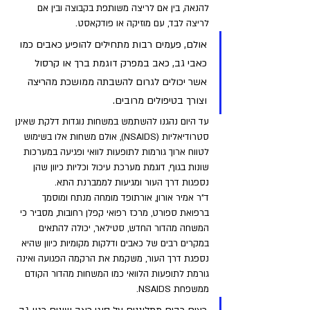
להנאה, בין אם לריצה משותפת בקבוצה ובין אם 
לריצה לבד, עם מוזיקה או פודקאסט.
אולם, פעמים רבות מתחילים להופיע כאבים כמו 
כאבי גב, כאב במפרק דוגמת ברך או קרסול 
אשר יכולים לגרום להשבתה ממושכת מהריצה 
וצורך בטיפולים מרובים. 
עד היום נהגנו להשתמש במשחות נוגדות דלקת שאינן 
סטרודיאליות (NSAIDS), אולם משחות אלו בשימוש 
לטווח ארוך גורמות לתופעות לוואי ופגיעה במערכות 
שונות בגוף, דוגמת מערכת עיכול וכליות כיוון שהן 
נספגות דרך העור ומגיעות לממברנת התא. 
ד"ר אמיר אורון, אורתופד מומחה מנתח ומוסמך 
ברפואת ספורט, מרכז רפואי קפלן רחובות, מסביר כי 
המשחה מהדור החדש, סטילאר, יכולה להתאים 
במקרים רבים של כאבים ודלקות מקומיות כיוון שהיא 
נספגת דרך העור, משקמת את הרקמה הפגועה ואינה 
גורמת לתופעות הלוואי כמו המשחות מהדור הקודם 
ממשפחת NSAIDS.