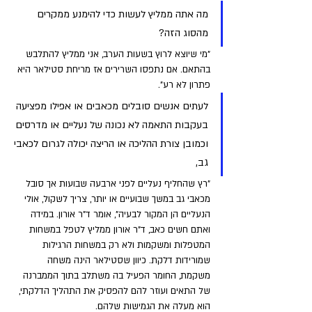
מה אתה ממליץ לעשות כדי להימנע ממקרים 
מהסוג הזה?
"מי שיוצא לרוץ בשעות הערב, אני ממליץ להתלבש 
בהתאם. אם נתפסו השרירים אז מריחת סטילאר היא 
פתרון לא רע".
לעתים אנשים סובלים מכאבים או אפילו מפציעה 
בעקבות התאמה לא נכונה של נעליים או מדרסים 
וכמובן צורת ההליכה או הריצה יכולה לגרום לכאבי 
גב, 
"רץ שהחליף נעליים לפני ארבעה שבועות אך סובל 
מכאבי גב במשך שבועיים או יותר, צריך לשקול, אולי 
הנעליים הן המקור לבעיה", אומר ד"ר אורון. במידה 
ואתם חשים כאב, ד"ר אורון ממליץ לטפל במשחות 
המטפלות ומשקמות ולא רק במשחות הרגילות 
שמורידות דלקת. כיוון שסטילאר הינה משחה 
משקמת, החומר הפעיל בה משתלב בתוך הממברנה 
של התאים ועוזר להם להפסיק את התהליך הדלקתי, 
הוא מעלה את הגמישות שלהם. 