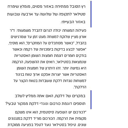
רץ הסובל ממתיחה באזור מסוים, מומלץ שימרח 
סטילאר לתקופה של שלושה עד ארבעה שבועות 
באזור הבעייתי. 
פעילות המשחה יכולה לגרום להבדל משמעותי. ד"ר 
אורון מציין שלוקח למשחה מעט זמן עד שמרגישים 
בהבדל, "כאשר מסתכלים על המחקרים", הוא מוסיף, 
"אפשר לבצע בדיקות ביומכניות של רקמה וכאשר 
בודקים חומרים דוגמת חומצות השומן האסטריות 
שנמצאות בסטילאר, רואים את ההשפעה, הרקמה 
היא גמישה יותר. זהו היתרון של חומצות השומן 
האסטריות אשר יוצרות אפקט ארוך טווח בניגוד 
למשחות נוגדות דלקת שעובדות בטווח הקצר על 
הדלקת".
במקרים של דלקת, האם אתה ממליץ לשלב 
תוספים דוגמת כורכום ונוגדי דלקת ממקור טבעי?
"לכורכום יש השפעה סיסטמית, הוא אינו משקם 
מקומית את הרקמה. הכורכום מוריד דלקת במנגנונים 
שונים. טיפול בסטילאר נועד לטפל בפציעה ממוקדת 