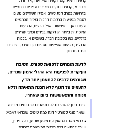
קרעים במיניסקוס ונקעים אצל שחקני כדורגל 
וכדורסל, קרעים ונזקים לשרירים ולגידים בכתפיים 
ובזרועות בקרב הטניסאים ואפילו השחיינים נוטים 
לסבול מפגיעות ברקמות הרכות באזור הכתפיים 
ולעתים אף במפשעות. אצל הרצים, הפגיעות 
האופייניות ביותר הן דלקות בגידים וכאבי שרירים 
ברגליים, כמו בסביבת הברך, בשוקיים או בכפות 
הרגליים, פגיעות אופייניות נוספות הן במפרקי הירכיים 
ובגב התחתון. 
לדעת מומחים לרפואת ספורט, הסיבה 
העיקרית לפגיעות היא הרגלי אימון שגויים, 
שגורמים לרבים להתאמן יותר מדי, 
להעמיס על הגוף ללא הכנה מתאימה וללא 
מנוחה והתאוששות ביום שאחרי. 
כיצד ניתן למנוע חבלות וכאבים שנגרמים מריצה 
ושאר סוגי ספורט? הנה כמה טיפים שכדאי לאמץ:
• כדאי מאד להתאמן עם מאמן מוסמך, בעל ניסיון, 
שיוכל להתאים לכם תכנית המותאמת ליכולת 