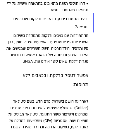
• קחו תוספי תזונה מתאימים, בהתאמה אישית על ידי 
תזונאים שהתמחו בנושא
כיצד מתמודדים עם כאבים ודלקות שנגרמים 
מריצה?
ההתמודדות עם כאבים ודלקות מתמקדת בשיקום 
השרירים והגידים שנפגעו, באמצעות טיפול תומך, כגון 
פיזיותרפיה והידרותרפיה, חיזוק השרירים שמניעים את 
האיבר הפגוע והפחתה של הכאב באמצעות תרופות 
נוגדות דלקת שאינן סטרואידים (NSAID's). 
אפשר לטפל בדלקת ובכאבים ללא 
תרופות: 
לאחרונה הושק בישראל קרם חדש בשם סטילאר 
(Cetilar), שמומלץ לשימוש להפחתת כאבי שרירים 
ומפרקים ולשיפור כושר התנועה. סטילאר מבוסס על 
חומצות שומן אסטריות (CFA) שמסייעות בהקלה על 
כאב ודלקת, בשיקום הרקמה ובחזרה מהירה לשגרה. 