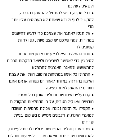
ולשאיפה שלכם 
• בכל מקרה, כדאי להתחיל להתאמן בהדרגה, 
להקשיב לגוף ולוודא שאתם לא מעמיסים עליו יותר 
מדי
• אל תנסו לאתגר את עצמכם כדי להגיע להישגים 
במהירות. לגוף שלכם יש קצב משלו, נסו להיות 
קשובים לו
• נוחו: ההמלצה היא לבצע יום אימון ויום מנוחה 
לסירוגין, כדי לאפשר לשרירים ולשאר הרקמות הרכות 
להתאושש ולמאגרי האנרגיה להתמלא
• התחילו כל אימון במתיחות וחימום, העלו את עצמת 
האימון בהדרגה, במיוחד לאחר יום מנוחה או אם אתם 
חוזרים להתאמן לאחר פציעה
• קנו נעליים איכותיות והחליפו אותן בכל מספר 
חודשים ו/או קילומטרים, על פי ההמלצות המקובלות
• הקפידו על תזונה נכונה: אכילת פחמימות חשובה 
למאגרי האנרגיה, חלבונים מסייעים בשיקום ובניית 
שרירים
• שתו: אבדן נוזלים והתייבשות יכולים לגרום לעייפות, 
להתכווצות שרירים וכתוצאה מכך – לפציעות וחבלות