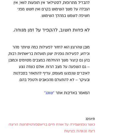
להבדיל מתרופות, לסטילאר אין תופעות לוואי, אין 
הגבלה על משך השימוש בקרם ואין חשש מפני 
חשיפה לשמש במהלך השימוש. 
לא פחות חשוב, להקפיד על זמן מנוחה. 
מובן שהרצון הוא לחזור לפעילות כמה שיותר מהר 
וכידוע, לפעילות גופנית ישנן תועלות בריאותיות רבות, 
בהן גם קיצור משך ההחלמה במצבים מסוימים וכמובן 
– גם השפעה על מצב הרוח. אולם כשזה נוגע 
לאיברים שנפגעו מעומס, עדיף להתאזר בסבלנות 
ובעיקר – לא להתעלם מהכאבים ולטפל בהם.
המאמר באדיבות אתר 
"שוונג"
תיוגים:
כושר גופני
שמירה על אורח חיים בריא
ספורט
יתרונות הריצה
ריצה נכונה
ת פציעות