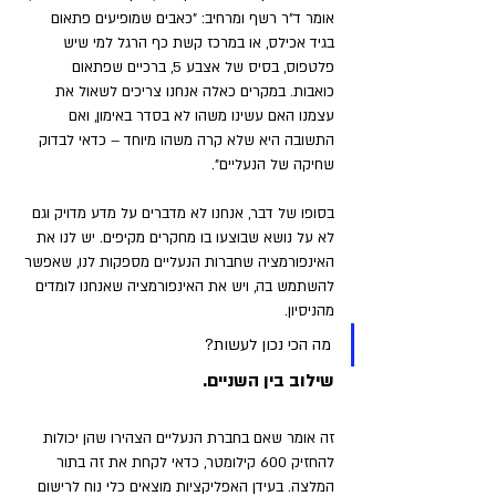
אומר ד"ר רשף ומרחיב: "כאבים שמופיעים פתאום 
בגיד אכילס, או במרכז קשת כף הרגל למי שיש 
פלטפוס, בסיס של אצבע 5, ברכיים שפתאום 
כואבות. במקרים כאלה אנחנו צריכים לשאול את 
עצמנו האם עשינו משהו לא בסדר באימון, ואם 
התשובה היא שלא קרה משהו מיוחד – כדאי לבדוק 
שחיקה של הנעליים".
בסופו של דבר, אנחנו לא מדברים על מדע מדויק וגם 
לא על נושא שבוצעו בו מחקרים מקיפים. יש לנו את 
האינפורמציה שחברות הנעליים מספקות לנו, שאפשר 
להשתמש בה, ויש את האינפורמציה שאנחנו לומדים 
מהניסיון. 
מה הכי נכון לעשות? 
שילוב בין השניים. 
זה אומר שאם בחברת הנעליים הצהירו שהן יכולות 
להחזיק 600 קילומטר, כדאי לקחת את זה בתור 
המלצה. בעידן האפליקציות מוצאים כלי נוח לרישום 