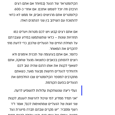
הקילומטראז' של הנעל (במיוחד אם אתם רצים 
הרבה) וזה יוכל לשמש אתכם. אם אחרי כ-600 
קילומטרים אתם מרגישים כאבים, אז ממש לא כדאי 
להתווכח עם השילוב בין שני הנתונים האלו. 
אם אתם רצים קבוע ויש לכם מטרות ויעדים כמו 
תחרויות שונות – כדאי שתשתמשו במידע שצברתם 
על תוחלת החיים של הנעליים שלכם, כדי לדעת מתי 
להקדים את המאוחר. 
כלומר, אם אתם בעיצומה של תכנית אימונים ולא 
רוצים להסתכן בכאבים כתוצאה מנעל שחוקה, אתם 
לשאוף לקנות את אותו הדגם שהיה טוב לכם 
ולהחליף לנעליים חדשות מבעוד מועד, כשאתם 
מתקרבים למספר הקילומטרים שבו החלפתם את 
הנעליים בפעם הקודמת. 
נעלי ריצה שנשחקות עלולות להשפיע לרעה. 
"אני תמיד ממליץ, למי שיכול להרשות לעצמו, לקנות 
שני זוגות של הנעליים שמתאימות לכם", אומר ד"ר 
רשף ומסביר: "יש מקרים שבהם חברה מייצרת נעל 