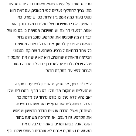
ספורט מעיד על עצמו שהוא מאותם הרצים שמזהים 
מתי צריך להחליף נעליים לפי הכאבים, עם זאת הוא 
נוקט בעוד כמה אמצעי זהירות כפי שיפורט כאן 
בהמשך. לגבי החשיבות של נעליים במצב תקין הוא 
אומר: "לנעלי הריצה יש חשיבות מסוימת כי בסופו של 
דבר זה מה שפוגש את הקרקע, סופג חלק גדול 
מהאנרגיה וצריך לתמוך את הרגל בצורה מסוימת – 
כל אחד בהתאם לצרכיו. כשהנעל שחוקה ומנגנוני 
הבלימה והאחיזה שחוקים, היא לא עושה את התפקיד 
שלה ויכולה להפריע למנח כף הרגל במקרה הטוב 
ולגרום לפציעה במקרה הרע". 
לפי ד"ר רשף, אין ספק שהסיכון לפציעה במקרה 
שהנעליים שחוקות מדי תלוי בסוג הרץ, ובהרגלים שלו. 
"אם נרוץ ללא נעליים, כולנו נדרוך על קדמת כף 
הרגל. כשנועלים את הנעליים אז משהו בתפיסה 
משתנה, ואצל הרבה אנשים הדבר הראשון שפוגש 
את הקרקע זה העקב. אז הדריכה משתנה בתוך 
הנעל, אבל כשהחומרים שאמורים לבלום את 
הזעזועים נשחקים אנחנו לא עומדים בעומס שלנו, וכף 