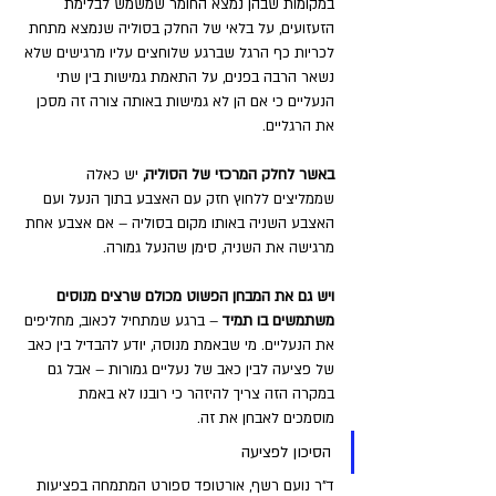
במקומות שבהן נמצא החומר שמשמש לבלימת 
הזעזועים, על בלאי של החלק בסוליה שנמצא מתחת 
לכריות כף הרגל שברגע שלוחצים עליו מרגישים שלא 
נשאר הרבה בפנים, על התאמת גמישות בין שתי 
הנעליים כי אם הן לא גמישות באותה צורה זה מסכן 
את הרגליים. 
באשר לחלק המרכזי של הסוליה,
 יש כאלה 
שממליצים ללחוץ חזק עם האצבע בתוך הנעל ועם 
האצבע השניה באותו מקום בסוליה – אם אצבע אחת 
מרגישה את השניה, סימן שהנעל גמורה. 
ויש גם את המבחן הפשוט מכולם שרצים מנוסים 
משתמשים בו תמיד
 – ברגע שמתחיל לכאוב, מחליפים 
את הנעליים. מי שבאמת מנוסה, יודע להבדיל בין כאב 
של פציעה לבין כאב של נעליים גמורות – אבל גם 
במקרה הזה צריך להיזהר כי רובנו לא באמת 
מוסמכים לאבחן את זה.
הסיכון לפציעה
ד"ר נועם רשף, אורטופד ספורט המתמחה בפציעות 