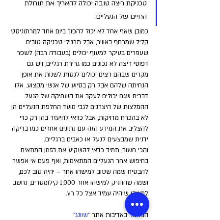
טכניקת ריצה טובה יכולה להאריך את תוחלת 
החיים של הנעליים. 
כמובן שאף אחד לא יכול להפוך ביום אחד למרתוניסט 
קליל שמרחף באוויר, אבל תרגילי טכניקה טובים 
שעוזרים בעיקר למעוף יכולים (בעבודה רבה) לשפר 
דפוסי ריצה לא נכונים כמו גרירת רגליים, ויש גם 
מקרים שבהם רצים יכולים לנסות לשנות את אופן 
הנחיתה שלהם אבל רק בסיוע של אנשי מקצוע. אלו 
דברים שגם יכולים לעקב את השחיקה של הנעל. 
ההמלצות של היצרנים לגבי מועד החלפת הנעליים הן 
לא בהכרח מדויקות, אבל כדאי להיעזר בהן רק כדי 
להצליב את המידע הזה עם נתונים אחרים כמו בדיקה 
ידנית שמבצעים לנעל או כאבים ברגליים. 
והכי חשוב, תמיד כדאי להשקיע את הזמן המתאים 
בחיפוש אחר הנעליים המתאימות, ואף פעם אי אפשר 
להבטיח שמה שטוב למישהו אחר – יהיה טוב לכם, 
ושמה שהחזיק למישהו אחר 1,000 קילומטרים, נחשב 
למשהו שיהיה עמיד אצל כל רץ.
המאמר באדיבות אתר 
"שוונג" 