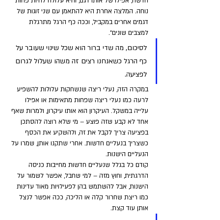
חדשה, אפילו של אותו דגם, והיא עלולה להיות פחות 
נוחה. המלצה אחרת היא להתאמן עם שני זוגות של 
דגמים אחרים במקביל, וככה כף הרגל מתרגלת 
למצבים שונים". 
לסיכום, מה שדי ברור הוא שכל שינוי שעובר על 
כף הרגל כשאנחנו רצים זה משהו שעלול לגרום 
לפציעה. 
במקרה הזה, נעלי ריצה שנשחקות עלולות להשפיע 
לרעה כמו נעלי ריצה שפחות מתאימות או אפילו 
עלייה במשקל. העיקרון הוא אותו עיקרון, ולמרות שאף 
אחד לא קבע שזה פוצע – מי שלא רוצה להסתכן 
בפציעה צריך לקבל את זה, ולהשקיע את הכסף 
כשצריך בנעליים חדשות. אחרי שתקנו אותן, שמרו על 
הנעליים הישנות. 
קודם כל בגלל שנעליים חדשות מחייבות כניסה 
הדרגתית, וחוץ מזה – למי שחבל, אפשר לשמור על 
הישנות, אבל להשתמש בהן לפעילויות מאוד עדינות 
כמו ריצת שחרור קלה או הליכה, ככה אפשר לנצל 
אותן עוד קצת. 