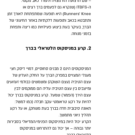
– שם הרצועה הזו מצויה ולעורר כאב מקומי. 
ה-ITBFS (שנקרא גם לפעמים ברך רצים או 
Runners' Knee) היא תופעה שמתפתחת לאורך זמן 
ותתבטא בכאב ותופעות דלקתיות באזור החיצוני של 
הברך, בעיקר בעת ביצוע פעילויות כמו ריצה ותפחת 
בזמני מנוחה.
2. קרע במניסקוס הלטראלי בברך
המניסקוסים הינם 2 מבנים סחוסיים, דמויי דיסק חצי 
מעגלי המצויים במפרק הברך על החלק העליון של 
עצם הטיביה (עצם השוקה) ומשמשים כבולמי זעזועים 
ומייצבים בין עצם הטיביה עליה הם ממוקמים לבין 
עצם הירך (הפמור) שמעל. קרע במניסקוס בברך יכול 
להיות על רקע טראומטי עקב חבלה (כמו למשל: 
תאונה סיבובית חדה בברך בעת משחק), או על רקע 
תהליך ניווני מתמשך.
הקרע יכול היות במיניסקוס הפנימי/המדיאלי בסבירות 
יותר גבוהה – אך יכול גם להתרחש במניסקוס 