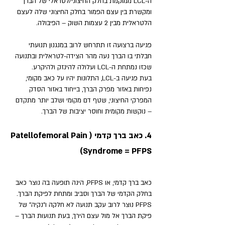
ה-LCL ממוקמת בחלק החיצוני/לטראלי של הברך 
ומקשרת בין עצם הפמור בחלק החיצוני שלה לעצם 
הלטראלית מבין 2 עצמות השוק – הפיבולה.
פגיעה ברצועה זו תתרחש לרוב במנגנון תנועתי 
חבלתי בו הברך נעה מהר הצידה-לטראלית ובתנועה 
שכזו נמתחת ה-LCL ועלולה להינזק ולהיקרע. 
בעת פגיעה ב-LCL, התלונות יהיו על כאב מקומי, 
נפיחות באזור מפרק הברך, בייחוד באזור הסדק 
המפרקי החיצוני, שטף דם מקומי ושלב יותר מתקדם 
– נוקשות מקומית וחוסר יציבות של הברך.
4. כאב ברך קדמי (Patellofemoral Pain 
Syndrome = PFPS)
כאב ברך קדמי, או PFPS, הינה תופעה בה נוצר כאב 
בחלק הקדמי של הברך וסביב ומתחת לפיקת הברך. 
PFPS נוצר לרוב עקב תנועה לא חלקה ו"נקיה" של 
פיקת הברך אל מול עצם הירך, בעת תנועות הברך – 