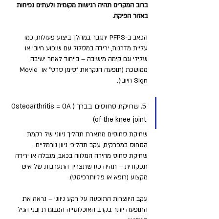
ברוב המקרים תהיה רגישות מקומית ולעתים נפיחות 
באזור הפיקה. 
הכאב ב-PFPS יתגבר במהלך ביצוע פעולות, כמו 
עליית מדרגות, ירידה במסלול עם שיפוע חיובי או 
שלילי וגם קימה מישיבה – בייחוד לאחר ישיבה 
ממושכת (תופעה הנקראת "סימן סרט" או Movie 
Sign חיובי).
5. שחיקת סחוסים בברך (Osteoarthritis = OA 
of the knee joint)
שחיקת סחוסים מתארת תהליך ניווני של רקמת 
הסחוס במפרקים, עקב תהליכי ניוון נורמליים. 
שחיקת סחוס מהירה המלווה בכאב, מגבלה או ירידה 
תפקודית – תהיה כזו שתצריך התערבות של איש 
מקצוע (רופא או פיזיותרפיסט). 
עקב היווצרות התופעה על רקע ניווני – נראה את 
התופעה יותר בקרב האוכלוסייה המבוגרת ובני הגיל 