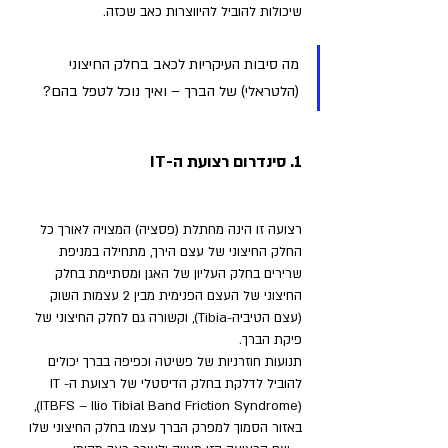
שיכולות להוביל להיווצרות כאב שכזה. 
מה סיבות העיקריות לכאב בחלק החיצוני 
(הלטראלי) של הברך – ואיך נוכל לטפל בהם?
1. סינדרום רצועת ה-IT
רצועה זו הינה מחתלת (פסציה) המצויה לאורך כל 
החלק החיצוני של עצם הירך, מתחילה במניפת 
שרירים בחלק העליון של האגן ומסתיימת בחלק 
החיצוני של העצם הפנימית מבין 2 עצמות השוק 
(עצם הטיביה-Tibia), וקשורה גם לחלק החיצוני של 
פיקת הברך. 
תנועות חוזרניות של פשיטה וכפיפה בברך יכולים 
להוביל לדלקת בחלק הדיסטלי של רצועת ה-IT 
(ITBFS – Ilio Tibial Band Friction Syndrome), 
באזור הסמוך למפרק הברך עצמו בחלק החיצוני שלו 