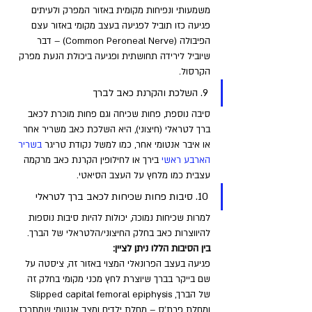
משמעותי ונפיחות מקומית באזור המפרק ולעיתים 
פגיעה כזו תוביל לפגיעה בעצב מקומי באזור עצם 
הפיבולה (Common Peroneal Nerve) – דבר 
שיוביל לירידה תחושתית ופגיעה ביכולת הנעת מפרק 
הקרסול.
9. השלכת והקרנת כאב לברך
סיבה נוספת, פחות שכיחה וגם פחות מוכרת לכאב 
ברך לטראלי (חיצוני), היא השלכת כאב משריר אחר 
או איבר אנטומי אחר, כמו למשל נקודת טריגר 
בשריר 
הארבע ראשי 
בירך או לחילופין הקרנת כאב מרקמה 
עצבית כמו מלחץ על העצב הסיאטי.
10. סיבות פחות שכיחות לכאב ברך לטראלי
למרות שכיחות נמוכה, יכולות להיות סיבות נוספות 
להיווצרות כאב בחלק החיצוני/הלטראלי של הברך. 
בין הסיבות הללו ניתן לציין: 
פגיעה בעצב הפרונאלי המצוי באזור זה, ציסטה על 
שם בייקר בברך שיוצרת לחץ מכני מקומי בחלק זה 
של הברך, Slipped capital femoral epiphysis 
ומחלת פרת'ס – מחלת ילדים ומצב אנטומי שמתרכז 