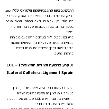
הלטראלי בברך. 
התסמינים בעת קרע במיניסקוס הלטראלי יכללו: 
כאב 
בחלק החיצוני של הברך, ממש באזור הסדק המפרקי 
הלטראלי (בין עצמות הטיביאה והפמור). הכאב יתגבר 
בכיפוף ברך ובתנועות סיבוביות של הברך תוך כדי 
כיפוף. 
קרע במיניסקוס ילווה בשלבים חריפים גם בנפיחות 
מקומית ובתופעה של נעילת ברך ולעיתים תחושת 
חוסר שליטה בברך במצבים כמו עליית וירידת 
מדרגות, למשל.
3. קרע ברצועה הצידית החיצונית (LCL – 
Lateral Collateral Ligament Sprain)
פגיעה ברצועות הברך הינה פגיעה שכיחה, ובתוך 
פגיעה זו ניתן לציין גם פגיעה ברצועה הצדית 
החיצונית של הברך, או ה-LCL, שמהווה סיבה נוספת 
לכאב באזור החיצוני של הברך. 