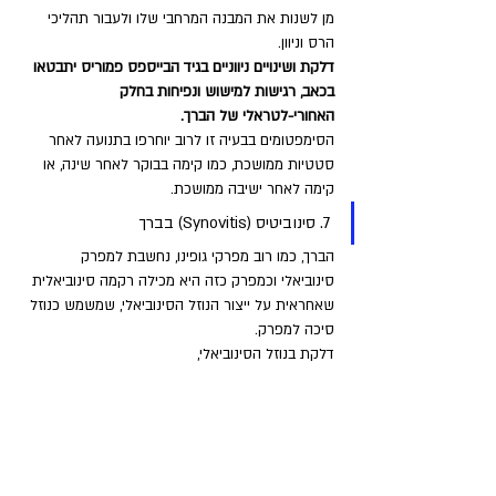
מן לשנות את המבנה המרחבי שלו ולעבור תהליכי 
הרס וניוון. 
דלקת ושינויים ניווניים בגיד הבייספס פמוריס יתבטאו 
בכאב, רגישות למישוש ונפיחות בחלק 
האחורי-לטראלי של הברך.
הסימפטומים בבעיה זו לרוב יוחרפו בתנועה לאחר 
סטטיות ממושכת, כמו קימה בבוקר לאחר שינה, או 
קימה לאחר ישיבה ממושכת.
7. סינוביטיס (Synovitis) בברך
הברך, כמו רוב מפרקי גופינו, נחשבת למפרק 
סינוביאלי וכמפרק כזה היא מכילה רקמה סינוביאלית 
שאחראית על ייצור הנוזל הסינוביאלי, שמשמש כנוזל 
סיכה למפרק. 
דלקת בנוזל הסינוביאלי, 