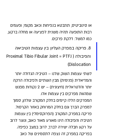
או סינוביטיס, תתבטא בנפיחות וכאב מקומי, ופעמים 
רבות התופעה תהיה משנית לפציעה או מחלה ברקע, 
כמו למשל: דלקת פרקים.
8. פריקה במפרק העליון בין עצמות הטיביאה 
והפיבולה (Proximal Tibio Fibular Joint = PTFJ 
Dislocation)
לשתי עצמות השוק שלנו – הטיביה הגדולה יותר 
והמדיאלית (פנימית) מבין השתיים ולפיבולה הדקה 
יותר והלטראלית (חיצונית) – יש 2 נקודות מפגש 
שמהוות מפרקים בין עצמות אלו. 
המפרקים הללו קיימים בחלק המקורב שלהן, סמוך 
למפרק הברך וגם בחלק המרוחק באזור הקרסול. 
פריקה במפרק המקורב (הפרוקסימלי) בין עצמות 
הטיביה והפיבולה הינו מאורע מאוד כאוב, ונוצר לרוב 
על רקע חבלה ישירה לברך, לרוב במצב כפיפה. 
בפריקה במפרק זה נצפה לתסמינים של כאב 