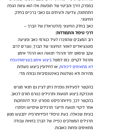
במפרק הירך והביטוי של תופעות אלו הוא עיוות הגפה 
התחתונה, צליעה ולעיתים גם כאבי ברכיים בחלק 
החיצוני.
כאב בחלק החיצוני (הלטראלי) של הברך – 
דרכי טיפול והתמודדות: 
רוב המצבים שהוזכרו לעיל כגורמי כאב ופציעה 
פוטנציאליים לאזור החיצוני של הברך, נוצרים לרוב 
עקב שימוש יתר והרגלי תנועה ו/או הרגלי אימון 
ותרגול לקויים. כמו למשל 
ביצוע אימון בעצימות/נפח 
לא מתאימים ליכולות
, או לחילופין ביצוע פעולות 
מהירות ולא נשלטות באינטנסיביות גבוהה מדי.
בהקשר לפעילות גופנית ניתן לציין גם תנאי מגרש 
וטכניקת ביצוע תנועות ותרגילים כגורם תורם לכאב. 
בהקשר לכך, פיזיותרפיסט ספורט יכול להתחקות 
אחר ליקויי תנועה ולייצר תרגילים שיסייעו ויפתרו 
בעיות שכאלה. בעת טיפולי הפיזיותרפיה יתבצעו מגוון 
תרגילים המשלבים כפייה של הברך בזוויות עבודה 
מתאימים ופחות כאובות. 