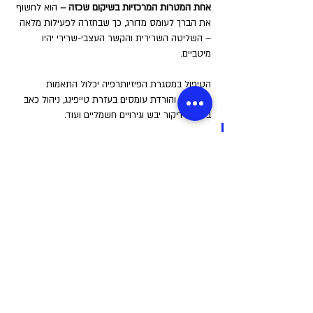
אחת המטרות המרכזיות בשיקום שכזה – 
הוא לחשוף 
את הברך לעומס מדורג, כך שבחזרה לפעילות מלאה 
– השליטה השרירית והקשר העצבי-שרירי יהיו 
מיטביים.
הטיפול במסגרת הפיזיותרפיה יכלול התאמות 
מפרקיות והורדת עומסים בעזרת טייפינג, ניהול כאב 
בעזרת דיקור יבש וגירויים חשמליים ועוד.
לסיכום או מסקנות לקחת הביתה: 
פציעות ברך יכולות לתקוף את כולנו והן יותר 
שכיחות בקרב אנשים העוסקים באופן תדיר 
בתנועה ועומסים על מפרק הברך. חשוב לבצע 
בדיקה מקיפה על מצב הברך בעזרת אורתופד 
או פיזיותרפיסט.
אם אתם עוסקים בריצה, וסובלים מכאב לטראלי 
בברך – חשוב לזכור שהחזרה לריצה חייבת 
להתבצע בצורה מדורגת מבחינת הנפח 
(קילומטראז') ועצימות (מהירות בעיקר) הריצה, 
במקביל למעבר ממשטח קשיח למשטח יותר רך 