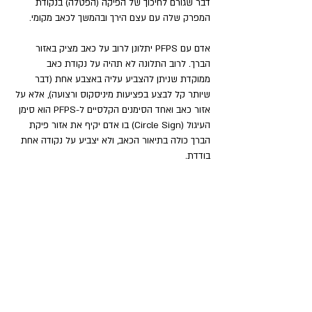
דבר שגורם לחיכוך של הפיקה (הפטלה) בנקודת 
המפרק שלה עם עצם הירך ובהמשך לכאב מקומי.
אדם עם PFPS יתלונן לרוב על כאב מציק באזור 
הברך. לרוב התלונה לא תהיה על נקודת כאב 
ממוקדת שניתן להצביע עליה באצבע אחת (דבר 
שיותר קל לבצע בפציעות מיניסקוס ורצועה), אלא על 
אזור כאב ואחד הסימנים הקלסיים ל-PFPS הוא סימן 
העיגול (Circle Sign) בו אדם יקיף את אזור פיקת 
הברך כולה בתיאור הכאב, ולא יצביע על נקודה אחת 
בודדת.