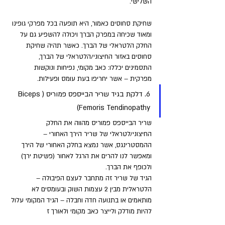
השלישי. 
שחיקת סחוסים כאמור, היא תופעה בכל מפרקי גופינו 
ומאוד שכיחה במפרק הברך ויכולה להשפיע גם על 
החלק הלטראלי של הברך. כאשר תהיה שחיקת 
סחוסים באזור החיצוני/הלטראלי של הברך, 
התסמינים יכללו: כאב מקומי, נפיחות ונוקשות 
מפרקית – אשר יחריפו בעת עומס ופעילות.
6. דלקת בגיד שריר הבייספס פמוריס (Biceps 
Femoris Tendinopathy)
שריר הבייספס פמוריס מהווה את החלק 
החיצוני/לטראלי של שריר הירך האחורי – 
ההמסטרינגס, אשר נמצא בחלק האחורי של הירך 
ומאפשר לנו להרים את הרגל לאחור (פשיטת ירך) 
ולכופף את הברך. 
הגיד של שריר זה מתחבר לעצם הפיבולה – 
הלטראלית מבין 2 עצמות השוק ובעומסים לא 
מותאמים או בתנועה חדה וחבלה – הגיד המקומי עלול 
להיות מודלק ולייצר כאב מקומי ולאורך ז