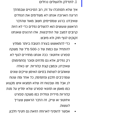
1. לתדלק ולהשלים נוזלים 
איך שלא תסתכלו על זה, רוב הסיכויים שבמהלך 
הריצה הארוכה אנחנו לא משלימים את הנוזלים 
שאיבדנו. ברגע שמסיימים, חשוב מאוד שהדבר 
הראשון שעושים הוא להשלים נוזלים כדי לא היות 
קרובים למצב של התייבשות. אלו הרגעים שאנחנו 
זקוקים לגוף חזק ולא מיובש. 
כדי להתאושש בצורה הטובה ביותר מומלץ 
להתחיל עם כמות של כ-500 מ"ל של משקה 
ספורט איזוטוני. ככה אנחנו מחזירים לגוף לא 
רק נוזלים, אלא גם מלחים וסוכר (פחמימות) 
שאיבדנו, וכמובן קצת קלוריות. יש כאלה 
שאוהבים לשתות בסיום האימון שייקים שונים 
שמרכיבים חלבון ופחמימה, כל אחד ומה שנוח 
לו, אבל מה שבטוח זה שלא תמצאו איש מקצוע 
כמו מאמן או תזונאי ספורט שלא ימליץ על מנת 
קלוריות מיידית ונוזלית כמו משקה ספורט 
איזוטוני או שייק. זה הדבר הראשון שצריך 
לעשות. 
אפשר להוסיף לארוחה הזאת גם חטיף חלבון.