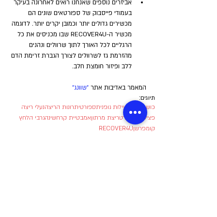
אביזרים נוספים שאנחנו רואים לאחרונה בעיקר 
בעמודי פייסבוק של ספורטאים שונים הם 
מכשירים גדולים יותר וכמובן יקרים יותר. לדוגמה 
מכשיר ה-RECOVER4U שבו מכניסים את כל 
הרגליים לכל האורך לתוך שרוולים ונהנים 
מהזרמת גז לשרוולים לצורך הגברת זרימת הדם 
ללב ופיזור חומצת חלב.
המאמר באדיבות אתר 
"שוונג"
תיוגים:
כושר גופני
פעילות גופנית
ספורט
יתרונות הריצה
נעלי ריצה
פציעות ספורט
ריצת מרתון
אמבטיית קרח
שינה
גרבי הלחץ
קומפרשן
RECOVER4U
ספורט וכושר גופני
הצג הכול