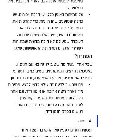
שאפשר לעשות את זה גם לאחר מכן בבית מול 
הטלוויזיה. 
על מתיחות באופן כללי יש הרבה ויכוחים. יש 
כאלה שטוענים שהן חיוניות כדי להרפות את 
הגוף על ידי שיפור הגמישות שלו לקראת 
האימונים הבאים, ויש כאלה שמצביעים על 
העובדה שמעולם לא הוכח מדעית שמתיחות 
לשרירי הרגליים תורמות להתאוששות שלנו. 
הפתרון? 
שכל אחד יעשה מה שטוב לו, זה בא עם הניסיון. 
באסכולת הרצים המתמתחים שמים כמובן דגש על 
שרירי האמסטרינג, ארבע ראשי, עכוז, וגם גב תחתון. 
מה שחשוב לדעת זה שלא כדאי לבצע מתיחות 
מיד לאחר ריצה ארוכה או אימון חזק, וגם אחרי 
הליכה ועוד מנוחה של מספר דקות צריך 
לעשות את זה בעדינות, כי השרירים מאוד 
רגישים בפרק הזמן הזה.
4. שינה 
ועכשיו חוזרים לעניין של ההקרבה. מצד אחד 
מתעוררים מוקדם כדי להספיק להתאמן, מצד שני 