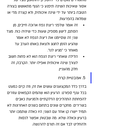
אסור שאיכות השינה תיפגע כי הגוף מתאושש בצורה 
הטובה ביותר על ידי שינה איכותית, ולא קצרה מדי או 
שמלווה בהפרעות.
זה אומר שלפני ריצת נפח ארוכה חייבים, מן 
הסתם, לישון מספיק שעות כדי שיהיה כוח. מצד 
שני, זה שסיימנו את ריצת הנפח לא אומר 
שהגיע הזמן לחגוג ולצאת באותו הערב עד 
מאוחר כי "מגיע לנו". 
הלילה שאחרי ריצת הנפח הוא לא פחות חשוב 
לצורך שינה איכותית ואפילו יותר. הקרבה, זה 
חלק מהעניין.
5. אמבטיית קרח 
בדרך כלל המקצוענים עושים את זה, וזה קיים כמעט 
בכל ענף ספורט. הרעיון הוא שהמים הקפואים עוזרים 
להפחתת התהליכים הדלקתיים ולמניעת כאבים 
בשרירים. מחקרים שונים בתחום בשנים האחרונות לא 
תמיד יישרו קו אחד עם השני, היו כאלה שתמכו יותר 
ברעיון וכאלה שלא. מה שבטוח, אפשר לנסות 
ולהחליט לבד אם זה תורם להרגשה.