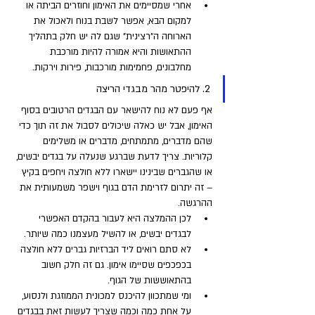
אחרי שמסיימים את האימון וחוזרים הביתה או 
למקום הבא, אפשר לשבת בנוח ולאכול את 
הארוחה ה"רצינית" שגם לה יש חלק בתהליך 
ההתאושות והיא אמורה להיות מורכבת 
מחלבונים, פחמימות מורכבות, פירות וירקות.
2. להיפטר מהר מבגדי הריצה 
אף פעם לא נוח להישאר עם הבגדים הרטובים בסוף 
האימון, אבל יש כאלה שיכולים לסבול את זה תוך כדי 
שהם מדברים, מתמתחים, מדברים או משלימים 
קלוריות. צריך לדעת שברגע שנעלה על בגדים יבשים, 
או שהגברים שבינינו יישארו ללא חולצה ויחפים בקיץ 
– זה יתרום לזרימת הדם בגוף וישפר משמעותית את 
ההרגשה. 
לכן ההמלצה היא לעבור בהקדם האפשרי 
לבגדים יבשים, או להשיל מעצמנו כמה שיותר. 
לא סתם רואים ליד הברזיות גברים ללא חולצה 
בכפכפים שסיימו אימון. גם זה חלק חשוב 
בהתאוששות של הגוף. 
ומי שמתכוון להיכנס למכונית הממוזגת ולנסוע, 
על אחת כמה וכמה שצריך לעשות זאת בבגדים 