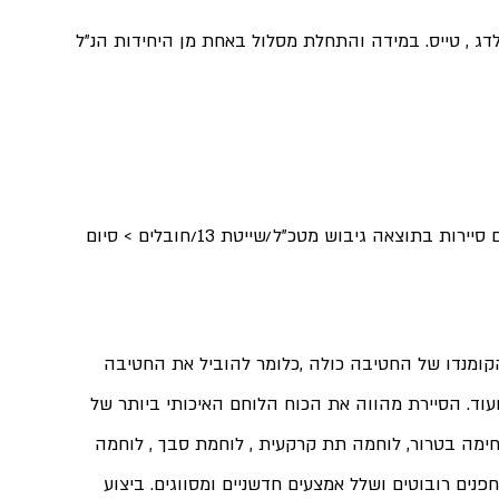
יחידה מובחרת : סיירת מטכ"ל , שייטת 13 , שלדג , טייס. במידה והתחלת מסלול באחת מן היחידות הנ"ל 
צו 1 בתוצאות הנ"ל > סיום גיבוש צנחנים וקבלה או יום סיירות בתוצאה גיבוש מטכ"ל/שייטת 13/חובלים > סיום 
הקומנדו של החטיבה כולה ,כלומר להוביל את החטיבה 
עוד. הסיירת מהווה את הכוח הלוחם האיכותי ביותר של 
חימה בטרור, לוחמה תת קרקעית , לוחמת סבך , לוחמה 
חפנים רובוטים ושלל אמצעים חדשניים ומסווגים. ביצוע 