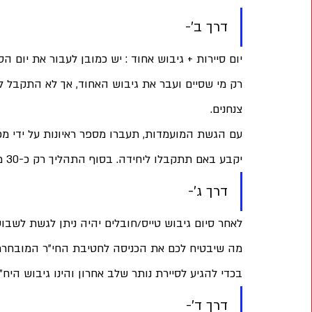
דרך ב'- 
יום סיירות + גיבוש אחוד : יש כמובן לעבור את יום הסיירות ואת 5 ימי הגיבוש 
רק מי שסיים ועבר את גיבוש האחוד, אך לא התקבל ל
צנחנים. 
עם הגשת המועמדות, תעברו מספר ראיונות על ידי מפק
יקבע באם תתקבלו ליחידה. בסוף התהליך רק כ-30 מלשבים יתקבלו לסיירת צנחנים.
דרך ג'- 
לאחר סיום גיבוש טייס/חובלים יהיה ניתן לגשת לשבוע
מה שיבטיח לכם את הכניסה לחטיבת החי"ר המובחרת אך ל
בכדי להגיע לסיירת נותר שלב אחרון והינו גיבוש היח"ט
דרך ד'- 