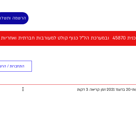
הרשמה ותשלו
 למעורבות חברתית ואחריות אישית
ת המסלול
ספורט וכושר גופני
התחברות / הרש
תי
20 בדצמ׳ 2021
זמן קריאה 3 דקות