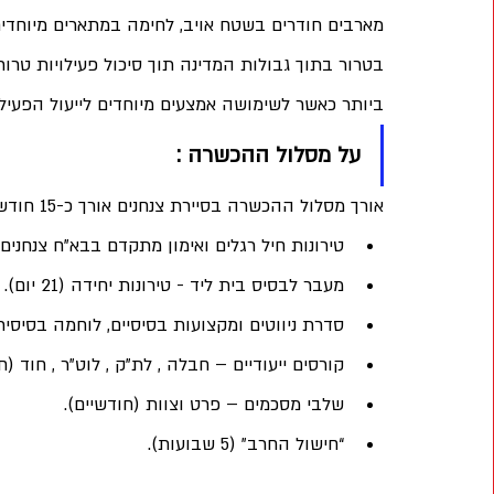
מארבים חודרים בשטח אויב, לחימה במתארים מיוחדים,
בטרור בתוך גבולות המדינה תוך סיכול פעילויות טרו
ביותר כאשר לשימושה אמצעים מיוחדים לייעול הפעיל
על מסלול ההכשרה :
אורך מסלול ההכשרה בסיירת צנחנים אורך כ-15 חודשים בממוצע וכולל :
טירונות חיל רגלים ואימון מתקדם בבא”ח צנחנים + קורס
מעבר לבסיס בית ליד - טירונות יחידה (21 יום).
סדרת ניווטים ומקצועות בסיסיים, לוחמה בסיסית ויעודי
קורסים ייעודיים – חבלה , לת"ק , לוט"ר , חוד (ח
שלבי מסכמים – פרט וצוות (חודשיים).
“חישול החרב” (5 שבועות).