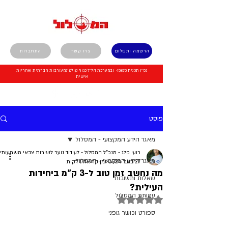
הרשמה ותשלום
צרו קשר
התחברות
גפ"ן תכנית 45870 ובמערכת הל"ל כגוף קולט למעורבות חברתית ואחריות
אישית
פוסט
מאגר הידע המקצועי - המסלול
רועי פלג - מנכ"ל המסלול - לעידוד נוער לשירות צבאי משמעותי
מאגר הידע המקצועי - המסלול
27 בנוב׳ 2024
זמן קריאה 1 דקות
מה נחשב זמן טוב ל-3 ק"מ ביחידות
שאלות ותשובות
העילית?
עמותת המסלול
דירוג של NaN מתוך 5 כוכבים
ספורט וכושר גופני