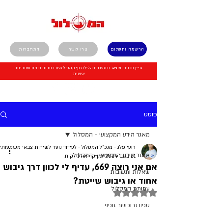
הרשמה ותשלום
צרו קשר
התחברות
גפ"ן תכנית 45870 ובמערכת הל"ל כגוף קולט למעורבות חברתית ואחריות
אישית
פוסט
מאגר הידע המקצועי - המסלול
רועי פלג - מנכ"ל המסלול - לעידוד נוער לשירות צבאי משמעותי
מאגר הידע המקצועי - המסלול
21 בנוב׳ 2024
זמן קריאה 1 דקות
אם אני רוצה 669, עדיף לי לכוון דרך גיבוש
שאלות ותשובות
אחוד או גיבוש שייטת?
עמותת המסלול
דירוג של NaN מתוך 5 כוכבים
ספורט וכושר גופני