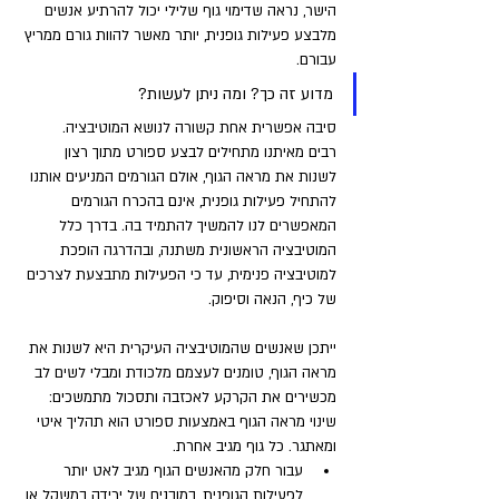
הישר, נראה שדימוי גוף שלילי יכול להרתיע אנשים 
מלבצע פעילות גופנית, יותר מאשר להוות גורם ממריץ 
עבורם.
מדוע זה כך? ומה ניתן לעשות?
סיבה אפשרית אחת קשורה לנושא המוטיבציה. 
רבים מאיתנו מתחילים לבצע ספורט מתוך רצון 
לשנות את מראה הגוף, אולם הגורמים המניעים אותנו 
להתחיל פעילות גופנית, אינם בהכרח הגורמים 
המאפשרים לנו להמשיך להתמיד בה. בדרך כלל 
המוטיבציה הראשונית משתנה, ובהדרגה הופכת 
למוטיבציה פנימית, עד כי הפעילות מתבצעת לצרכים 
של כיף, הנאה וסיפוק. 
ייתכן שאנשים שהמוטיבציה העיקרית היא לשנות את 
מראה הגוף, טומנים לעצמם מלכודת ומבלי לשים לב 
מכשירים את הקרקע לאכזבה ותסכול מתמשכים: 
שינוי מראה הגוף באמצעות ספורט הוא תהליך איטי 
ומאתגר. כל גוף מגיב אחרת. 
עבור חלק מהאנשים הגוף מגיב לאט יותר 
לפעילות הגופנית, במובנים של ירידה במשקל או 