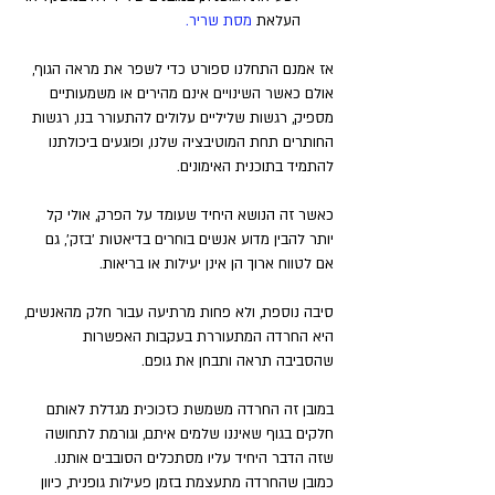
העלאת 
מסת שריר. 
אז אמנם התחלנו ספורט כדי לשפר את מראה הגוף, 
אולם כאשר השינויים אינם מהירים או משמעותיים 
מספיק, רגשות שליליים עלולים להתעורר בנו, רגשות 
החותרים תחת המוטיבציה שלנו, ופוגעים ביכולתנו 
להתמיד בתוכנית האימונים.
כאשר זה הנושא היחיד שעומד על הפרק, אולי קל 
יותר להבין מדוע אנשים בוחרים בדיאטות 'בזק', גם 
אם לטווח ארוך הן אינן יעילות או בריאות.
סיבה נוספת, ולא פחות מרתיעה עבור חלק מהאנשים, 
היא החרדה המתעוררת בעקבות האפשרות 
שהסביבה תראה ותבחן את גופם. 
במובן זה החרדה משמשת כזכוכית מגדלת לאותם 
חלקים בגוף שאיננו שלמים איתם, וגורמת לתחושה 
שזה הדבר היחיד עליו מסתכלים הסובבים אותנו. 
כמובן שהחרדה מתעצמת בזמן פעילות גופנית, כיוון 