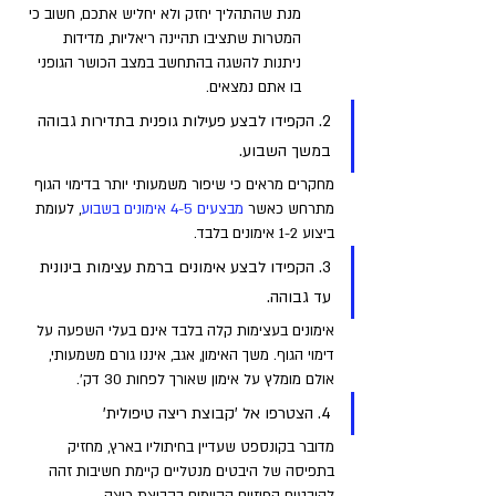
מנת שהתהליך יחזק ולא יחליש אתכם, חשוב כי 
המטרות שתציבו תהיינה ריאליות, מדידות 
ניתנות להשגה בהתחשב במצב הכושר הגופני 
בו אתם נמצאים.
2. הקפידו לבצע פעילות גופנית בתדירות גבוהה 
במשך השבוע.
מחקרים מראים כי שיפור משמעותי יותר בדימוי הגוף 
מתרחש כאשר 
מבצעים 4-5 אימונים בשבוע
, לעומת 
ביצוע 1-2 אימונים בלבד.
3. הקפידו לבצע אימונים ברמת עצימות בינונית 
עד גבוהה. 
אימונים בעצימות קלה בלבד אינם בעלי השפעה על 
דימוי הגוף. משך האימון, אגב, איננו גורם משמעותי, 
אולם מומלץ על אימון שאורך לפחות 30 דק'.
4. הצטרפו אל 'קבוצת ריצה טיפולית'
מדובר בקונספט שעדיין בחיתוליו בארץ, מחזיק 
בתפיסה של היבטים מנטליים קיימת חשיבות זהה 