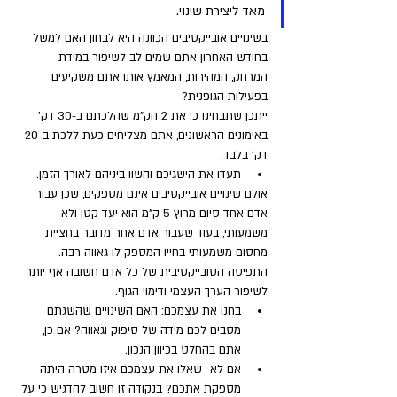
מאד ליצירת שינוי. 
בשינויים אובייקטיבים הכוונה היא לבחון האם למשל 
בחודש האחרון אתם שמים לב לשיפור במידת 
המרחק, המהירות, המאמץ אותו אתם משקיעים 
בפעילות הגופנית? 
ייתכן שתבחינו כי את 2 הק"מ שהלכתם ב-30 דק' 
באימונים הראשונים, אתם מצליחים כעת ללכת ב-20 
דק' בלבד. 
תעדו את הישגיכם והשוו ביניהם לאורך הזמן.
אולם שינויים אובייקטיבים אינם מספקים, שכן עבור 
אדם אחד סיום מרוץ 5 ק"מ הוא יעד קטן ולא 
משמעותי, בעוד שעבור אדם אחר מדובר בחציית 
מחסום משמעותי בחייו המספק לו גאווה רבה. 
התפיסה הסובייקטיבית של כל אדם חשובה אף יותר 
לשיפור הערך העצמי ודימוי הגוף. 
בחנו את עצמכם: האם השינויים שהשגתם 
מסבים לכם מידה של סיפוק וגאווה? אם כן, 
אתם בהחלט בכיוון הנכון. 
אם לא- שאלו את עצמכם איזו מטרה היתה 
מספקת אתכם? בנקודה זו חשוב להדגיש כי על 