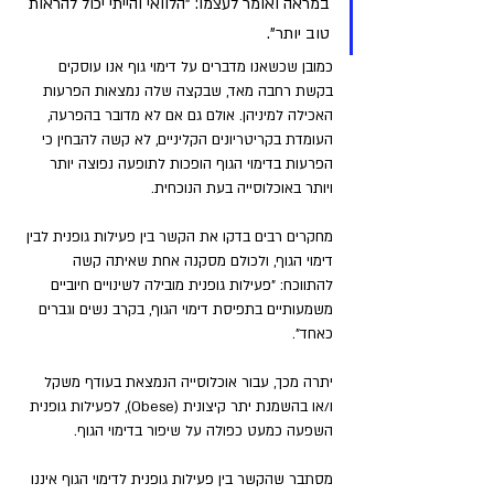
במראה ואומר לעצמו: "הלוואי והייתי יכול להראות 
טוב יותר". 
כמובן שכשאנו מדברים על דימוי גוף אנו עוסקים 
בקשת רחבה מאד, שבקצה שלה נמצאות הפרעות 
האכילה למיניהן. אולם גם אם לא מדובר בהפרעה, 
העומדת בקריטריונים הקליניים, לא קשה להבחין כי 
הפרעות בדימוי הגוף הופכות לתופעה נפוצה יותר 
ויותר באוכלוסייה בעת הנוכחית. 
מחקרים רבים בדקו את הקשר בין פעילות גופנית לבין 
דימוי הגוף, ולכולם מסקנה אחת שאיתה קשה 
להתווכח: "פעילות גופנית מובילה לשינויים חיוביים 
משמעותיים בתפיסת דימוי הגוף, בקרב נשים וגברים 
כאחד". 
יתרה מכך, עבור אוכלוסייה הנמצאת בעודף משקל 
ו/או בהשמנת יתר קיצונית (Obese), לפעילות גופנית 
השפעה כמעט כפולה על שיפור בדימוי הגוף.
מסתבר שהקשר בין פעילות גופנית לדימוי הגוף איננו 