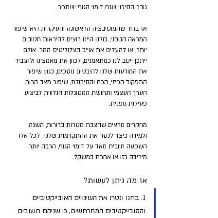
גובר הסיכוי שגם דימוי הגוף ישתפר.
אז ברור שהמוטיבציה הראשונה והעיקרית היא שיפור 
המראה הגופני, כולנו היינו רוצים להיראות חטובים 
יותר, או להעלים את אוייב הצלוליטיס המר. אולם 
ייתכן ייטב לנו כמתאמנים, לכוון את מאמצינו ולהגביר 
את המודעות שלנו להיבטים נוספים, כגון: שיפור 
התפקוד הפיזי, הכח והסיבולת, שיפור מצב הרוח, 
הערך העצמי ותחושת המסוגלות הנלווית לביצוע 
פעילות גופנית. 
מחקרים מראים שהצבת מטרות ברורות, השגה 
ולמידה כיצד לנטר את ההתקדמות שלנו- לכל אלו 
השפעה חיובית מאד על דימוי הגוף, הרבה יותר 
מירידה כזו או אחרת במשקל.
אז מה ניתן לעשות?
1. בחנו ונטרו את השינויים האובייקטיביים 
והסובייקטיבים המתרחשים, כי שניהם חשובים 