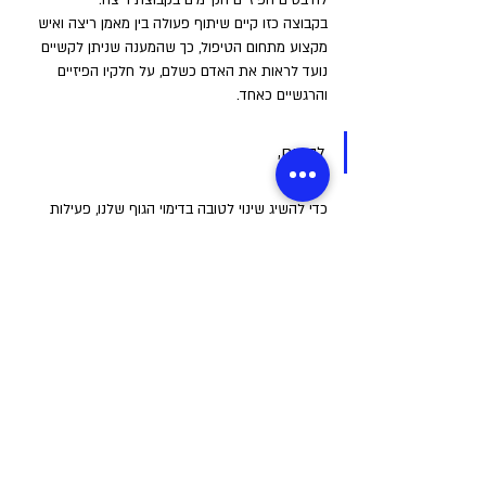
להיבטים הפיזיים הקיימים בקבוצת ריצה. 
בקבוצה כזו קיים שיתוף פעולה בין מאמן ריצה ואיש 
מקצוע מתחום הטיפול, כך שהמענה שניתן לקשיים 
נועד לראות את האדם כשלם, על חלקיו הפיזיים 
והרגשיים כאחד.
לסיכום, 
כדי להשיג שינוי לטובה בדימוי הגוף שלנו, פעילות 
גופנית בהחלט יכולה להיות כלי יעיל. אולם חשוב 
להכיר בכך שלא מדובר בתהליך של 'זבנג וגמרנו', 
ובהתאם, עלינו להתמקד ביצירת שינויים ריאליים, 
ובהסתכלות רחבה יותר על כל העושר הרב שיש 
לפעילות גופנית 
להציע לנו.
באדיבות: 
"שוונג"
ספורט וכושר גופני