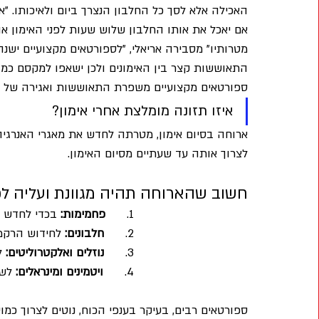
האכילה אלא לסך כל החלבון הנצרך ביום ולאיכותו. "א
אם יאכל את אותו החלבון שלוש שעות לפני האימון או
מטרותיו" מסבירה אריאלי, "לספורטאים מקצועיים ישנה 
התאוששות קצר בין האימונים ולכן ישאפו למקסם כמה
ספורטאים מקצועיים משפרת התאוששות ואגירה של גלי
איזו תזונה מומלצת אחרי אימון?
ארוחה בסיום אימון, מטרתה לחדש את מאגרי האנרגי
לצרוך אותה עד שעתיים מסיום האימון. 
חשוב שהארוחה תהיה מגוונת ועליה לכל
1.     
 פחמימות:
 בכדי לחדש א
2.      
חלבונים:
 לחידוש הרקמו
3.      
נוזלים ואלקטרוליטים:
 ל
4.      
ויטמינים ומינראלים:
 לש
ספורטאים רבים, בעיקר בענפי הכוח, נוטים לצרוך כמו