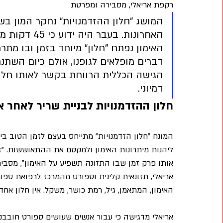
רקפת אריאלי, מסבירה ומפרטת
המושג "חלון ההזדמנויות" נחקר המון בשנ
האחרונות. בעבר היה ידוע כי
האימון נפתח "חלון" מיוחד בזמן ובו מתר
דברים מופלאים לגופנו, אולם כיום השתנ
הגישה הכללית הרווחת בקשר לאותו חלון
דמיוני. 
חלון ההזדמנויות לבניית שריר לאחר א
המונח "חלון הזדמנויות" מתייחס בעצם לזמן הטוב ביו
ליהנות מיתרונות האימון ולמקסם את ההתאוששות. "ז
אותו פרק זמן שבו התזונה תשפיע על האימון", מסבי
אריאלי, תזונאית קלינית וספורט מהמרכז לרפואת ספו
האימון, המתאמן, גיל, רמת כושר, משקל. אין חלון אחד
אריאלי מדגישה כי עבור אנשים שעושים ספורט חובבנ