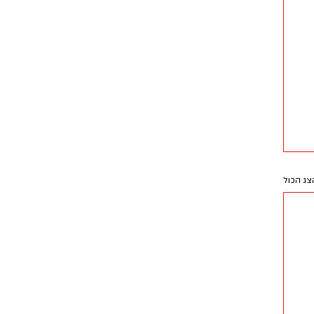
צג הכול