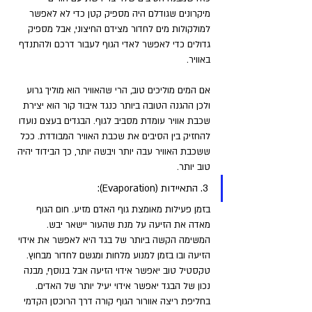
מיקרונים שגודלם היה מספיק קטן כדי לא לאפשר 
למולקולות מים לחדור מצידם החיצוני, אבל מספיק 
גדולים כדי לאפשר לאדי הגוף לעבור דרכם ולהתנדף 
באוויר.
אם המים מוליכים טוב, הרי שהאוויר הוא מוליך גרוע 
ולכן ההגנה הטובה ביותר כנגד איבוד קור הוא יצירת 
שכבת אוויר עומדת מסביב לגוף. הבגדים בעצם נועדו 
להחזיק בין הסיבים את שכבת האוויר המבודדת. ככל 
ששכבת האוויר עבה יותר ויבשה יותר, כך הבידוד יהיה 
טוב יותר.
3. התאיידות (Evaporation): 
בזמן פעילות מאומצת גוף האדם מזיע. חום הגוף 
מאדה את הזיעה על מנת שהעור יישאר יבש. 
המשימה הקשה ביותר של בגד היא לאפשר את אידוי 
הזיעה ובו בזמן למנוע מלחות ומגשם לחדור מבחוץ. 
טקסטיל טוב יאפשר אידוי הזיעה אבל בנוסף, מבנה 
נכון של הבגד יאפשר אידוי יעיל יותר של האדים. 
בחליפת ריצה אוורור הגוף קורה דרך הרוכסן הקדמי 