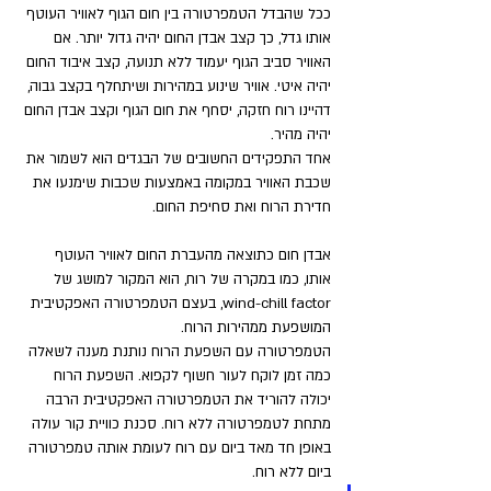
ככל שהבדל הטמפרטורה בין חום הגוף לאוויר העוטף 
אותו גדל, כך קצב אבדן החום יהיה גדול יותר. אם 
האוויר סביב הגוף יעמוד ללא תנועה, קצב איבוד החום 
יהיה איטי. אוויר שינוע במהירות ושיתחלף בקצב גבוה, 
דהיינו רוח חזקה, יסחף את חום הגוף וקצב אבדן החום 
יהיה מהיר.
אחד התפקידים החשובים של הבגדים הוא לשמור את 
שכבת האוויר במקומה באמצעות שכבות שימנעו את 
חדירת הרוח ואת סחיפת החום.
אבדן חום כתוצאה מהעברת החום לאוויר העוטף 
אותו, כמו במקרה של רוח, הוא המקור למושג של 
wind-chill factor, בעצם הטמפרטורה האפקטיבית 
המושפעת ממהירות הרוח. 
הטמפרטורה עם השפעת הרוח נותנת מענה לשאלה 
כמה זמן לוקח לעור חשוף לקפוא. השפעת הרוח 
יכולה להוריד את הטמפרטורה האפקטיבית הרבה 
מתחת לטמפרטורה ללא רוח. סכנת כוויית קור עולה 
באופן חד מאד ביום עם רוח לעומת אותה טמפרטורה 
ביום ללא רוח.