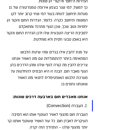
הגדרות ה"חום" וה"קור" הן שונות. 
כך למשל, למי שגר בצפון אירופה טמפרטורה של 11 
מעלות תיחשב לנוחה בעוד למי שחי קרוב יותר לקו 
המשווה תיחשב כקרה. כלומר, הגדרות החום והקור הן 
יחסיות וטוב שכך, שכן הגוף מתרגל ומתאקלם 
לסביבת הריצה הטבעית שלו ולכן הגדרת החום והקור 
היא באופן טבעי חסית ולא מוחלטת.
על מנת להבין אילו בגדים ומהי שיטת הלבוש 
המתאימה ביותר להתמודדות עם מזג האוויר אנחנו 
צריכים להבין מה קורה לגוף שלנו ומהן הדרכים בהן 
הגוף מאבד חום. הבנה זו היא הבסיס להחלטות על 
מערכת הלבוש האופטימלית לתנאי מזג האוויר 
שאנחנו נתונים בו.
אנחנו מאבדים חום בארבעה דרכים שונות:
1. העברה (Convection): 
העברת חום מהגוף לאוויר העוטף אותו הוא הסיבה 
העיקרית לאבדן חום. כל עוד האוויר שעוטף אותנו קר 
יותר מהגוף שלנו – התהליך הזה יקרה. 