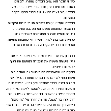
פירוש הדבר הוא שאם הבגדים שאנחנו לובשים 
רטובים וספוגים במים, חום הגוף בצידו הפנימי של 
הבגד יעבור לצידו החיצוני של הבגד והגוף יתקרר 
במהירות. 
הבגדים שעלינו נעשים רטובים משתי סיבות עיקריות. 
הראשונה כתוצאה מגשם, ואז השכבה החיצונית 
נרטבת והמים נספגים ומחלחלים לשכבות לבוש 
פנימיות הקרובות לגוף. השנייה היא כתוצאה מהזעה, 
ואז שכבת הבגדים הקרובה לעור נרטבת ראשונה.
הפתרון למניעת חדירת גשם הוא פשוט. כל יריעת 
ניילון אטומה תעשה את העבודה ותאטום את הגוף 
לרטיבות חיצונית. 
הבעיה היא שהאטימה הזו פירושה גם שאדים חום 
וזיעת הגוף לא יתנדפו והבגדים שמתחת לניילון יהיו 
ספוגים במים. הבגד "החכם" יודע למנוע חדירת גשם 
ורטיבות מצידו האחד, אבל לאפשר לזיעה ולאדי החום 
שהגוף מייצר להתאדות. בד המאפשר לאדים לעבור 
דרכו קרוי בד "נושם". פריצת הדרך של "גור-טקס" 
הייתה בכך שהוא היה הראשון להנדס את הבגד באופן 
כזה שמבנה הסיבים שלו יצר רשת עם חורים 