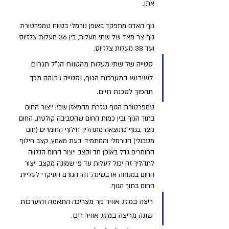
אתו. 
גוף האדם מתפקד באופן נורמלי בטווח טמפרטורת 
גוף צר מאד של שתי מעלות, בין 36 מעלות צלזיוס 
ועד 38 מעלות צלזיוס. 
סטייה של שתי מעלות מהטווח הנ"ל תגרום 
לשיבוש במערכות הגוף, וסטייה גבוהה מכך 
תהפוך לסכנת חיים.
טמפרטורת הגוף נגזרת מהמאזן שבין ייצור החום 
בתוך הגוף ובין כמות החום שהסביבה קולטת. החום 
נוצר בגוף כתוצאה מתהליך חילוף החומרים (חום 
מטבולי) הנורמלי והמתמיד. בעת מאמץ, קצב חילוף 
החומרים גדל באופן חד וקצב ייצור החום הנלווה 
לתהליך זה יכול לעלות עד פי שמונה מקצב ייצור 
החום במנוחה או בשינה. זהו הגורם העיקרי לעליית 
החום בתוך הגוף.
ריצה במזג אוויר קר מצריכה התאמה והיערכות 
שונה מריצה במזג אוויר חם. 