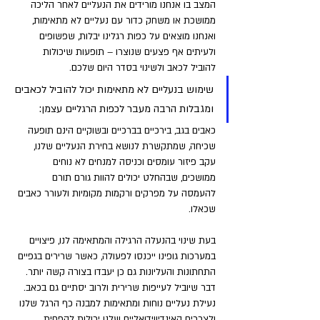
המצב בו אנחנו מורידים את הנעליים לאחר הליכה 
ממושכת או משחק כדור עם נעליים לא מתאימות, 
ואנחנו מוצאים על כפות רגלינו יבלות, שפשופים 
ולעיתים אף פצעים שנוצרו – תופעות שיכולות 
להוביל לכאב ולשינוי בסדר היום שלכם.
שימוש בנעליים לא מתאימות יכול להוביל לכאבים 
ומגבלות הרבה מעבר לכפות הרגליים עצמן: 
כאבים בגב, בירכיים בברכיים ובשוקיים הינם תופעה 
שכיחה, שמתקשרת לנושא בחירת הנעליים שלנו, 
עקב פיזור עומסים וכניסה למנחים לא נוחים 
ממושכים, שבהחלט יכולים להוות גורם תורם 
להעמסה על מפרקים ורקמות מקומיות ולעורר כאבים 
שכאלו.
בעת שינוי בהנעלה הרגילה והמתאימה לנו, פיצויים 
במערכות גופינו ייכנסו לפעולה, כאשר שרירים בגפיים 
התחתונות והעליונות גם כן יעבדו בצורה קשה יותר. 
דבר שיוביל לעייפות שרירית ולרוב יסתיים גם בכאב. 
נעילת נעליים נוחות ומתאימות למבנה כף הרגל שלנו 
ולצרכים האינדיווידואליים שלנו יכולות להפחית 