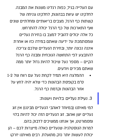
עם העלייה בגיל, כפות רגלינו משנות את המבנה. 
לחלקינו יש עיוות בבהונות, לחלקינו צניחה של 
קשתות כף הרגל, מצבים בריאותיים ומחלתיים שונים 
ואף התארכות של כף הרגל יכולה להתרחש. 
כל אלה יכולים להוביל למצב בו בחירת נעליים 
שמסתמכת על ידיעה שאתם במידה כזו או אחרת 
איננה נכונה יותר, ובחירת הנעליים שלכם צריכה 
להתבצע לפי התחושה הנוכחית ומבנה כף הרגל 
הקיים – מספר נעל שיכול להיות גדול יותר ממה 
שאתם מכירים ויודעים. 
ההמלצה היא תמיד לקחת נעל עם רווח של 1-2 
ס"מ בקופסת הבהונות כדי שלא יהיה לחץ על 
אזור הבהונות וקדמת כף הרגל.
3. נעילת נעליים בלויות וישנות: 
למי מאיתנו (במיוחד לאוהבי הנעליים מביננו) אין זוג 
נעליים ישן ואהוב. זוג הנעליים הזה יכול להיות בלוי 
ומסמורטט, אך אנחנו ממשיכים לדבוק בהם. 
למרות הנוסטלגיה שנעליים כאלה מייצרות לכם – הן 
יכולת לעשות יותר נזק מתועלת. רבים מאיתנו יזרקו 