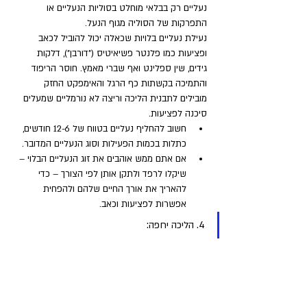
נעליים רק בבלאי מוחלט בסוליות הנעליים או 
התפרקות של הסוליה מגוף הנעל. 
נעילת נעליים בלויות שכאלה יכול להוביל לכאב 
ופציעות כמו פלנטר פשיאיטיס ("דורבן"), דלקות 
גידים, שין ספלינט ואף שברי מאמץ. חוסר הריפוד 
והתמיכה בקשתות כף הרגל והאימפקט החזק 
מובילים לתבנית הליכה וריצה לא נורמליים שמעלים 
סיכנה לפציעות.
חשוב להחליף נעליים בטווח של 12-6 חודשים, 
כתלות בכמות הפעילות וסוג הנעליים המדובר. 
אם אתם ממש אוהבים את זוג הנעליים הבלוי – 
שיקלו לרפד ולתקן אותן לפי הצורך – כדי 
להאריך את אורך החיים שלהם ולהפחית 
אפשרות לפציעות וכאב.
4. הליכה יחפה: 