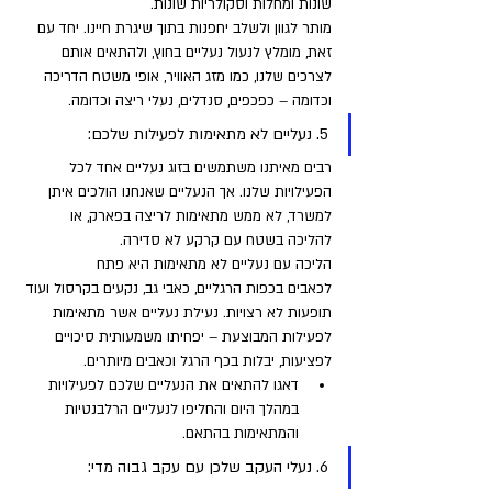
שונות ומחלות וסקולריות שונות. 
מותר לגוון ולשלב יחפנות בתוך שיגרת חיינו. יחד עם 
זאת, מומלץ לנעול נעליים בחוץ, ולהתאים אותם 
לצרכים שלנו, כמו מזג האוויר, אופי משטח הדריכה 
וכדומה – כפכפים, סנדלים, נעלי ריצה וכדומה.
5. נעליים לא מתאימות לפעילות שלכם: 
רבים מאיתנו משתמשים בזוג נעליים אחד לכל 
הפעילויות שלנו. אך הנעליים שאנחנו הולכים איתן 
למשרד, לא ממש מתאימות לריצה בפארק, או 
להליכה בשטח עם קרקע לא סדירה. 
הליכה עם נעליים לא מתאימות היא פתח 
לכאבים בכפות הרגליים, כאבי גב, נקעים בקרסול ועוד 
תופעות לא רצויות. נעילת נעליים אשר מתאימות 
לפעילות המבוצעת – יפחיתו משמעותית סיכויים 
לפציעות, יבלות בכף הרגל וכאבים מיותרים.
דאגו להתאים את הנעליים שלכם לפעילויות 
במהלך היום והחליפו לנעליים הרלבנטיות 
והמתאימות בהתאם.
6. נעלי העקב שלכן עם עקב גבוה מדי: 