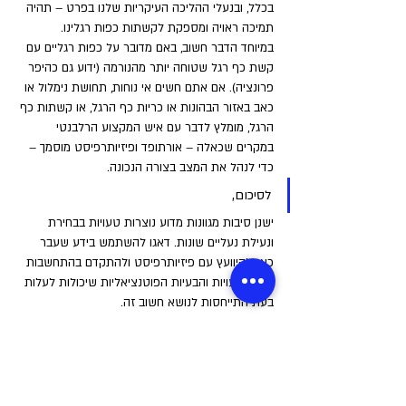
בכלל, ובנעלי ההליכה העיקריות שלנו בפרט – תהיה 
תמיכה ראויה ומספקת לקשתות כפות רגלינו. 
במיוחד הדבר חשוב, באם מדובר על כפות רגליים עם 
קשת כף רגל שטוחה יותר מהנורמה (ידוע גם כהיפר 
פרונציה). אם אתם חשים אי נוחות, תחושת נימלול או 
כאב באזור הבהונות או כריות כף הרגל, או קשתות כף 
הרגל, מומלץ לדבר עם איש המקצוע הרלבנטי 
במקרים שכאלה – אורתופד ופיזיותרפיסט מוסמך – 
כדי לנהל את המצב בצורה הנכונה.
לסיכום, 
ישנן סיבות מגוונות מדוע נוצרות טעויות בבחירת 
ונעילת נעליים שונות. דאגו להשתמש בידע שעבר 
כאן, להיוועץ עם פיזיותרפיסט ולהתקדם בהתחשבות 
בכל הטעויות והבעיות הפוטנציאליות שיכולות לעלות 
בעת התייחסות לנושא חשוב זה.
באדיבות: 
"שוונג"
ספורט וכושר גופני