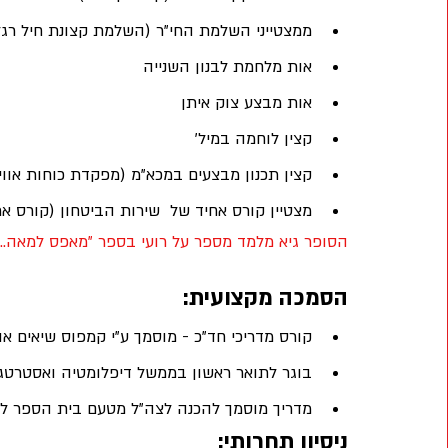
ממצטייני השלמת החי"ר (השלמת קצונת חיל רגל
אות מלחמת לבנון השנייה 
אות מבצע צוק איתן 
קצין לוחמה במיל' 
קצין תכנון מבצעים במכא"מ (מפקדת כוחות אוויר
מצטיין קורס אחיד של  שירות הביטחון (קורס ארזים  
הסופר גיא מלמד מספר על רועי בספר "מאפס למאה...
הסמכה מקצועית:
קורס מדריכי חד"כ - מוסמך ע"י קמפוס שיאים או
בוגר לתואר ראשון בממשל דיפלומטיה ואסטרטג
מדריך מוסמך להכנה לצה"ל מטעם בית הספר לכ
ניסיון תחרותי: