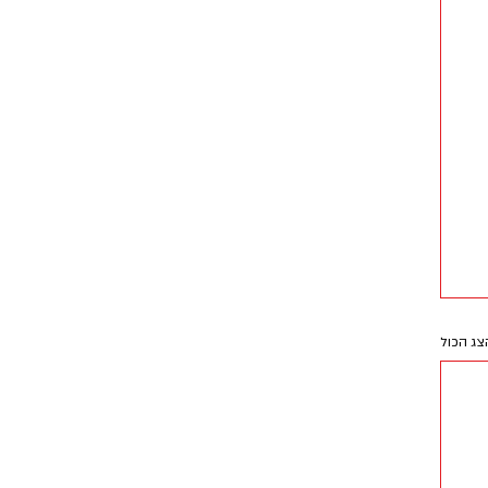
צג הכול