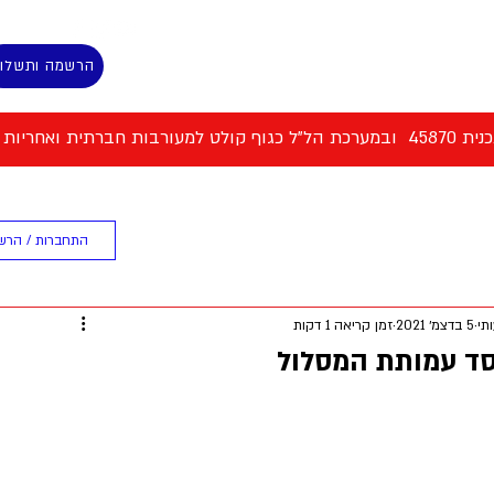
הרשמה ותשלו
 למעורבות חברתית ואחריות אישית
ת המסלול
ספורט וכושר גופני
התחברות / הרש
תי
5 בדצמ׳ 2021
זמן קריאה 1 דקות
יסד עמותת המסלול