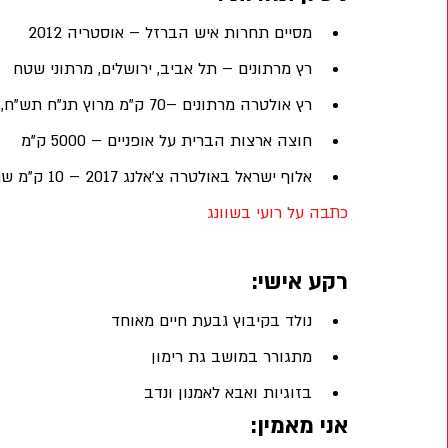
מסיים תחרות איש הברזל – אוסטריה 2012 
רץ מרתונים – תל אביב, ירושלים, מרתוני שטח 
רץ אולטרה מרתונים –70 ק"מ מרוץ תנ"ח תש"ח,  100 ק"מ סובב עמק 2016 
חוצה ארצות הברית על אופניים – 5000 ק"מ 
אלוף ישראל באולטרה צ'אלנג 2017 – 10 ק"מ שחיה, 420 ק"מ אופניים, 84 ק"מ ריצה
כתבה על רועי בשוונג 
רקע אישי:
נולד בקיבוץ גבעת חיים מאוחד  
מתגורר במושב גת רימון 
בזוגיות ואבא לאמנון ונדב
אני מאמין: