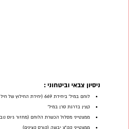
ניסיון צבאי וביטחוני :
לוחם במיל' ביחידת 669 (יחידת החילוץ של חיל האוויר)
קצין בדרגת סרן במיל' 
ממצטייני מסלול הכשרת הלוחם (מחזור גיוס נוב' 2003
ממצטייני קק"צ יבשה (קורס קצינים)