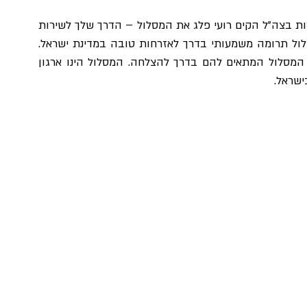
לאחר שירות כלוחם ומפקד באחת מהיחידות המובחרות בצה"ל הקים רועי פלג את המסלול – הדרך שלך לשירות 
משמעותי, מתוך תפיסה כי חובה על כולם לעבור מסלול תרומה משמעותי בדרך לאזרחות טובה במדינת ישראל. 
יחד עם זאת במטרה למצוא עבור כל נער ונערה את המסלול המתאים להם בדרך להצלחה. המסלול הינו ארגון 
שראל.