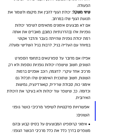
הפעולה.
שיווי משקל:
 יכולת הגוף להבין את מיקומו ולשמור את 
תנועת הגוף שלו במרחב.
אם לא מבצעים אימונים מתאימים לשיפור יכולות 
גופניות אלו (בהדרגתיות כמובן), מאבדים את אותה 
רמת יכולת גופנית שהייתה בעבר והדבר אקוטי 
במיוחד עם העלייה בגיל, לרבות בגיל השלישי ומעלה. 
אפילו אם מדובר על ספורטאים בתחומי הספורט 
השונים, חשוב שישפרו יכולות גופניות נוספות ולא רק 
מרכיב אחד עיקרי. לדוגמה, רוכב אופניים ברמות 
השונות, חשוב שתוכנית האימונים שלו תכלול גם 
אימוני כוח, סבולת שרירית, קואורדינציה, גמישות 
וכדומה. כך, שישפר עוד יכולות ולא בעיקר את היכולת 
האירובית.
אפשרויות פרקטיות לשיפור מרכיבי כושר גופני 
השונים:
• אימוני קרוספיט המבוצעים על בסיס קבוע ובהם 
משפרים בדרך כלל את כלל מרכיבי הכושר הגופני.