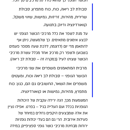
הכושר הגופני כך שהוא כולל 10 מרכיבים סך הכל: 
סבולת לב ריאה, כוח, כוח מתפרץ, סבולת 
שרירית, מהירות, זריזות, גמישות, שיווי משקל, 
קואורדינציה ודיוק בתנועה.
על מנת לשפר את כלל מרכיבי הכושר הגופני יש 
לבצע אימונים מתאימים. כך שלמעשה, ניתן אף 
להתאמן מדי יום (לדוגמה, ללכת שעה מספר פעמים 
בשבוע) ולשפר רק מרכיב אחד מכלל עשרת מרכיבי 
הכושר שצוינו לעיל (במקרה זה – סבולת לב ריאה).
מרבית המתאמנים משפרים את שני מרכיבי 
הכושר הגופני – סבולת לב ריאה וכוח, ומעטים 
משפרים את השאר, החשובים גם הם, כגון: כוח 
מתפרץ, מהירות, גמישות או קואורדינציה. 
המשמעות מכך, הנה ירידה עקבית של היכולות 
הגופניות בכלל ועם העלייה בגיל – בפרט. אפילו נציין 
את אלה שמבצעים היקפים גדולים במיוחד של 
פעילות אירובית. הרי גם הם בעלי יכולות גופניות 
ירודות מבחינת מרכיבי כושר גופני ספציפיים, במידה 