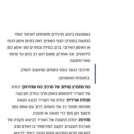
באמצעות ביצוע תרגילים מתאימים לשיפור טווחי 
התנועה במפרקי הגוף השונים. זאת בסיום אימון הכוח 
או האימון האירובי. ברם, במידה ובוחרים סוגי אימון כמו: 
פילאטיס, יוגה ואחרים, מושם דגש רב בהם על שיפור 
טווח התנועה.
מרכיבי כושר גופני נוספים שחשוב לשלב 
בתוכנית האימונים:
כוח מתפרץ (שילוב של מרכיב כוח ומהירות):
 יכולת 
של השריר להתאמץ באופן מרבי בפרק זמן קצר.
סבולת שרירית:
 יכולת של השריר לבצע תנועה 
מסוימת מספר רב של פעמים. לרוב עם עומס נמוך 
ולמשך זמן (תוך כדי תנועה או סטטי).
מהירות:
 יכולת התגובה של השריר לביצוע פקודה של 
מערכת העצבים. הקצב המינימאלי בו האדם מגיב 
להוראה מכיוון המבקש והזמן הקצר ביותר לביצוע 