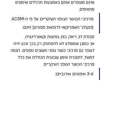
ואינם משפרים אותם באמצעות תרגילים ואימונים 
מתאימים.
מרכיבי הכושר הגופני העיקריים על פי ה-ACSM 
(הקולג' האמריקאי לרפואת ספורט) הינם: 
סבולת לב ריאה, כוח, גמישות וקואורדינציה. 
אך כמובן שמומלץ לא להסתפק רק בכך ונכון יהיה 
לשפר גם מרכיבי כושר גופני חשובים נוספים. דוגמה 
למשל, לתוכנית אימון שבועית הכוללת את כלל 
מרכיבי הכושר הגופני העיקריים
3-6 אימונים אירוביים: 