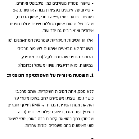
• שיעורי סטודיו משולבים כמו: קיקבוקס ואחרים.
• שילוב של אימונים בעצימות גבוהה או שונים. 2-1 
פעמים בשבוע. כמו: קפיצה בחבל, אימון מדרגות, 
שילוב של שיטות אימון הכוללות שיפור יכולת גופנית 
אירובית ואנאירובית גם יחד ועוד.
אלו הן הסיבות העיקריות שמרבית המתאמנים 'מן 
השורה' לא מבצעים אימונים לשיפור מרכיבי 
הכושר הגופני שהוזכרו לעיל (כוח מתפרץ, 
גמישות, קואורדינציה, שיווי משקל וכדומה):
1. השפעה מינורית על האסתטיקה הגופנית: 
ללא ספק, אחת הסיבות העיקריות. אותם מרכיבי 
כושר גופני שצוינו משפיעים לרוב באופן מינורי על 
העלאת מסת השריר, הגברת ה- RMR (חילוף חומרים 
בסיסי) ועוד. מנגד, ביצוע פעילות אירובית (הכה 
שכיחה) כרוך בהוצאה קלורית רבה באופן יחסי לשאר 
סוגי האימונים בהם משפרים יכולות אחרות.