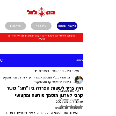
הרשמה ותשלום
צרו קשר
התחברות
גפ"ן תכנית 45870 ובמערכת הל"ל כגוף קולט למעורבות חברתית ואחריות
אישית
פוסט
מאגר הידע המקצועי - המסלול
רועי פלג - מנכ"ל המסלול - לעידוד נוער לשירות צבאי משמעותי
מאגר הידע המקצועי - המסלול
1 בדצמ׳ 2021
זמן קריאה 2 דקות
היה צריך לעשות הפרדה בין "חוג" כושר
שאלות ותשובות
קרבי לארגון מוסמך מורשה ומקצועי
עמותת המסלול
עודכן:
6 בדצמ׳ 2021
דירוג של NaN מתוך 5 כוכבים
ספורט וכושר גופני
הפכנו את המסלול לעמותה לפני שנתיים במטרה 