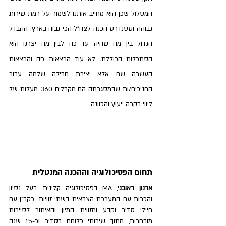
המסלול שכן הוא מחייב אותנו לשמור על רמת שירות 
גבוהה וסטנדרט הכנה לצה"ל הכי גבוה בארץ. ההבדל 
הגדול בין מה שהיה עד כה לבין מה יצרנו הוא 
הסתכלות הכוללת. לא עוד הרצאות פה והרצאות 
העשרה שם אלא יצירת חבילה שלמה עבור 
החניכים/ות שבמסגרתה הם מקבלים 360 מעלות של 
ליווי בקרה ייעוץ והכוונה. 
תחום הפסיכולוגיה וההכנה המנטלית
ארנון ראובני
, MA בפסיכולוגיה קלינית. בעל נסיון 
והכרות עם המערכת הצבאית בשתי זוויות: כקב"ן עם 
חיילי סדיר וקבע ומזווית המיון והאיתור לסיירות 
מובחרות, מתוך שירותי כלוחם בסדיר וכ-15 שנה 