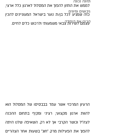
תזונה נכונה
לממש את החזון להפוך את המסלול לארגון כלל ארצי, 
גיבושים ומיונים
כזה שמגיע לכל בן/ת נוער בישראל המעוניינים להכין 
הכירו את היחידה
עצמם לשירות צבאי משמעותי ולרכוש כלים לחיים.
הרעיון המרכזי אשר עמד בבבסיסו של המסלול הוא 
להוות ארגון מקצועי, רציני ומקיף בתחום ההכנה 
לצה"ל וכושר הקרבי אך לא רק. השאיפה שלנו היתה 
להפוך את הפעילות מרק "חוג" בשעות אחר הצהריים 