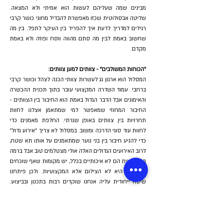
מבינים שמה שעליהם לעשות הוא אמיתי ולא המצאה.
שליטה אבסולוטית שכזו מאפשרת להבדיל מחוגי כושר קרבי
רגילים למדריך לדעת איך להפריד בין העיקר לתפל. בין מה
שחשוב באמת לבין מה סתם מהווה ווסח ופוזה ולא באמת
מקדם.
"הכוחות המשולבים" - צוותים למען צוותים:
המסלול הוא ארגון גג לעשרות צוותי הכנה לצהל וכושר קרבי
ברחבי. עמוד השדרה המקצועי עובר בתוך תכנית ההכשרה
והאימונים אבל הדבר הגדול באמת הוא החיבור בין הצוותים -
החיבור המחוזי שמאפשר למי שמתאמן אצלנו לחוות
תחרויות בין צוותים באופן שגרתי. החלפת מאמנים כדי
לחוות עוד סוגי הדרכה ומשוב. במסלול לא צריך "אירוע גדול"
כדי להניע חיבור בין בני נוער שמתאמנים על אותו תא שטח,
לרוב האירועים הגדולים האלה אולי מצטלמים טוב אבל ברמה
המקצועית הם לא איכותיים בכלל, יש מקומות שאף שוכחים
שהמהות היא לא הצילום אלא המקצועיות. ולכן פיתחנו
שיטה ייחודית עליה אנחנו שוקדים רבות בתכנון ובביצוע.
אנחנו בונים את הצוותים כך שהם יוכלו לפעול בתחרויות
מתמדת, הדבר הזה יוצר דחף עז לשיפור, גם חברתי, גם
ספורטיבי גם מנטלי. ככה בונים אצלנו אופי מנצח.