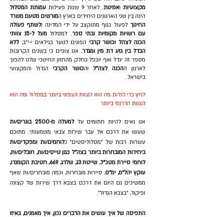
מקצועיות
ו
אמינות
. לאחר 9 שנות פעילות
עמותת המסלול
הינה בין שני הארגונים היחידים בארץ ה
מורשים מטעם משרד
החינוך
לפעול כגוף מתוקצב על ידי המדינה ו
לשתף פעולה
עם רשויות מקומיות ובתי ספר
. למסלול
מעל ל-15 צוותי
הכנה לצהל וכושר קרבי
הפונים לנוער בגילאים י-י"ב,
ללא
הבדל בין גזע דת מין ומגדר
. אנו צופים כי בשנים הקרובות
מספר זה יגדל ואף יוכפל כחלק מהחזון החינוכי שלנו להפוך
לארגון ה
הכנה לצה"ל
וה
כושר הקרבי
הגדול והמקצועי
בישראל.
לחץ כדי לגלות מה הוא הצוות הצפוני ביותר במסלול ומה הוא
הצוות הדרומי ביותר
אנו גאים להיות חתומים על
למעלה מ-2500 בוגרים/ות
שעשו את דרכם אל עבר שירות צבאי משמעותי. מתוכם
עשרות רבות של "מסלוליסטים" כ
לוחמים/ות ומפקדים/ות
ביחידות המובחרות ביותר בצה"ל כגון טייסים/ות, חובלים/ות,
לוחמי סיירת מטכ"ל, שייטת 13, שלדג, 669, חטיבת הקומנדו,
עוקץ יהל"מ, ימ"ס
, סיירות מובחרות, וכמה מובחרים/ות שאף
ממשיכים גם היום את דרכם בצבא דרך שירות של קצונה
ופיקוד, "בצבא הגדול".
התפיסה של איך עושים את הדברים נכון, איך מאמנים, באיזו