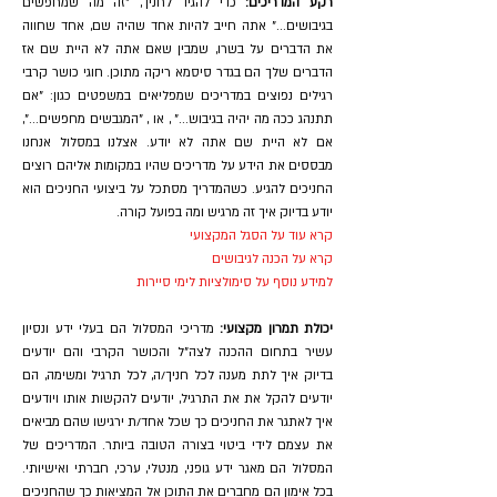
רקע המדריכים:
כדי להגיד לחניך, "זה מה שמחפשים
בגיבושים..." אתה חייב להיות אחד שהיה שם, אחד שחווה
את הדברים על בשרו, שמבין שאם אתה לא היית שם אז
הדברים שלך הם בגדר סיסמא ריקה מתוכן. חוגי כושר קרבי
רגילים נפוצים במדריכים שמפליאים במשפטים כגון: "אם
תתנהג ככה מה יהיה בגיבוש..." , או , "המגבשים מחפשים...",
אם לא היית שם אתה לא יודע. אצלנו במסלול אנחנו
מבססים את הידע על מדריכים שהיו במקומות אליהם רוצים
החניכים להגיע. כשהמדריך מסתכל על ביצועי החניכים הוא
יודע בדיוק איך זה מרגיש ומה בפועל קורה.
קרא עוד על הסגל המקצועי
קרא על הכנה לגיבושים
למידע נוסף על סימולציות לימי סיירות
יכולת תמרון מקצועי:
מדריכי המסלול הם בעלי ידע ונסיון
עשיר בתחום ההכנה לצה"ל והכושר הקרבי והם יודעים
בדיוק איך לתת מענה לכל חניך/ה, לכל תרגיל ומשימה, הם
יודעים להקל את את התרגיל, יודעים להקשות אותו ויודעים
איך לאתגר את החניכים כך שכל אחד/ת ירגישו שהם מביאים
את עצמם לידי ביטוי בצורה הטובה ביותר. המדריכים של
המסלול הם מאגר ידע גופני, מנטלי, ערכי, חברתי ואישיותי.
בכל אימון הם מחברים את התוכן אל המציאות כך שהחניכים