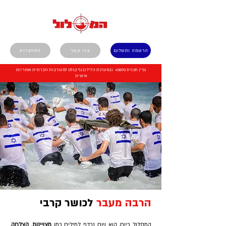
הרשמה ותשלום
צרו קשר
התחברות
גפ"ן תכנית 45870 ובמערכת הל"ל כגוף קולט למעורבות חברתית ואחריות
אישית
הרבה מעבר
לכושר קרבי
המסלול כיום, הוא שם נרדף למילים כמו
מצויינות
,
הצלחה
,