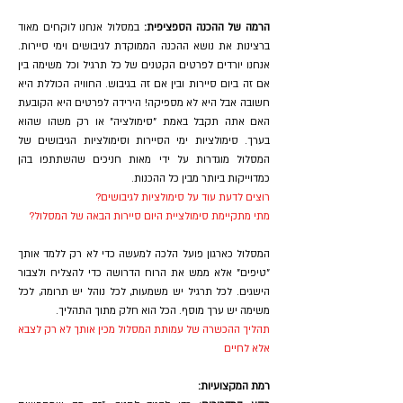
הרמה של ההכנה הספציפית:
במסלול אנחנו לוקחים מאוד
ברצינות את נושא ההכנה הממוקדת לגיבושים וימי סיירות.
אנחנו יורדים לפרטים הקטנים של כל תרגיל וכל משימה בין
אם זה ביום סיירות ובין אם זה בגיבוש. החוויה הכוללת היא
חשובה אבל היא לא מספיקה! הירידה לפרטים היא הקובעת
האם אתה תקבל באמת "סימולציה" או רק משהו שהוא
בערך. סימולציות ימי הסיירות וסימולציות הגיבושים של
המסלול מוגדרות על ידי מאות חניכים שהשתתפו בהן
כמדוייקות ביותר מבין כל ההכנות.
רוצים לדעת עוד על סימולציות לגיבושים?
מתי מתקיימת סימולציית היום סיירות הבאה של המסלול?
המסלול כארגון פועל הלכה למעשה כדי לא רק ללמד אותך
"טיפים" אלא ממש את הרוח הדרושה כדי להצליח ולצבור
הישגים. לכל תרגיל יש משמעות, לכל נוהל יש תרומה, לכל
משימה יש ערך מוסף. הכל הוא חלק מתוך התהליך.
תהליך ההכשרה של עמותת המסלול מכין אותך לא רק לצבא
אלא לחיים
רמת המקצועיות: