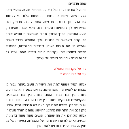
שפה מדברים:
במסלול אנו מבצעים הכל ב"רמה סופנית". מה זה אומר? שאין
אצלנו עיגולי פינות או הנחות. ההתמחות שלנו היא לעשות
את הכל נכון, בדיוק כמו שזה אמור להיות, מדוייק, כזה
שמאפשר לך להתפתח וללמוד. כזה שלא משנה מאיזו נק'
מוצא התחלת, הדרך עבורך תהיה משמעותית ותביא אותך
הכי קרוב שאפשר אל החלום שלך. המסלול מדבר בשפה
שעליה בנו את תורות האימון ביחידות המיוחדות, המסלול
מפתח בחניכיו את עקרונות היסוד שבזמן אמת יעזרו לך
להיות הגרסא הטובה ביותר של עצמך.
עוד על עקרונות המסלול
עוד על רוח המסלול
אנחנו תמיד נשאף לתת את השירות הטוב ביותר עבור מי
שבוחרים להגיע ולהתאמן איתנו. בין אם בשטח האימון הטוב
ביותר, בין אם בציוד הטוב ביותר, בין אם במערכים
המקצועיים והחזקים ביותר ובין אם בהדרכה הטובה ביותר
שניתן לספק. אצלנו אתם אף פעם לא תרגישו זרים, אנחנו
ניתן לכם את התחושה מהרגע הראשון שאתם "אחד משלנו".
אנחנו לוקחים את מה שאנחנו עושים מאוד מאוד ברצינות,
ומבינים כי יש לנו אחריות גדולה על ההצלחה האישית של כל
חניך/ה שמתמידים בתכנית לאורך זמן.