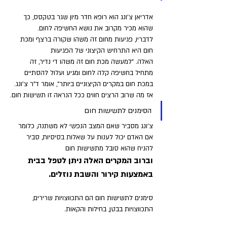
אדריאן צ'ונג הוא רופא חדר מיון שגר בטקסס, כך 
שהוא מכיר מקרוב את נושא החשיפה לחום. 
לדבריו, פגיעות מחום זה משהו שקורה ברצף ומכת 
חום היא התרחיש הקיצוני של הפגיעות 
האלה. "למעשה מכת חום זה משהו די נדיר, זה 
מתחיל בחשיפה קלה לחום ומגיע ועלול להסתיים 
במכת חום במקרים הקיצוניים ביותר", אומר ד"ר צ'ונג. 
אז מה שרוב הרצים חווים ככל הנראה זו תשישות חום.
הסימנים לתשישות חום 
צ'ונג מסביר שאם המצב הנפשי לא משתנה, כלומר 
אם האדם יכול לענות על שאלות בסיסיות, סביר 
להניח שהוא סובל מתשישות חום 
וברוב המקרים האלה ניתן לטפל בבית 
באמצעות קירור והשבת נוזלים. 
סימנים לתשישות חום הם התכווצויות שרירים, 
התכווצויות בבטן, בחילות והקאות. 