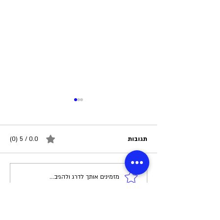
תגובות
0.0 / 5 ‏(0)
מזמינים אותך לדרג ולהגיב...
5 טעויות נפוצות מאוד אצל רצים
מתחילים