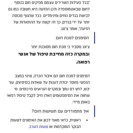
"בכל פעילות השרירים עצמם מפיקים חום בנוסף 
לחום שבאטמוספרה ולכן ההזעה היא חשובה כמו גם 
לבישת בגדים נוחים ומינימליים. ככל שהגוף מכוסה 
יותר על ידי בגדים, כך זה יקשה על ההתאדות של 
הזיעה", אומר צ'ונג.
הסימנים למכת חום 
צ'ונג מסביר כי מכת חום מסוכנת יותר 
ובמקרה כזה מחייבת טיפול של אנשי 
רפואה. 
הסימנים למכת חום הם איבוד הכרה, שינוי במצב 
הנפשי (חוסר יכולת לענות על שאלות בסיסיות), עור 
יבש, לחץ דם נמוך ובמקרים הגרועים פרכוסים. מי 
שחווה את הסימפטומים האלו חייב לקבל טיפול רפואי 
באופן מיידי.
איך מתמודדים עם תשישות חום?
ראשית, כדאי מאוד לכוון את האימונים לשעות 
הבוקר המוקדמות או 
שעות הערב
. 