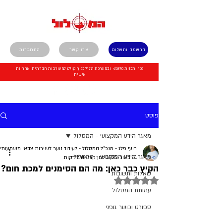
הרשמה ותשלום
צרו קשר
התחברות
גפ"ן תכנית 45870 ובמערכת הל"ל כגוף קולט למעורבות חברתית ואחריות
אישית
פוסט
מאגר הידע המקצועי - המסלול
רועי פלג - מנכ"ל המסלול - לעידוד נוער לשירות צבאי משמעותי
מאגר הידע המקצועי - המסלול
14 באוג׳ 2022
זמן קריאה 2 דקות
הקיץ כבר כאן: מה הם הסימנים למכת חום?
שאלות ותשובות
דירוג של NaN מתוך 5 כוכבים
עמותת המסלול
ספורט וכושר גופני