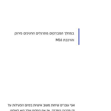
במהלך המבדקים מתרגלים החניכים פירוק 
והרכבת M16
ואף עוברים שיחות משוב אישיות בסיום הפעילות על 
ידי מדריכי המבדק. אז אם החלום שלך הוא לשלוט 