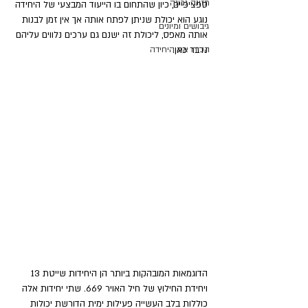
תזונה נכונה
ספציפיים, כיון שהתחום בו הייעוד המבצעי של היחידה 
נוגע הוא יכולת שניתן לפתח אותה אך אין זמן לבנות 
גיבושים ומיונים
אותה מאפס, ליכולת זה ישנם גם ערכים נלווים עליהם 
נדבר כאן. 
הכירו את היחידה
הדוגמאות המובהקות ביותר הן היחידות שייטת 13 
ויחידת החילוץ של חיל האויר 669. שתי יחידות אלה 
כוללות בלב העשייה פעילות ימית הדורשת יכולות 