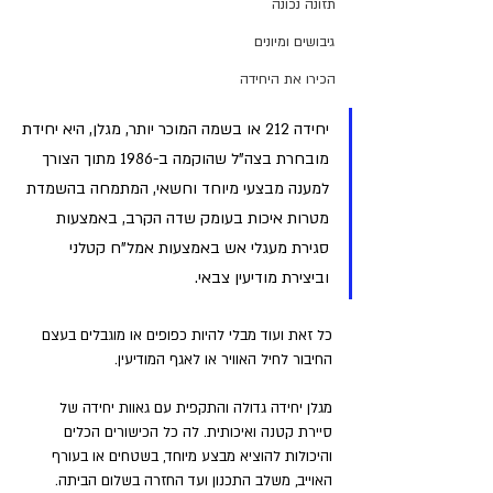
תזונה נכונה
גיבושים ומיונים
הכירו את היחידה
יחידה 212‏ או בשמה המוכר יותר, מגלן, היא יחידת 
מובחרת בצה"ל שהוקמה ב-1986 מתוך הצורך 
למענה מבצעי מיוחד וחשאי, המתמחה בהשמדת 
מטרות איכות בעומק שדה הקרב, באמצעות 
סגירת מעגלי אש באמצעות אמל"ח קטלני 
וביצירת מודיעין צבאי.
כל זאת ועוד מבלי להיות כפופים או מוגבלים בעצם 
החיבור לחיל האוויר או לאגף המודיעין. 
מגלן יחידה גדולה והתקפית עם גאוות יחידה של 
סיירת קטנה ואיכותית. לה כל הכישורים הכלים 
והיכולות להוציא מבצע מיוחד, בשטחים או בעורף 
האוייב, משלב התכנון ועד החזרה בשלום הביתה. 