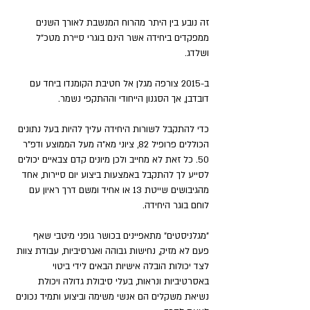
זה נובע בין היתר מהרוח המנשבת לאורך השנים 
ממפקדים ביחידה אשר הינם בוגרי סיירת מטכ"ל 
ושלדג. 
ב-2015 צורפה מגלן אל חטיבת הקומנדו ביחד עם 
דובדבן, אך הסגנון הייחודי וההתקפי נשמר. 
כדי להתקבל לשורות היחידה עליך להיות בעל נתונים 
הכוללים פרופיל 82, ציוני מא"ה מעל הממוצע ודפ"ר 
50. כל זאת לא מחייב ולכן מיונים קדם צבאיים יכולים 
לסייע לך להתקבל באמצעות ביצוע יום סיירות, אחד 
מהגיבושים שייטת 13 או אחיד ומשם דרך ראיון עם 
לוחם בוגר היחידה. 
"מגלניסטים" מתאפיינים בכושר גופני מיטבי שאף 
פעם לא מזיק, נחישות גבוהה ואגרסיביות, עבודת צוות 
לצד יכולות הובלה אישיות הבאים לידי ביטוי 
באסרטיביות ונראות, בעלי סיבולת גדולה ויכולת 
נשיאת משקלים הם אנשי משימה וביצוע ותמיד נכונים 