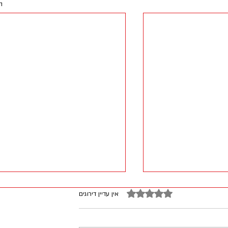
ה
דירוג של 0 מתוך 5 כוכבים
אין עדיין דירוגים