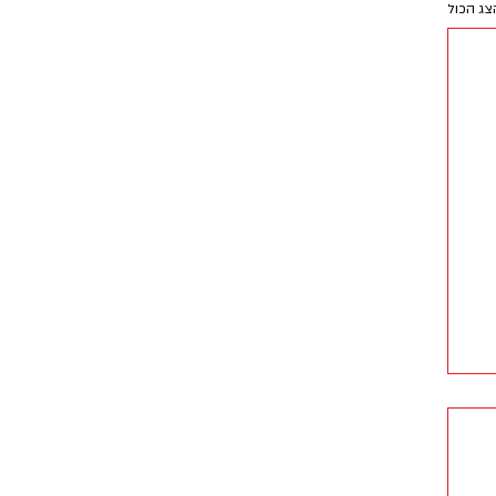
צג הכול