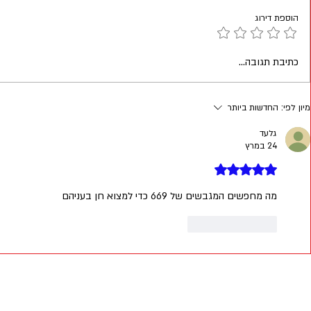
הוספת דירוג
סיכום גיבוש חובלים 25
האם אפשר להמיר יום סיירות לגיבוש
כתיבת תגובה...
אחר בעקבות דחיית גיוס?
מיון לפי:
החדשות ביותר
גלעד
24 במרץ
דירוג של 5 מתוך 5 כוכבים
מה מחפשים המגבשים של 669 כדי למצוא חן בעניהם
לייק
להשיב