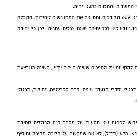
י המועדים והתכנים כמעט זהים.
בכל צוות  בגיבוש ישנם מפקדים מסיירת מטכ"ל, שלדג ו669 הבודקים וממיינים את המתגבשים ליחידות. הקבלה 
לכל יחידה תלויה בהעדפת המלש"ב, בציון שלו בגיבוש ובאופיו. לכל יחידה ישנם צרכים אחרים ולכן כל יחידה 
הגיבוש מתבצע על מדי ב' ועם נשק לכל אורכו, על מנת להקשות על החניכים שאינם חיילים עדיין, השינה מתבצעת 
לכל אורך הגיבוש יש לחץ פיזי גדול מאוד המורכב מתרגילי "סדרי הגעה" שונים, בהם ספרינטים, זחילות, תרגולי 
מלבד התרגולים הללו עוברים החניכים במהלך הגיבוש לפחות שני מסעות של מספר ק"מ הכוללים סחיבת 
אלונקות. המסעות נערכים כשעל גב החניך יש תיק צבאי מלא (תד"ל), לא נוח שמקשה על הליכה מהירה ומוסיף 