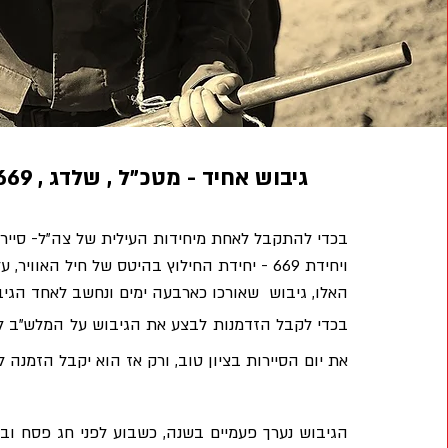
גיבוש אחיד - מטכ"ל , שלדג , 669 וחטיבת הקומנדו
בכדי להתקבל לאחת מיחידות העילית של צה"ל- סיירת 
ויחידת 669 - יחידת החילוץ בהיטס של חיל הא
האלו, גיבוש  שאורכו כארבעה ימים ונחשב לאחד הגי
את יום הסיירות בציון טוב, ורק אז הוא יקבל הזמנה ל