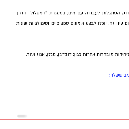
אלו שהתקבלו ליחידת 669 יעברו יום מיון נוסף הבודק הסתגלות לעבודה עם מים, במסגרת ''המסלול- הדרך 
שלך לשירות משמעותי'' חניכים אשר ירצו להתכונן ליום עיון זה, יוכלו לבצע אימונים ספציפיים וסימולציות שונות 
חידות מובחרות אחרות כגון: דובדבן, מגלן, אגוז ועוד.
יבוששלדג