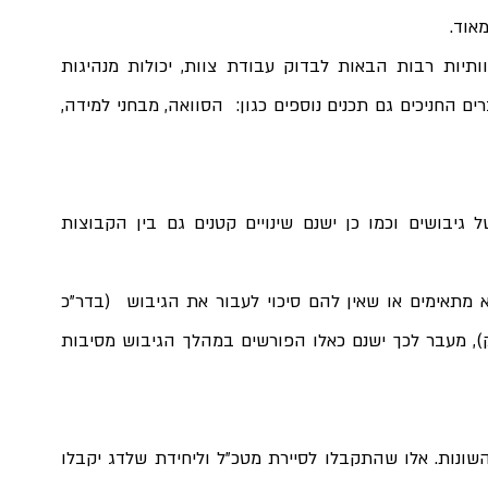
אוד.
כמו כן במהלך הגיבוש עוברים החניכים משימות צוותיות רבות הבאות לבדוק עבודת צוות, יכולות מנהיגות 
ויכולת קבלת החלטות תחת לחץ. בנוסף לכל זה, עוברים החניכים גם תכנים נוספים כגון:  הסוואה, מבחני למידה, 
מהלך הגיבוש משתנה לעיתים בין מועדים שונים של גיבושים וכמו כן ישנם שינויים קטנים גם בין הקבוצות 
באמצע הגיבוש מתקיים ניפוי של אנשים שנמצאו כלא מתאימים או שאין להם סיכוי לעבור את הגיבוש  (בדר"כ 
אנשים עם בעיות משמעת  ו\או כושר גופני לא מספק), מעבר לכך ישנם כאלו הפורשים במהלך הגיבוש מסיבות 
אלו שנופו ימשיכו בהליך מיון וגיוס לחטיבות החי"ר השונות. אלו שהתקבלו לסיירת מטכ"ל וליחידת שלדג יקבלו 