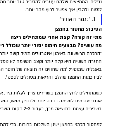
נוזלים. הממצאים שלהם עוזרים להסביר טוב יותר חמי
לנסות ולהבין איך אפשר לרוץ מהר יותר.
1. "נגמר האוויר"
הסיבה: מחסור בחמצן
מתי זה קורה? קצת אחרי שמתחילים ריצה
מה עושים? מבצעים חימום יסודי יותר שכולל ר
"החזרה הראשונה באימון אינטרוולים תמיד קשה יותר.
החזרה השנייה היא קלה יותר וקצב הנשימה לא נופל", 
באנגליה שמוסיף: "מה שחווים זה תוצאה של חוסר הת
לבין כמות החמצן שהלב והריאות מסוגלים לספק".
כשמתחילים לרוץ החמצן בשרירים צריך לעלות מיד, א
אותו שגורמים לנשימה כבדה יותר ולדופק מואץ, הוא 
בשרירים עצמם. כתוצאה מכך, כעבור 2-3 דקות השרירים מקבלים מספיק חמצן.
למחסור הזמני בחמצן ישנן השלכות ברורות. כדי להת