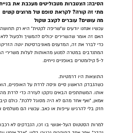
הסיבה: הצטברות מטבוליטים מעכבת את בניית
מתי זה קורה? לקראת סופם של מרוצים קשים
מה עושים? עוברים לקצב שקול
עכשיו אנחנו יודעים ש"שריפה לקטית" היא רק תחושה 
האם זה אומר שהשרירים יכולים להמשיך ולפעול ללא
כדי לברר את זה, המדענים מאוניברסיטת יוטה הזריק
המתנדבים במטרה למנוע מהאותות לעלות משרירי הרג
ל-5 קילומטרים באופניים נייחים.
התוצאות היו דרמטיות. 
כשהנבדק הראשון סיים וניסה לרדת על האופניים, הו
אותו. המשתתפים הבאים נזקקו לעזרה כדי לרדת מהאו
אמאן, "ואף אחד מהם לא היה מסוגל ללכת". כולם קיב
חזק בלי להרגיש עייפות או כאב. עכשיו הם משלמים 
למרות הסטטוס העל-אנושי בו זכו, הנבדקים לא רכבו
נהדר", אמר אחד החוקרים גרגורי בליין, "אבל אנחנו י