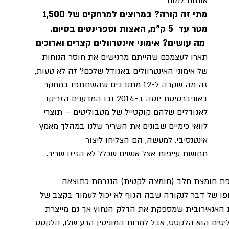
אותות למוח
מתי זה קורה? במרוצים למרחקים של 1,500 
מטר עד  5 ק"מ, האצות וספרינטים בסיום.
 מה עושים? אימוני אינטרוולים קצרים וארוכים
תארו לעצמכם שהייתם מרגישים את חוסר הנוחות 
של אימוני האינטרוולים באגודל שלכם? זה לא טעות, 
זה מה שקרה ל-12 מתנדבים שהשתתפו במחקר 
באוניברסיטת יוטה ב-2014 ובו המדענים הזריקו 
לאגודלים שלהם קוקטייל של מטבוליטים – תוצרי 
לוואי כימיים שבונים את השריר שלנו במהלך מאמץ 
אינטנסיבי. למעשה, הם הצליחו ליצור 
תחושת עייפות אצל אנשים שכלל לא הזיזו שריר.
פת חומצת חלב (חומצה לקטית) הנגרמת כתוצאה 
ופו של דבר לנקודה שבה הגוף לא יכול לעמוד בקצב של 
 האנאירובית שמספקת את הדלק הנחוץ אך גם מייצרת 
טים הוא הלקטט, אבל למרות המוניטין הרע שלו, הלקטט 