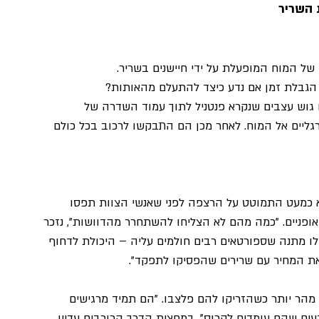
 השריר
של המוח המופעלת על ידי חיישנים בשריר. 
 הגבלת זמן אם נדע כיצד להתעלם מהאותות? 
ו גוש עצבים שנקרא פנטניל לתוך עמוד השדרה של 
ליים אל המוח. לאחר מכן הם התבקשו לרכוב בכל כולם 
א כמעט התמוטט על הרצפה לפני שאנשי הצוות תפסו 
פניים. "כמה מהם לא הצליחו להשתחרר מהדוושות", נזכר 
לו מתנה שספורטאים רבים חולמים עליה – היכולת לדחוף 
את המחיר עם שרירים שהפסיקו לתפקד".
 מהר יותר כשהזריקו להם פלצבו. "הם תמיד מרגישים 
ודעים שהם עומדים לקרוס". במחצית הדרך הרוכבים עדיין 