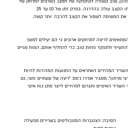
הגן, שוב קשורה לקינטיקה של חמצן. כשרצים למרחק של 
חצי מרתון, כמות האנרגיה הנדרשת כדי לשמור על אותו הקצב עולה בהדרגה. בפרק זמן של 10 עד 25 
המתאימים לריצה למרחקים ארוכים כי הם יעילים למשך 
תעייף ולתפקד פחות טוב. כדי להחליף אותם, המוח מגייס 
שריר המהירים האחראים על התנועות המהירות להיות 
י מרתון", מסביר אנדרו ג'ונס: "ריצה של שעתיים וחצי, גם 
השריר האיטיים ותגרום למהירים לייצר מתן כוח איטי 
הסיבה: הצטברות המטבוליטים בשרירים מפעילה 