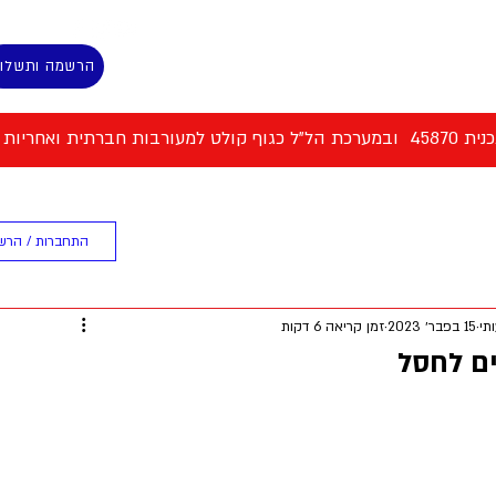
הרשמה ותשלו
 למעורבות חברתית ואחריות אישית
ת המסלול
ספורט וכושר גופני
התחברות / הרש
תי
15 בפבר׳ 2023
זמן קריאה 6 דקות
ם לחסל