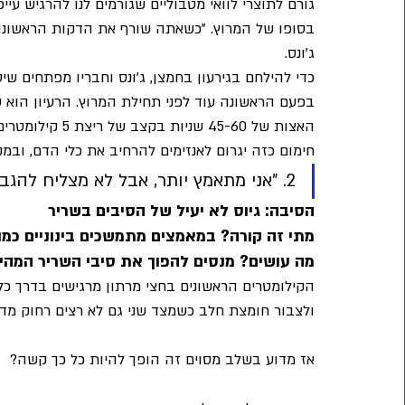
גורם לתוצרי לוואי מטבוליים שגורמים לנו להרגיש עי
בסופו של המרוץ. "כשאתה שורף את הדקות הראשונות
ג'ונס.
כדי להילחם בגירעון בחמצן, ג'ונס וחבריו מפתחים 
האצות של 45-60 שניות בקצב של ריצת 5 קילומטרים. 
חימום כזה יגרום לאנזימים להרחיב את כלי הדם, ובמ
2. "אני מתאמץ יותר, אבל לא מצליח להגביר"
הסיבה: גיוס לא יעיל של הסיבים בשריר
מתי זה קורה? במאמצים מתמשכים בינוניים כמו ריצת 10 ק"מ וח
מה עושים? מנסים להפוך את סיבי השריר המהירי
הקילומטרים הראשונים בחצי מרתון מרגישים בדרך כלל
ולצבור חומצת חלב כשמצד שני גם לא רצים רחוק מדי 
אז מדוע בשלב מסוים זה הופך להיות כל כך קשה?