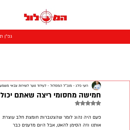
גפ"ן תכנית 45870 ובמערכת הל"ל כגוף קולט
מאגר הידע המקצועי - המסלול
שאלות ותשובות
עמות
תזונה נכונה
גיבושים ומיונים
הכירו את היחידה
רועי פלג - מנכ"ל המסלול - לעידוד נוער לשירות צבאי משמעו
חמישה מחסומי ריצה שאתם יכולי
דירוג של NaN מתוך 5 כוכבים
פעם היה נהוג לומר שהצטברות חומצת חלב עוצרת 
אותנו וזה הסימן להאט, אבל היום מדענים כבר 