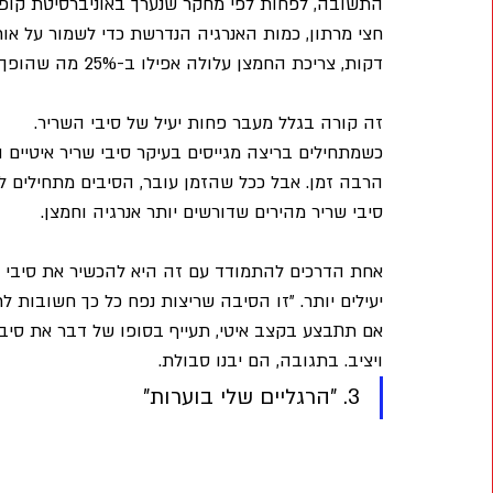
התשובה, לפחות לפי מחקר שנערך באוניברסיטת קופנ
דקות, צריכת החמצן עלולה אפילו ב-25% מה שהופך את המשימה לשמור את הקצב להרבה יותר קשה.
זה קורה בגלל מעבר פחות יעיל של סיבי השריר. 
כשמתחילים בריצה מגייסים בעיקר סיבי שריר איטיים 
הרבה זמן. אבל ככל שהזמן עובר, הסיבים מתחילים לה
סיבי שריר מהירים שדורשים יותר אנרגיה וחמצן.
אחת הדרכים להתמודד עם זה היא להכשיר את סיבי ה
יעילים יותר. "זו הסיבה שריצות נפח כל כך חשובות לרצ
אם תתבצע בקצב איטי, תעייף בסופו של דבר את סיבי 
ויציב. בתגובה, הם יבנו סבולת.
3. "הרגליים שלי בוערות"