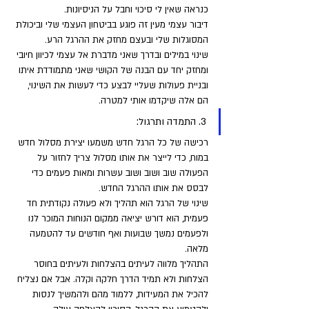
כנראה שאין לי סיכוי וחבל על הניסיונות.
דיבור עצמי מעין זה פוגע בביטחון העצמי שלי וביכולת 
המסוגלות שלי ובעצם מחזק את ההרגל הרע. 
שינוי במילים ובדרך שאני מדברת אל עצמי לכיוון חיובי 
ומחזק יחד עם הבנה של הקושי שאני מתמודדת איתו 
ובניית פעולות שעליי לבצע כדי לעשות את השינוי, 
הם אלה שיקדמו אותי למטרה.
3. התמדה ותרגול: 
רכישה של כל הרגל חדש משמעו יצירת מסלול חדש 
במוח, כדי לייצר את אותו מסלול צריך לחזור על 
הפעולה שוב ושוב ושוב עשרות ומאות פעמים כדי 
לבסס את אותו ההרגל החדש. 
שינוי של הרגל הוא תהליך ולא פעולה נקודתית חד 
פעמית, הוא דורש יציאה ממקום הנוחות המוכר לנו 
ולפעמים נמשך שבועות ואף חודשים עד להטמעה 
מלאה. 
התהליך מלווה לעיתים בהצלחות ולעיתים בחוסר 
הצלחות ולא תמיד הדרך חלקה וקלה. אבל אם נצליח 
להכיל את המעידות, ללמוד מהם ולהמשיך לנסות 