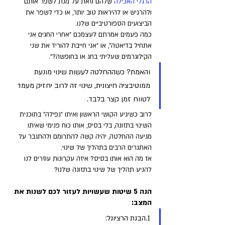
הרגלי האכילה
 שלהם וזאת על מנת לשפר אותם 
ולהרגיש או להיראות טוב יותר, או כדי לשפר את 
הביצועים הספורטיביים שלנו. 
כמה פעמים אמרתם לעצמכם "אחרי החגים אני 
אתחיל בדיאטה", או "אני חייבת להוריד את שני 
הקילוגרמים שעליתי בחג או בחופשה?". 
והאמת? כשההחלטה לעשות שינוי מונעת 
ממוטיבציה חיצונית, שינוי זה לרוב יחזיק מעמד 
לטווח זמן קצר בלבד. 
לרוב כשיגיע הקושי הראשון ואיתו "נפילה" בתוכנית 
השינוי בתזונה, בלי בסיס, אותו כוח פנימי שאיתו 
מגיעה ההחלטה, יהיה קשה להתרומם ולהתגבר על 
האתגרים הרבים בתהליך של שינוי. 
אז מה הוא אותו בסיס? איזה עקרונות עוזרים לנו 
להניע תהליך של שינוי בתזונה שלנו? 
הנה 5 שיטות שעשויות לעזור לכם לשנות את 
המצב:
1.הבנת הרציונל: 