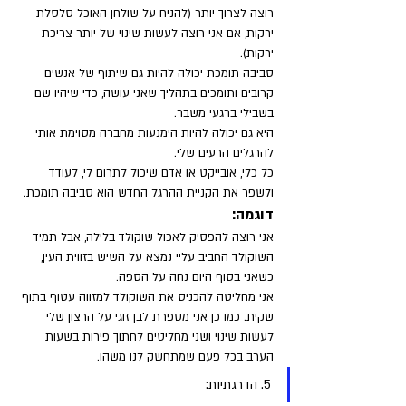
רוצה לצרוך יותר (להניח על שולחן האוכל סלסלת 
ירקות, אם אני רוצה לעשות שינוי של יותר צריכת 
ירקות).
סביבה תומכת יכולה להיות גם שיתוף של אנשים 
קרובים ותומכים בתהליך שאני עושה, כדי שיהיו שם 
בשבילי ברגעי משבר. 
היא גם יכולה להיות הימנעות מחברה מסוימת אותי 
להרגלים הרעים שלי. 
כל כלי, אובייקט או אדם שיכול לתרום לי, לעודד 
ולשפר את הקניית ההרגל החדש הוא סביבה תומכת.
דוגמה: 
אני רוצה להפסיק לאכול שוקולד בלילה, אבל תמיד 
השוקולד החביב עליי נמצא על השיש בזווית העין, 
כשאני בסוף היום נחה על הספה. 
אני מחליטה להכניס את השוקולד למזווה עטוף בתוף 
שקית. כמו כן אני מספרת לבן זוגי על הרצון שלי 
לעשות שינוי ושני מחליטים לחתוך פירות בשעות 
הערב בכל פעם שמתחשק לנו משהו.
5. הדרגתיות: 