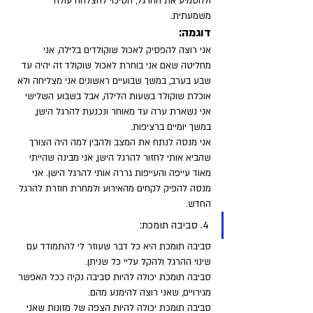
ולהטמיע את ההרגל, הסיכוי להצלחה עולה 
משמעתית.
דוגמה: 
אני רוצה להפסיק לאכול שוקולדים בלילה, אני 
מחליטה שאם אני בוחרת לאכול שוקולד זה יהיה עד 
שבע בערב, במשך שבועיים ראשונים אני מצליחה ולא 
אוכלת שוקולד בשעות הלילה, אבל בשבוע השלישי 
אני נשארת ערה עד מאוחר ונכנעת להרגל הישן, 
במשך יומיים ברציפות. 
אני מנסה לנתח את המצב ולהבין למה היה הצורך 
שהביא אותי לחזור להרגל הישן, אני מבינה שהייתי 
מאוד עייפה והעייפות גררה אותי להרגל הישן. אני 
מנסה להפיק לקחים מהאירוע ולמחרת חוזרת להרגל 
החדש.
4. סביבה תומכת: 
סביבה תומכת היא כל דבר שעוזר לי להתמודד עם 
שינוי ההרגל ולהקל עליי כל שניתן. 
סביבה תומכת יכולה להיות סביבה נקיה ככל האפשר 
מגירויים, שאני רוצה להימנע מהם. 
סביבה תומכת יכולה להיות הצפה של מזונות שאני 