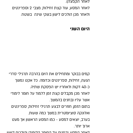
לאחר הקפצה).
לאחר המסע, עוד קצת זחילות, מצבי 2 וספרינטים 
ולאחר מכן הולכים לישון בשקי שינה  בשטח.
היום השני
קמים בבוקר ומתחילים את היום בהרבה תרגילי סדרי 
הגעה, זחילות, ספרינטים וכדומה. כל אקט נמשך 
כ-40 דקות ולאחריו יש הפסקת שתיה.
לאחר מכן מקבלים קצת זמן ללמוד על חומר לימודי 
אשר עליו נבחנים בהמשך.
בתום הזמן, חוזרים לבצע תרגילי זחילות, ספרינטים 
ואלונקה סוציומטרית במשך כמה שעות.
בערב, יוצאים למסע - כמו המסע הראשון אך מעט 
ארוך יותר.
לאחר המסע נבחנים על החומר הלימודי והולכים לישון.