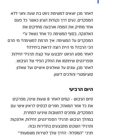
לאחר מכן יוצאים למשימת ניווט בת שעה וחצי ללא 
המפקדים. נעים דרך נקודות הציון כאשר כל פעם 
אחד מחזיק את המפה וארבעה מחזיקים את 
האלונקה. בסוף המשימה כל אחד נשאל ע”י 
המפקדים על המשימה: איך תרמת למשימה? מי תרם 
הכי הרבה? מי היית רוצה לראות ביחידה?
לאחר מסע הניווט יתבצעו עוד קצת תרגילי זחילות 
וספרינטים שיחתמו את החלק הפיזי של הגיבוש.
לאחר מכן, עונים על שאלונים אישיים ועל שאלון 
סוציומטרי והולכים לישון.
היום הרביעי
סיום הגיבוש - קמים לאחר 8 שעות שינה, מפרקים 
את כל אזור המאהל, חוזרים לבסיס לראיון אישי עם 
המפקדים, ומחכים לתשובות שיגיעו למחרת.
במהלך הגיבוש תרגילי הספרינטים, זחילות, אלונקות 
ותרגילי השקים מתבצעים בתדירות גבוה.
חניכי ''המסלול- הדרך שלך לשירות משמעותי'' 