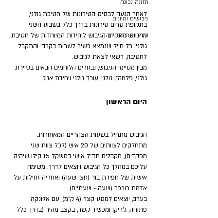
תזונה נכונה
לאחר הגעה לבסיס הטירונות של חטיבת גולני, 
גיבושים ומיונים
בתקופת טרום טירונות בדרך כלל בשבוע השני 
הכירו את היחידה
מהגיוס, מתקיים הגיבוש ליחידות המיוחדות של חטיבת 
גולני. כל חייל שנמצא כשיר לשרות בקרבי והתקבל 
לחטיבה, רשאי לצאת לגיבוש.
מבין מסיימי הגיבוש, נבחרים הלוחמים הבאים בסיירת 
גולני, פלחה"ן גולני, עורב גולני ויחידת אגוז.
היום הראשון
הגיבוש מתחיל בשעות הצהריים המאוחרות. 
מתחלקים לצוותים של 20 איש (לכל צוות שני 
מפקדים), מקבלים תד”ל אישי במשקל 15 קילו שיהיה 
עליכם במהלך כל הגיבוש ויוצאים לדרך. משימה 
אישית של חפירת בור (חצי שעה) ואחריה זחילות על 
אדמת כורכר (שעה - שעתיים).
בערב, יוצאים למסע קצר (4 ק”מ), עם אלונקה 
פתוחה, ג’ריקן ומכשיר קשר, בקצב מהיר (בדרך כלל 