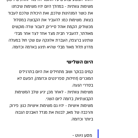
משימות צוותיות - במהלך היום יהיו משימות שיבחנו 
את כושר המנהיגות שלכם, ואת היכולת שלכם לעבוד 
בצוות. משימות כמו: להעביר את הקבוצה במסלול 
מכשולים, הקמת אוהל סיירים, לעבור שדה מוקשים 
מאולתר, להעביר חבית מצד אחד לצד אחר מבלי 
שתיגע ברצפה, העברת אלונקה עם שקי חול במעלה 
מדרון תלול מאוד מבלי שהיא תיגע באדמה וכדומה.
היום השלישי
קמים בבוקר ושוב מתחילים את היום בתרגילים 
המוכרים (זחילות, ספרינטים וכדומה), הפעם לא 
בסדרי הגעה.
משימות צוותיות - לאחר מכן, יגיע שלב המשימות 
הקבוצתיות, בדומה ליום השני.
משימות אישיות - יהיו גם משימות אישיות כגון: פירוק 
והרכבה של מאג, לבנות את מגדל האבנים הגבוה 
ביותר וכדומה.
מסע ניווט - 