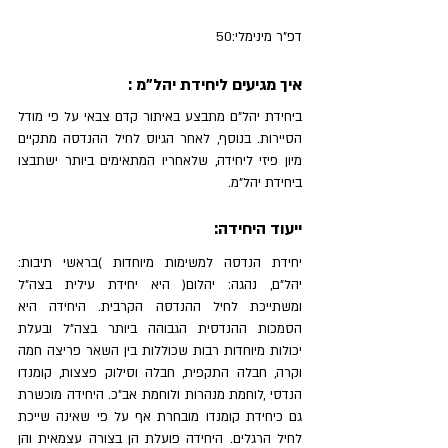
דפ"ר מינימלי:50
איך מגיעים ליחידת 
יהל"מ 
:
ביחידת יהל"ם מתבצע באיתור קדם צבאי על פי מודל 
הסיירות. בנוסף, לאחר הגיוס לחיל ההנדסה מתקיים 
מיון פיזי ליחידה, שלאחריו המתאימים ביותר ישתבצו 
ביחידת יהל"מ.
ייעוד היחידה:
יחידת הנדסה למשימות מיוחדות )בראשי תיבות: 
יהל"ם, נהגה: יהלום( היא יחידת עילית בצה"ל 
ומשתייכת לחיל ההנדסה הקרבית. היחידה היא 
הסמכות ההנדסית הגבוהה ביותר בצה"ל ובעלת 
יכולות מיוחדות רבות שכוללות בין השאר פריצה חמה 
וקרה, חבלה התקפית, חבלה וסילוק פצצות, קומנדו 
הנדסי ,לוחמת מנהרות ולוחמת אב״כ. היחידה מוכשרת 
גם כיחידת קומנדו מובחרת אף על פי שאינה שייכת 
לחיל הרגלים. היחידה פועלת הן בצורה עצמאית והן 