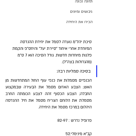
תזונה נכונה
גיבושים ומיונים
הכירו את היחידה
סיכת יהל"מ נועדה לסמל את יחידת ההנדסה 
המיוחדת אחרי איחוד "סיירת יעל" והיחס"פ והקמת 
פלגות מיוחדות חדשות. גודל הסיכה הוא 7 ס"מ 
(מהגדולות בצה"ל). 
בסיכה סמליות רבה:
הכנפיים מסמלות את כנפי עוף החול המתחדשות מן 
האש; הצבע האדום מסמל את הבעירה שבמקצוע 
החבלה; הצבע הכסוף זהה לצבע הכומתה החרב 
מסמלת את הלוחם הצריח מסמל את חיל ההנדסה 
היהלום במרכז מסמל את היחידה.
פרופיל נדרש : 82-97
קב"א מינימלי:52                  