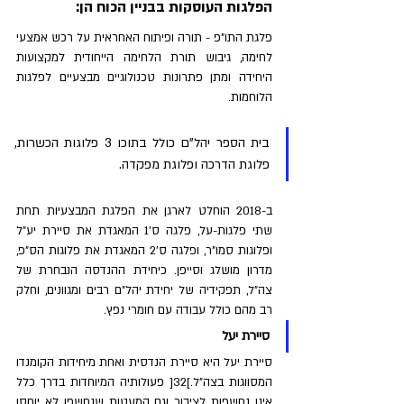
הפלגות העוסקות בבניין הכוח הן:
פלגת התו"פ - תורה ופיתוח האחראית על רכש אמצעי 
לחימה, גיבוש תורת הלחימה הייחודית למקצועות 
היחידה ומתן פתרונות טכנולוגיים מבצעיים לפלגות 
הלוחמות.
בית הספר יהל"ם כולל בתוכו 3 פלוגות הכשרות, 
פלוגת הדרכה ופלוגת מפקדה. 
ב-2018 הוחלט לארגן את הפלגת המבצעיות תחת 
שתי פלגות-על, פלגה ס'1 המאגדת את סיירת יע"ל 
ופלוגות סמו"ר, ופלגה ס'2 המאגדת את פלוגות הס"פ, 
מדרון מושלג וסייפן. כיחידת ההנדסה הנבחרת של 
צה"ל, תפקידיה של יחידת יהל"ם רבים ומגוונים, וחלק 
רב מהם כולל עבודה עם חומרי נפץ.
סיירת יעל
סיירת יעל היא סיירת הנדסית ואחת מיחידות הקומנדו 
המסווגות בצה"ל.]32[ פעולותיה המיוחדות בדרך כלל 
אינן נחשפות לציבור וגם המעטות שנחשפו לא יוחסו 