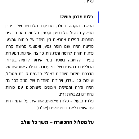
עליהן.
פלגת מדרון מושלג
 - 
הפלגה הוקמה כחלק מהפקת הלקחים של ניסיון 
החילוץ הכושל של נחשון וקסמן. הלוחמים הם פורצים 
מומחים. הפלגה אחראית בין היתר על פיתוח אמצעי 
פריצה חמה )עם חומר נפץ( ואמצעי פריצה קרה, 
פיתוח תורת לחימה ותרגולות פריצה אמינות הנועדות 
בעיקר ללוחמה בשטח בנוי ואירועי לוחמה בטרור, 
הכוללים גם מצבים של בני ערובה. הפלגה אחראית על 
הדרכת יחידות מיוחדות בצה״ל כדוגמת סיירת מטכ״ל, 
שייטת 13, שלדג, ויחידות מיוחדות של מג״ב בפריצה 
חמה וקרה ומקיימת אימונים משותפים עם כוחות 
מיוחדים בצבאות זרים.
פלגת גבעול - פלגת מילואים, אחראית על התמודדות 
עם איומים לא קונבנציונליים )אב"כ(.
על מסלול ההכשרה – משך כל שלב