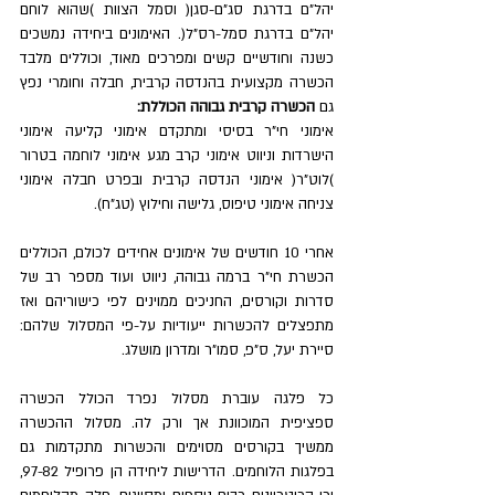
יהל"ם בדרגת סג"ם-סגן( וסמל הצוות )שהוא לוחם 
יהל"ם בדרגת סמל-רס"ל(. האימונים ביחידה נמשכים 
כשנה וחודשיים קשים ומפרכים מאוד, וכוללים מלבד 
הכשרה מקצועית בהנדסה קרבית, חבלה וחומרי נפץ 
גם 
הכשרה קרבית גבוהה הכוללת:
אימוני חי"ר בסיסי ומתקדם אימוני קליעה אימוני 
הישרדות וניווט אימוני קרב מגע אימוני לוחמה בטרור 
)לוט"ר( אימוני הנדסה קרבית ובפרט חבלה אימוני 
צניחה אימוני טיפוס, גלישה וחילוץ (טג"ח).
אחרי 10 חודשים של אימונים אחידים לכולם, הכוללים 
הכשרת חי"ר ברמה גבוהה, ניווט ועוד מספר רב של 
סדרות וקורסים, החניכים ממוינים לפי כישוריהם ואז 
מתפצלים להכשרות ייעודיות על-פי המסלול שלהם: 
סיירת יעל, ס"פ, סמו"ר ומדרון מושלג. 
כל פלגה עוברת מסלול נפרד הכולל הכשרה 
ספציפית המוכוונת אך ורק לה. מסלול ההכשרה 
ממשיך בקורסים מסוימים והכשרות מתקדמות גם 
בפלגות הלוחמים. הדרישות ליחידה הן פרופיל 97-82, 