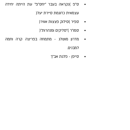
ס"פ )נקראה בעבר "יחס"פ" עת הייתה יחידה 
עצמאית כדוגמת סיירת יעל(
ספיר )סילוק פצצות אוויר(
סמו"ר )"סליקים ומנהרות"(
מדרון מושלג - מתמחה בפריצה קרה וחמה 
למבנים.
סייפן - פלגת אב"ך