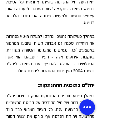
יחידה של חיל ההנדסה שהייתה אחראית על הטיפול 
בנושא. היחידה, שנקראה "צוות המנהרות" עבדה באופן 
עצמאי ונחשוני ולמעשה פיתחה את תורת הלחימה 
בנושא.
במהלך פעילותה נחשפו ונהרסו למעלה מ-90 מנהרות, 
אך היחידה ספגה גם אבדות קשות שנבעו ממחסור 
באמצעים )כגון נגמ"שים ממוגנים( והכשרה מסודרת. 
בעקבות אירועים אלה - העיקרי שבהם הוא אסון 
הנגמ"שים - הוחלט להכפיף את היחידה ליהל"ם 
ובשנת 2004 הפך צוות המנהרות ליחידת סמו"ר.
יהל"ם בתוכנית ההתנתקות:
במהלך ביצוע תוכנית ההתנתקות הופקדו יחידות יהל"ם 
ומהנ"פיה דרום של חיל ההנדסה על הריסת התשתיות 
הצבאיות ברצועת עזה. כל הציוד הצבאי כבר פונה 
מהרצועה ויחידות הנדסה אף פירקו את "גשר המור" 
לגוש קטיף באמצעות עגורנים ומשאיות. 
היחידה השמידה בפיצוצים מבוקרים את המבנים 