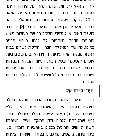
ליחידה, אלא ל"כוחות הנדסה מיוחדים". היחידה הייתה 
פעילה ביותר בלבנון בשנות ה-80 וה-90 של המאה 
ה-20 ועסקה בפעולות מסווגות כנגד חזבאללה, בהם 
הנחת מטענים וכן איסוף מודיעין הנדסי.]2[ היחידה 
פועלת באופן אינטנסיבי ומספר רב של פעולות פיצוץ 
והריסת מבנים מיוחסות לה )כגון פיצוץ מבנים 
במוקטעה של רמאללה וחברון והריסת גשרים בבית 
חאנון(. מבצעי המודיעין של היחידה אינם נחשפים בשל 
אופיים "השקט" ובשל רמות הסיווג והמידור הגבוהות 
הנלוות אליהם. הסיירת עובדת ביחד עם יחידות 
מיוחדת כמו סיירת מטכ"ל ושייטת 13 בפעולות רגישות 
וסודיות.
ייעודי סיירת יעל:
סיור ומודיעין הנדסי. קומנדו הנדסי. מבצעי חבלה 
חשאיים בעורף האויב )השמדת מטרות אויב ללא 
השארת עקבות(. ביצוע פשיטות חבלה. שתילת חומרי 
נפץ שמטרתם לגרום נזק ממוקד ויעיל. השמדת 
תשתיות אויב והריסת מבנים באמצעות חומרי נפץ. 
פינוי שדות מוקשים מורכבים בצורה חשאית. צליחת 