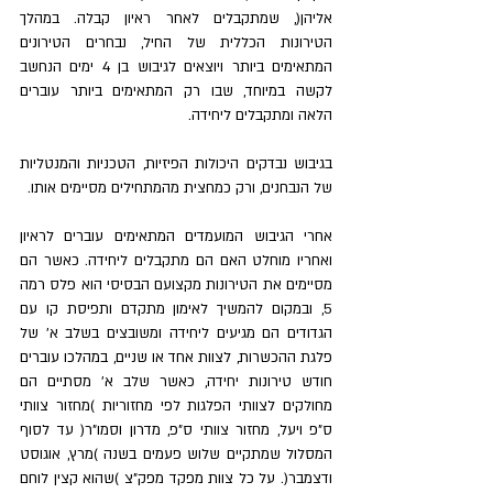
אליהן(, שמתקבלים לאחר ראיון קבלה. במהלך 
הטירונות הכללית של החיל, נבחרים הטירונים 
המתאימים ביותר ויוצאים לגיבוש בן 4 ימים הנחשב 
לקשה במיוחד, שבו רק המתאימים ביותר עוברים 
הלאה ומתקבלים ליחידה. 
בגיבוש נבדקים היכולות הפיזיות, הטכניות והמנטליות 
של הנבחנים, ורק כמחצית מהמתחילים מסיימים אותו. 
אחרי הגיבוש המועמדים המתאימים עוברים לראיון 
ואחריו מוחלט האם הם מתקבלים ליחידה. כאשר הם 
מסיימים את הטירונות מקצועם הבסיסי הוא פלס רמה 
5, ובמקום להמשיך לאימון מתקדם ותפיסת קו עם 
הגדודים הם מגיעים ליחידה ומשובצים בשלב א' של 
פלגת ההכשרות, לצוות אחד או שניים, במהלכו עוברים 
חודש טירונות יחידה, כאשר שלב א' מסתיים הם 
מחולקים לצוותי הפלגות לפי מחזוריות )מחזור צוותי 
ס"פ ויעל, מחזור צוותי ס"פ, מדרון וסמו"ר( עד לסוף 
המסלול שמתקיים שלוש פעמים בשנה )מרץ, אוגוסט 
ודצמבר(. על כל צוות מפקד מפק"צ )שהוא קצין לוחם 