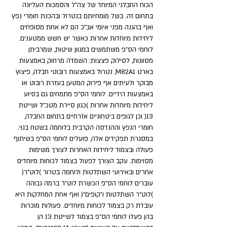
הכוח החבלני המיוחד של צה"ל והסמכות העליונה 
בתחום זה. בשל מומחיותם בנטרול ובהכנת חומרי נפץ 
ואף בהגנה מפני איומי אב"כ הם לא אחת מסופחים 
ליחידות מיוחדות אחרות כאשר יש חשש ממטענים. 
לוחמי הס"פ משתמשים במגוון שיטות, שמרביתן 
מסווגות, לסילוק פצצות: השמדה מרחוק באמצעות 
בארט M82A1, נטרול באמצעות רובוטי חבלה, פיצוץ 
מבוקר ולעיתים אף פירוק המטען בעזרת רובוט או 
באמצעות הידיים. לוחמי הס"פ מתמחים גם בסיוע 
ליחידות מיוחדות אחרות )כגון סיירת מטכ"ל ושייטת 
13( וכן לגופים ביטחוניים אזרחיים בתחום החבלה, 
חומרי הנפץ וההנדסה הקרבית בלוחמה בשטח בנוי. 
במסגרת תפקידים אלה, פועלים לוחמי הס"פ בשיתוף 
פעולה ובצמוד ליחידות האחרות לצורך משימות 
מסוימות. עקב הצורך לפעול בצמוד לכוחות מיוחדים 
אחרים ובאירועי השתלטות ולוחמה בטרור )לוט"ר( 
עוברים לוחמי הס"פ הכשרת לוט"ר ברמה גבוהה 
)לוט"ר השתלטות ו"קופים"( ואף אחת המחלקות היא 
עובדת רק בצמוד לכוחות מיוחדים. פעולות מוכרות 
בהן פעלו לוחמי הס"פ בצמוד לשייטת 13 הן 