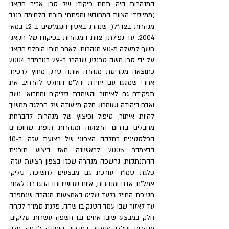
המנהרות היה תחת פיקודו של סרן אביב חקאני 
)ממייסדי הצוות המחודש ומפתחי תורת הלחימה כנגד 
מנהרות בצה"ל(, שנהרג באסון הנגמ"שים ב-12 במאי 
2004. עד נפילתו, צוות המנהרות בפיקודו של חקאני 
חשף למעלה מ-90 מנהרות. לאחר מותו הוחלף חקאני 
על ידי סרן משה טרנטו, שנהרג ב-29 בנובמבר 2004 
כתוצאה מקריסת מנהרה אותה סרק מחוץ לרפיח. 
אחרי שמוזגו עם יחידת יהל"ם הוחלט להרחיב את 
תפקידם גם לאיתור והשמדת סליקים ומחבואי נשק 
ואדם ביהודה ושומרון. חלק מייעודה של הפלגה ממשיך 
להיות איתור, טיפול ופיצוץ של מנהרות להברחת 
מחבלים בדרום הרצועה ומנהרות תופת שחופרים 
הפלסטינים בחלקה הצפוני של רצועת עזה. ב-10 
בדצמבר 2005, לראשונה מאז ביצוע תוכנית 
ההתנתקות, נחשפה מנהרה שכזו בצפון רצועת עזה. 
פלגת סמו"ר עורכת גם מבצעים לחשיפת סליקי 
אמל"ח, אדם ומנהרות, איום שחשיבותו התגברה לאחר 
חטיפת החייל גלעד שליט באמצעות מנהרה שנחפרה 
עד לאזור שבו עמד הטנק בו שהה. פלגת סמו"ר לקחה 
חלק במבצע שובו אחים ובו חשפה עשרות סליקים, 