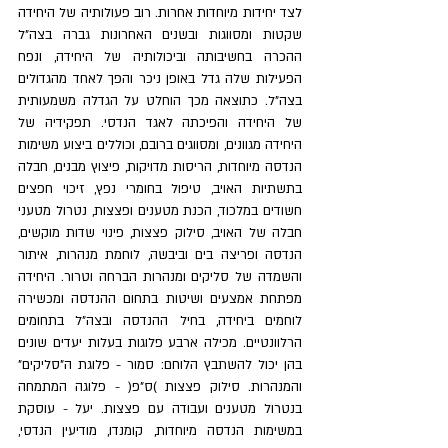
לצד יחידות מיוחדות אחרות. רוב פעולותיה של היחידה 
שקטות ומסווגות ובשנים האחרונות גברה בצה"ל 
ההכרה בחשיבותה וביכולותיה של היחידה, ונפח 
הפעילות שלה גדל באופן ניכר והפך לאחד מהגדולים 
בצה"ל. כתוצאה מכך הוחלט על הגדלה משמעותית 
של היחידה והפיכתה לאגד הנדסי. תפקידיה של 
היחידה מגוונים, ומסווגים ברובם, וכוללים ביצוע משימות 
הנדסה מיוחדות, הריסות מדויקות, פיצוץ מבנים, חבלה 
בתשתיות האויב, טיפול בחומרי נפץ, זיכוי חפצים 
חשודים במלכוד, הכנת מטענים ופצצות, נטרול מטעני 
חבלה של האויב, סילוק פצצות, פינוי שדות מוקשים, 
הנדסה ופריצה בים וביבשה, לוחמת מנהרות, איתור 
והשמדה של סליקים ומנהרות הברחה וטרור. היחידה 
מפתחת אמצעים ושיטות בתחום ההנדסה ומכשירה 
לוחמים ביחידה, בחיל ההנדסה ובצה"ל בתחומים 
הרלוונטיים. מכילה ארבע פלוגות בעלות יעדים שונים 
בהן יכול להשתבץ הלוחם: סמור - פלוגת ה"סליקים" 
והמנהרות. סילוק פצצות )ס"פ( - פלוגה המתמחה 
בנטרול מטענים ועבודה עם פצצות. יעל - עוסקת 
במשימות הנדסה מיוחדות, קומנדו, מודיעין הנדסי, 