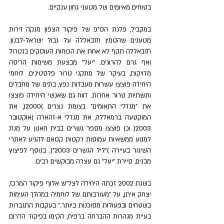
בטוחים מאיומים של מטעני גחון ענקיים. 
במקביל, פלגת הס"פ של פיקוד הצפון מנקה זירות 
מטענים שהטמין חזבאללה על גבול ישראל-לבנון. 
חזבאללה תקף לא אחת את הכוחות העוסקים בנטרול 
ואף גרם להרוגים. "יעל" מבצעת משימות הריסה 
מדויקות, בעיקר של מתקני טרור פלסטינים. לוחמי 
היחידה פוצצו עשרות מעבדות נפץ, בתים של מחבלים 
ותשתיות טרור אחרות. דווח גם שאנשי היחידה פוצצו 
את "מגדלי התאומים" בצומת נצרים )2000(, את 
המוקטעה ברמאללה, את מגדלי א-זהארה )אוקטובר 
2003( וכן פוצצו מספר גשרים בבית חאנון על מנת 
למנוע ממשאיות עמוסות רקטות קסאם להגיע לאתרי 
השיגור בעיירה )"ליל הגשרים 2003"(. בנוסף לפיצוץ 
מבנים, סיירת "יעל" גם עצרה מבוקשים רבים. 
בשנת 2002 זכתה היחידה לצל"ש אלוף פיקוד המרכז, 
יצחק איתן, על "מעורבותם של לוחמיה במהלך העימות 
בשטחים ובפעולות מסוכנות ביותר." בעקבות התגברות 
בעיית מנהרות ההברחה ברפיח, הקימו בפיקוד הדרום 