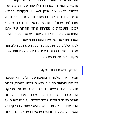
מנהרות וחללי מסתור בחברון. היחידה לקחה חלק 
מרכזי בהשמדת מנהרות הלחימה של רצועת עזה 
במהלך מבצע צוק איתן ב-2014. בעקבות המבצע 
סד"כ היחידה שולש. בדצמבר 2018 עד ינואר 2018 
נערך ״מגן צפוני״ - מבצע הנדסי רחב היקף שהביא 
למיפוי והשמדת 6 מנהרות טרור חודרות של ארגון 
החיזבאללה משטח לבנון לשטח ישראל. המבצע היווה 
הסרה מוחלטת של איום המנהרות משטח
לבנון וכלל בתוכו את פעולות כלל הפלגות ביהל״ם ואת 
פלגת סמו״ר בפרט. היחידה קיבלה צל״ש￼￼ אלוף 
פיקוד הצפון על מבצע זה.
הבזק - פלגת הרובוטיקה
הבזק הייתה פלגת הרובוטיקה של יהל"ם. היא עוסקת 
בפיתוח ותפעול רובוטים צבאיים למגוון מטרות, לרבות 
חבלה וסילוק פצצות. הפלגה מבוססת על מחלקת 
הרובוטיקה, שהתרחבה באופן ניכר בעקבות 
האינתיפאדה השנייה, וגדלה לפלגה על מנת לענות על 
הדרישות המבצעיות. הפלגה היא למעשה החלוץ בכל 
הקשור להפעלת רובוטים צבאיים בצה"ל. מלבד צוות 