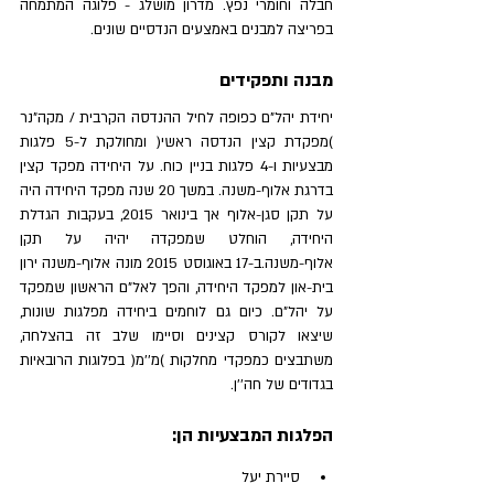
חבלה וחומרי נפץ. מדרון מושלג - פלוגה המתמחה 
בפריצה למבנים באמצעים הנדסיים שונים.
מבנה ותפקידים
יחידת יהל"ם כפופה לחיל ההנדסה הקרבית / מקה"נר 
)מפקדת קצין הנדסה ראשי( ומחולקת ל-5 פלגות 
מבצעיות ו-4 פלגות בניין כוח. על היחידה מפקד קצין 
בדרגת אלוף-משנה. במשך 20 שנה מפקד היחידה היה 
על תקן סגן-אלוף אך בינואר 2015, בעקבות הגדלת 
היחידה, הוחלט שמפקדה יהיה על תקן 
אלוף-משנה.ב-17 באוגוסט 2015 מונה אלוף-משנה ירון 
בית-און למפקד היחידה, והפך לאל"ם הראשון שמפקד 
על יהל"ם. כיום גם לוחמים ביחידה מפלגות שונות, 
שיצאו לקורס קצינים וסיימו שלב זה בהצלחה, 
משתבצים כמפקדי מחלקות )מ''מ( בפלוגות הרובאיות 
בגדודים של חה''ן.
הפלגות המבצעיות הן:
סיירת יעל