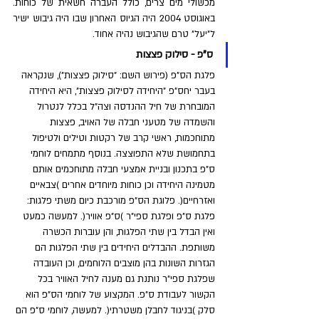
מכשולי מים צרים, כולל העברה חשאית של כוחות. 
באוגוסט 2004 היה הגיוס האחרון שבו היה גיבוש ישיר 
ל"יעל" טרם שהגיבוש נהיה אחוד.
ס"פ - סילוק פצצות
פלגת הס"פ (פירוש השם: "סילוק פצצות"), שנקראה 
בעבר יחס"פ "היחידה לסילוק פצצות", היא היחידה 
המובחרת של חיל ההנדסה וצה"ל בכלל לנטרול 
והשמדה של מטעני חבלה של האויב, פצצות 
מתוחכמות, ראשי קרב של רקטות וטילים ולטיפול 
בתחמושת שלא התפוצצה. בנוסף מתמחים לוחמי 
ס"פ בתכנון ובניית אמצעי חבלה מתוחכמים אותם 
מטמינה היחידה וכן כוחות מיוחדים אחרים )צבאיים 
ואזרחיים(. פלוגת הס"פ מורכבת כיום משתי פלגות: 
פלגת ס"פ ופלגת ספי"ר )ס"פ אוויר(. למעשה כמעט 
ואין הבדל בין שתי הפלגות, והן עוברות הכשרה 
משותפת. ההבדלים היחידים בין שתי הפלגות הם 
הגזרות השונות בהן מוצבים הלוחמים, וכן העובדה 
שפלגת ספי"ר נותנת גם מענה לחיל האוויר בכל 
הקשור לעבודת ס"פ. המקצוע של לוחמי הס"פ הוא 
סלק )בניגוד לחבלן משטרתי(. למעשה, לוחמי ס"פ הם 