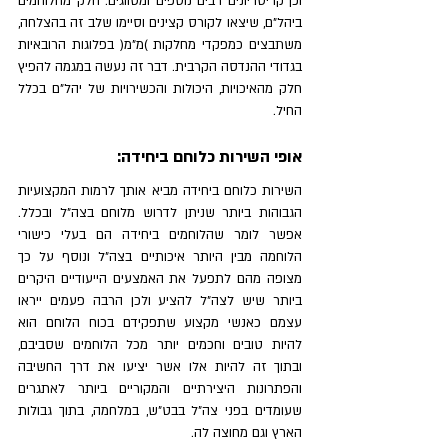
וכן קריטריונים רבים נוספים ומסווגים. חלק מהלוחמים 
ביהל"ם, שיצאו לקורס קצינים וסיימו שלב זה בהצלחה, 
משתבצים כמפקדי מחלקות )מ"מ( בפלוגות הרובאיות 
בגדודי ההנדסה הקרבית. דבר זה נעשה במגמה להפיץ 
חלק מהאיכויות, היכולות והכשירויות של יהל"ם בכלל 
החיל.
אופי השירות כלוחם ביחידה:
השירות כלוחם ביחידה מביא אותך לרמות המקצועיות 
הגבוהות ביותר שניתן לדרוש מלוחם בצה״ל ובכלל. 
אפשר לומר שהלוחמים ביחידה הם בעלי כישורי 
הלוחמה מבין היותר איכותיים בצה״ל ונוסף על כך 
מצופה מהם לתפעל את האמצעים הייעודיים היקרים 
ביותר שיש לצה״ל להציע ולכן הרבה פעמים ייראו 
עצמם כאנשי מקצוע שתפקידם בכוח הלוחם הוא 
להיות טובים וחכמים יותר מכל הלוחמים שסביבם, 
ובתוך זה להיות אלו אשר יציעו את דרך החשיבה 
והפתרונות היצירתיים והמקוריים ביותר לאתגרים 
שעומדים בפני צה״ל בבט״ש, במלחמה, בתוך גבולות 
הארץ וגם מחוצה לה.