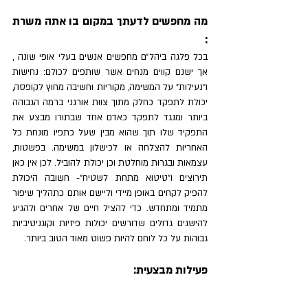
מה מחפשים לדעתך במקום בו אתה משרת 
:
בכל פלגה ביהל״ם מחפשים אנשים בעלי אופי שונה , 
אך ישנם קווים מנחים אשר שותפים לכולם: נחישות 
ו״נעילות״ על המשימה, מקוריות וחשיבה מחוץ לקופסה, 
יכולת לתפקד כחלק מתוך צוות אורגני ברמה הגבוהה 
ביותר ומנגד לתפקד כאדם אחד שבתורו מבצע את 
התפקיד שלו תוך שהוא מבין שעל כתפיו מונחת כל 
האחריות להצלחה או לכישלון במשימה. בפשטות, 
עצמאות ובגרות מוחלטת וכן יכולת להוביל. לכן אין כאן 
תירוצים ו״טיטוא מתחת לשטיח״- חשובה היכולת 
להפיק לקחים באופן מיידי וליישם אותם כתהליך שיפור 
מתמיד ומתחדש. כדי להציל חיים של אחרים ולהגיע 
להישגים גדולים שדורשים יכולות פיזיות וקוגניטיביות 
גבוהות על כל לוחם להיות פשוט מאוד הטוב ביותר.
פעילות מבצעית: