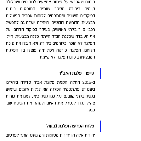
פיתוח שאחראי על פיתוח אמצעים לרובוטים ושכלולם 
קיימים ביחידה מספר צוותים התופסים כוננות 
בפיקודים השונים ומסתפחים לכוחות אחרים בפעילות 
מבצעית הדורשת רובוטים. היחידה יועדה גם להפעיל 
רכבי סיור בלתי מאוישים, בעיקר בפיקוד הדרום. על 
אף העובדה שפלגת הבזק הייתה פלגה מבצעית, חיילי 
הפלגה לא הוכרו כלוחמים ביחידה, ולא קיבלו את סיכת 
הלוחם. הפלגה פורקה ויכולותיה פוצלו בין הפלגות 
המבצעיות. כיום הפלגה לא קיימת.
סייפן - פלגת האב"ך
ב-2015 החלה הקמת פלוגת אב"ך סדירה ביהל"ם, 
בשם "סייפן".תפקיד הפלגה הוא לגלות איומים ושימוש 
בנשק בלתי קונבנציונלי, כגון נשק כימי, למגן את כוחות 
צה"ל נגדו, לנטרל את האיום ולטהר את השטח שבו 
פגע.
פלגת הפריצה ופלגת גבעול
 - 
יחידות אלה הן יחידות מסווגות ורק מעט הותר לפרסום 