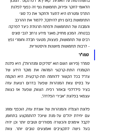
בהשתלטות על האוניות "קארין A" ו"פרנקופ". המכון 
הלאומי לחקר ופירוק תחמושת גוף זה כפוף לפלגת 
התו"פ ומטרתו היא לתעד ולחקור את כל סוגי 
התחמושת בהם ניתן להיתקל, ללמוד את ההרכב 
והמבנה של התחמושת ולפתח תרגולת כיצד לפרקה 
בבטחה. המכון מחזיק מאגר מידע נרחב לגבי סוגים 
רבים של תחמושות, פצצות, מטעני חבלה וחומרי נפץ 
- לרבות תחמושות מיושנות והיסטוריות.
סמו"ר
סמו"ר (פירוש השם הוא "סליקים ומנהרות"), היא פלגת 
הקומנדו התת-קרקעי המהווה את מוקד הידע של 
צה"ל בכל הקשור ללוחמה תת-קרקעית. היא הוקמה 
על בסיס צוות המנהרות שפעל בדרום רצועת עזה 
בציר פילדלפי ובאזור רפיח. הצוות, שפעל אז כצוות 
עצמאי בפלוגת "אבירי הפלדה",
פלוגת הצמ"ה והמנהרות של אוגדת עזה, הוכפף ומוזג 
עם יחידת יהל"ם על-מנת שיוכל להתמקצע בתחומו, 
לקבל אימונים והכשרה מסודרים וטובים יותר וכן יהיה 
בעל גישה לתקציבים ואמצעים טובים יותר. צוות 