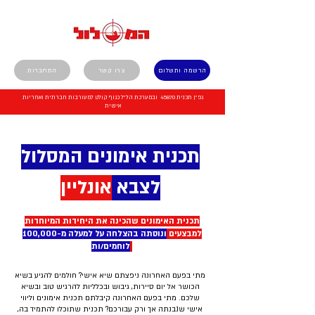
הרשמה ותשלום
צרו קשר
התחברות
גפ"ן תכנית 45870 ובמערכת הל"ל כגוף קולט למעורבות חברתית ואחריות
אישית
תכנית אימונים המסלול
לצבא
אונליין
תכנית האימונים שהכינה את היחידות המיוחדות
למבצעים
ונוסתה בהצלחה על למעלה מ-100,000
לוחמים/ות
מתי בפעם האחרונה ניפצתם שיא אישי? חולמים להגיע בשיא
הכושר אל יום סיירות, גיבוש ובכלליות להרגיש טוב ובשיא
שלכם. מתי בפעם האחרונה קיבלתם תכנית אימונים וליווי
אישי שנבנתה אך ורק עבורכם? תכנית שתוכלו להתמיד בה,