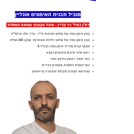
מוביל תכנית האימונים אונליין
רס"ן במיל' ניר קליין - מנהל מקצועי עמותת המסלול
קצין אימון גופני של שלוש חטיבות חי"ר: כפיר גולני וביסל"ח
קצין אימון גופני של שלוש יחידות מובחרות: עוקץ, 669 ושלדג
מפקד קורס מדריכי אימון גופני בבה"ד 8
ראש מדור מיונים וגיבושים בצבא
בוגר תואר ראשון בחינוך גופני
בעל תעודת הסמכת מאמנים בכירים
ספורטאי ספורט סיבולת ומתחרה טריאתלון