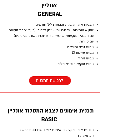
אונליין
GENERAL
תכניות אימון מובנות וקבועות ל-3 חודשים
ישנן 4 אופציות של תכניות שניתן לבחור: (בעת יצירת הקשר
עם המנהל המקצועי יש לציין באיזו תכנית אתם מעוניינים)
יום סיירות ​
גיבוש טייס וחובלים
גיבוש שייטת 13
גיבוש אחוד
גיבוש עוקץ/יחטיות/יהל"מ
לרכישת התכנית
תכנית אימונים לצבא המסלול אונליין
BASIC
תוכנית אימון מקצועית אישית לפי כושרו הפרטני של
המתאמן/ת