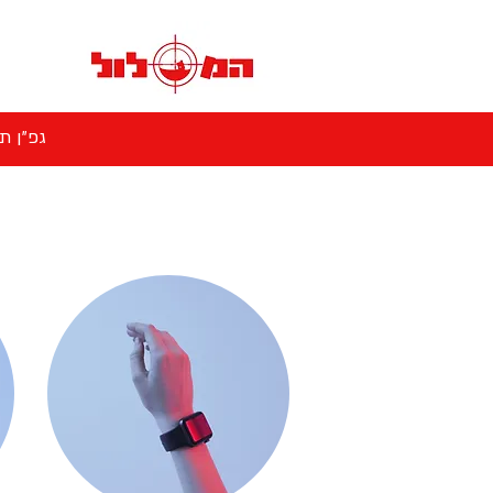
גפ"ן תכנית 45870 ובמערכת הל"ל כגוף קולט