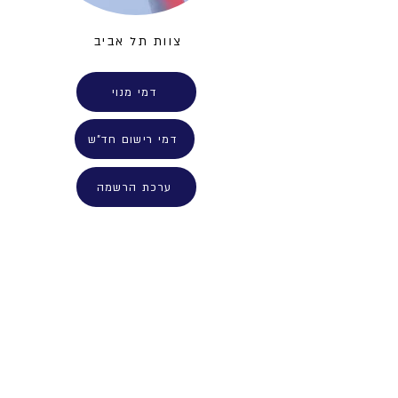
צוות תל אביב
דמי מנוי
דמי רישום חד"ש
ערכת הרשמה
מפת אתר
צרו אי
כושר קרבי
054-2046602
עמותת המסלול
l@gmail.com
אודות