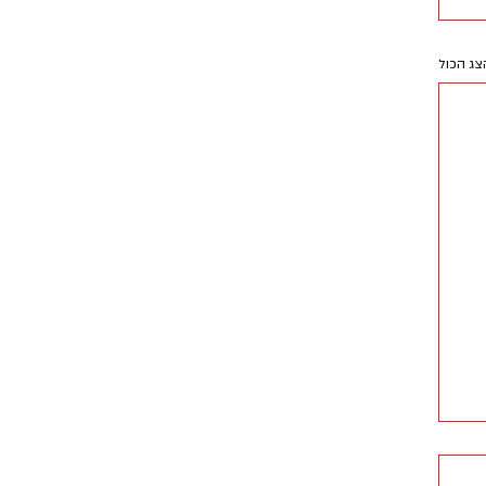
צג הכול