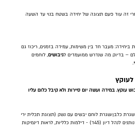
 מעגל שיח ודיון שנמשך 20 דקות אחרי זה עוד פעם תצוגה של יחידה בשטח בנוי עד השעה 
יחידה: מעבר חד בין משימות, עמידה בזמנים, ריכוז גם 
שלם – בדיוק מה שנדרש ממועמדים ל
גיבושים
, לוחמים 
.
לעוקץ 
וש עוקץ. במידה ועשה יום סיירות ולא קיבל כלום עליו 
 שגרת כלבן/שגרת לוחם יבשים עם נשק (תצוגת תכלית ירי 
בנשק) - מצב עמידה כריעה בטן גב נשיכת כלב נותנים לנהל דיון (45ד) - דילמות כלליות, לראות דינמיקות 