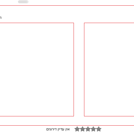
ה
דירוג של 0 מתוך 5 כוכבים
אין עדיין דירוגים