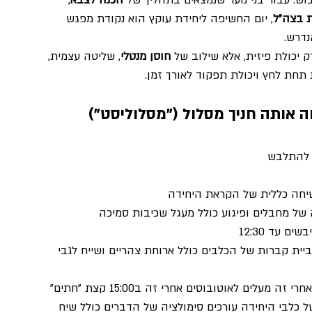
ש. עבור בני נוער שנמצאים בתהליך של 
הכנה לצבא
, 
ת בצה״ל
, יום החשיפה ליחידת עוקץ הוא נקודת מפגש 
נדרש.
יכולת פיזית, אלא שילוב של 
חוסן מנטלי
, שליטה עצמית, 
תחת לחץ ויכולת תפקוד לאורך זמן.
ה אותה חניך מסלול ("מסלוליסט")
יור ביית קברות של הכלבים כולל ארוחת צהריים ושייח לגבי 
ב14:00 מבצעים שיח עם לוחם השיח נמשך 45 דקות אחרי זה מעלים לאוטובוסים אחרי זה ב15:00 קצת "חתים" 
יאים לראות תצוגה של כלבי היחידה עורכים סימולציה של הדברים כולל שיח 