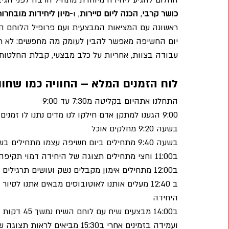
החלום להגיע ליחידה מיוחדת מתחיל הרבה לפני הגיבו
כושר קרבי
, 
הכנה ליום סיירות
, ו-
מיון ליחידות מובחרו
ראשונה עם המציאות המבצעית ועם פרופיל הלוחם ה
יום החשיפה מאפשר להבין לעומק מה מחפשים: לא רק 
עבודה בצוות, אחריות על כלב מבצעי, קבלת החלטות 
לוח הזמנים המלא – החוויה כמו שחוו
התחלנו אתהיום בקליטה מ7:30 עד 9:00 
9:00 הגענו למתקן אדם חילקו לנו מדים נתנו לו זמנים להתלבש 
בשעה 9:20 מחלקים אוכל
בשעה 9:40 מתחילים ביום חשיפה עצמו מתחילים בשיחה כללית של הקראת היחידה
ב11:00 וחצי מתחילים תצוגה של היחידה דמוי תקיפה של מחבלים ופיגוע כולל מעגל שכיבות סמיכה 
ב12:00 מתחילים אימון מקבלים נשק ועושים תרגילים יבשים עד 12:30
ב 12:40 מעלים אותנו לאוטובוסים מבאים אתנו לס
היחידה 
ועמידה בזמינים אחרי ב15:30 מב