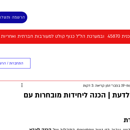
הרשמה ותשלו
 למעורבות חברתית ואחריות אישית
ת המסלול
ספורט וכושר גופני
התחברות / הרש
תי
19 בפבר׳
זמן קריאה 3 דקות
לדעת | הכנה ליחידות מובחרות עם
ת