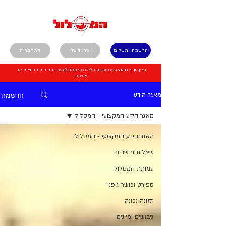
הרשמה ותשלום
צרו קשר
התחברות
גפ"ן תכנית 45870 ובמערכת הל"ל כגוף קולט למעורבות חברתית ואחריות
אישית
הרשמה
מאגר הידע
מאגר הידע המקצועי - המסלול
מאגר הידע המקצועי - המסלול
שאלות ותשובות
עמותת המסלול
ספורט וכושר גופני
תזונה נכונה
גיבושים ומיונים